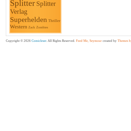
Splitter
Splitter
Verlag
Superhelden
Thriller
Western
Zack
Zombies
Copyright © 2026
Comicleser
. All Rights Reserved.
Feed Me, Seymour
created by
Themes b