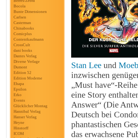
Berres/Zebra
Bocola
Bunte Dimensionen
Carlsen
Casterman
Chinabooks
Comicplus
Contentkaufmann
CrossCult
dani books
Dantes Verlag
Diverse Verlage
Stan Lee
und
Moebi
Dumont
Edition 52
inzwischen genügen
Edition Moderne
„Must have“-Reihe 
Ehapa
Epsilon
eine Story enthalte
Erko
Events
Answer“ (Die Antwo
Glücklicher Montag
Hannibal Verlag
Deutsch bei Condor
Hanser Verlag
phantastischen Ges
Heyne
Hinstorff
das erwachsene Pub
ICOM