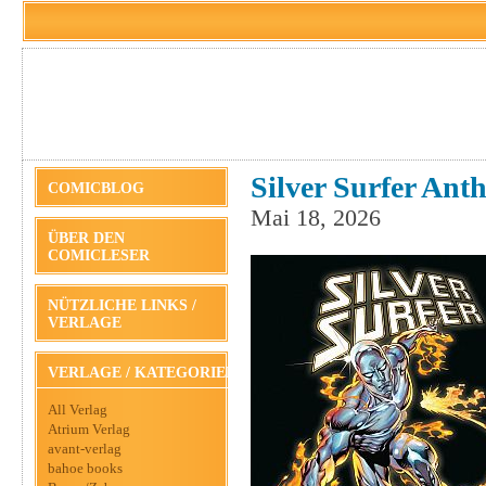
Silver Surfer Anth
COMICBLOG
Mai 18, 2026
ÜBER DEN
COMICLESER
NÜTZLICHE LINKS /
VERLAGE
VERLAGE / KATEGORIEN
All Verlag
Atrium Verlag
avant-verlag
bahoe books