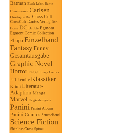
Batman
Black Label
Bunte
Carlsen
Dimensionen
Cross Cult
Christophe Bec
Dantes Verlag
CrossCult
Dark
DC
Egmont
Horse
Double
Egmont Comic Collection
Einzelband
Ehapa
Fantasy
Funny
Gesamtausgabe
Graphic Novel
Horror
Image
Image Comics
Klassiker
Jeff Lemire
Literatur-
Krimi
Adaption
Manga
Marvel
Originalausgabe
Panini
Panini Album
Panini Comics
Sammelband
Science Fiction
Skinless Crow
Spirou