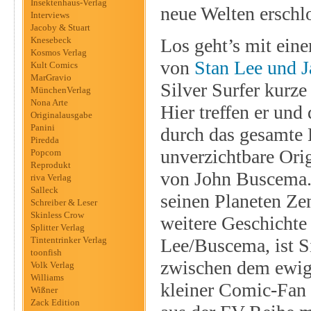
Insektenhaus-Verlag
neue Welten erschl
Interviews
Jacoby & Stuart
Knesebeck
Los geht’s mit eine
Kosmos Verlag
von
Stan Lee und J
Kult Comics
MarGravio
Silver Surfer kurz
MünchenVerlag
Nona Arte
Hier treffen er und
Originalausgabe
Panini
durch das gesamte H
Piredda
unverzichtbare Orig
Popcom
Reprodukt
von John Buscema. D
riva Verlag
Salleck
seinen Planeten Ze
Schreiber & Leser
Skinless Crow
weitere Geschichte
Splitter Verlag
Tintentrinker Verlag
Lee/Buscema, ist S
toonfish
zwischen dem ewig
Volk Verlag
Williams
kleiner Comic-Fan e
Wißner
Zack Edition