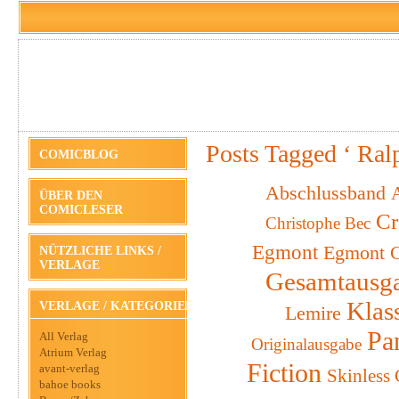
Posts Tagged ‘ Ral
COMICBLOG
Abschlussband
A
ÜBER DEN
COMICLESER
Cr
Christophe Bec
Egmont
Egmont C
NÜTZLICHE LINKS /
VERLAGE
Gesamtausg
Klas
VERLAGE / KATEGORIEN
Lemire
Pa
All Verlag
Originalausgabe
Atrium Verlag
Fiction
avant-verlag
Skinless
bahoe books