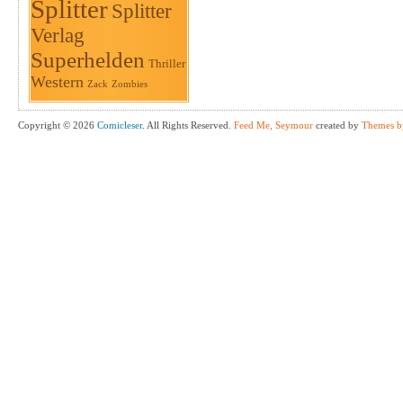
Splitter
Splitter
Verlag
Superhelden
Thriller
Western
Zack
Zombies
Copyright © 2026
Comicleser
. All Rights Reserved.
Feed Me, Seymour
created by
Themes b