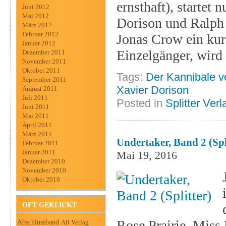
ernsthaft), startet
Juni 2012
Mai 2012
Dorison und Ralph 
März 2012
Februar 2012
Jonas Crow ein kuri
Januar 2012
Einzelgänger, wird
Dezember 2011
November 2011
Oktober 2011
Tags:
Der Kannibale v
September 2011
Xavier Dorison
August 2011
Juli 2011
Posted in
Splitter Verl
Juni 2011
Mai 2011
April 2011
März 2011
Undertaker, Band 2 (Spl
Februar 2011
Januar 2011
Mai 19, 2016
Dezember 2010
November 2010
Oktober 2010
OFT GEKLICKT
Rose Prairie, Miss
Abschlussband
All Verlag