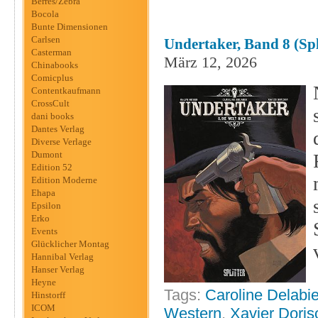
Berres/Zebra
Bocola
Bunte Dimensionen
Carlsen
Undertaker, Band 8 (Spl
Casterman
März 12, 2026
Chinabooks
Comicplus
Contentkaufmann
CrossCult
dani books
Dantes Verlag
Diverse Verlage
Dumont
Edition 52
Edition Moderne
Ehapa
Epsilon
Erko
Events
Glücklicher Montag
Hannibal Verlag
Hanser Verlag
Heyne
Tags:
Caroline Delabi
Hinstorff
ICOM
Western
,
Xavier Doris