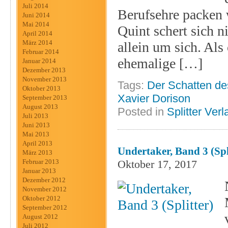
Juli 2014
Berufsehre packen 
Juni 2014
Mai 2014
Quint schert sich n
April 2014
März 2014
allein um sich. Als
Februar 2014
ehemalige […]
Januar 2014
Dezember 2013
November 2013
Tags:
Der Schatten de
Oktober 2013
Xavier Dorison
September 2013
August 2013
Posted in
Splitter Verl
Juli 2013
Juni 2013
Mai 2013
April 2013
Undertaker, Band 3 (Spl
März 2013
Oktober 17, 2017
Februar 2013
Januar 2013
Dezember 2012
November 2012
Oktober 2012
September 2012
August 2012
Juli 2012