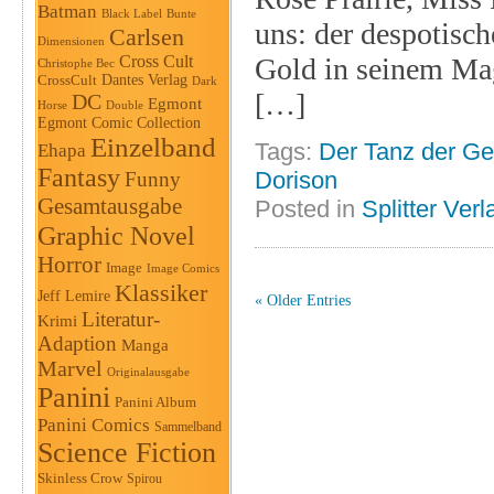
Batman
Black Label
Bunte
uns: der despotisc
Carlsen
Dimensionen
Cross Cult
Gold in seinem Mag
Christophe Bec
Dantes Verlag
CrossCult
Dark
[…]
DC
Egmont
Horse
Double
Egmont Comic Collection
Einzelband
Tags:
Der Tanz der Ge
Ehapa
Fantasy
Dorison
Funny
Gesamtausgabe
Posted in
Splitter Verl
Graphic Novel
Horror
Image
Image Comics
Klassiker
Jeff Lemire
« Older Entries
Literatur-
Krimi
Adaption
Manga
Marvel
Originalausgabe
Panini
Panini Album
Panini Comics
Sammelband
Science Fiction
Skinless Crow
Spirou