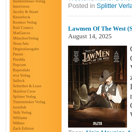
Insektenhaus-Verlag
Posted in
Splitter Verl
Interviews
Jacoby & Stuart
Knesebeck
Kosmos Verlag
Lawmen Of The West (Sp
Kult Comics
MarGravio
August 14, 2025
MünchenVerlag
Nona Arte
Originalausgabe
Panini
Piredda
Popcom
Reprodukt
riva Verlag
Salleck
Schreiber & Leser
Skinless Crow
Splitter Verlag
Tintentrinker Verlag
toonfish
Volk Verlag
Williams
Wißner
Zack Edition