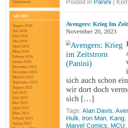
Posted in
Panini
|
Kom
Zauberstern
ARCHIV
Avengers: Krieg Im Zeit
August 2026
November 20, 2023
Juli 2026
Juni 2026
Mai 2026
April 2026
März 2026
Februar 2026
Januar 2026
Dezember 2025
November 2025
Oktober 2025
sich auch schon ei
September 2025
wir dort doch verme
August 2025
Juli 2025
sich […]
Juni 2025
Mai 2025
April 2025
Tags:
Alan Davis
,
Ave
März 2025
Hulk
,
Iron Man
,
Kang
,
Februar 2025
Januar 2025
Marvel Comics
,
MCU