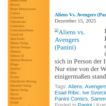
Berres/Zebra
Bocola
Bunte Dimensionen
Carlsen
Aliens Vs. Avengers (Pa
Casterman
Dezember 15, 2025
Chinabooks
Comicplus
Contentkaufmann
CrossCult
dani books
Dantes Verlag
Diverse Verlage
Dumont
Edition 52
sich in Person der
Edition Moderne
Ehapa
Nur eine von der We
Epsilon
Erko
einigermaßen stand
Events
Glücklicher Montag
Tags:
Aliens
,
Avenger
Hannibal Verlag
Hanser Verlag
Esad Ribic
,
Ive Svorci
Heyne
Panini Comics
,
Samme
Hinstorff
ICOM
Posted in
Panini
|
Kom