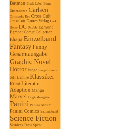
Batman
Black Label
Bunte
Carlsen
Dimensionen
Cross Cult
Christophe Bec
Dantes Verlag
CrossCult
Dark
DC
Egmont
Horse
Double
Egmont Comic Collection
Einzelband
Ehapa
Fantasy
Funny
Gesamtausgabe
Graphic Novel
Horror
Image
Image Comics
Klassiker
Jeff Lemire
Literatur-
Krimi
Adaption
Manga
Marvel
Originalausgabe
Panini
Panini Album
Panini Comics
Sammelband
Science Fiction
Skinless Crow
Spirou