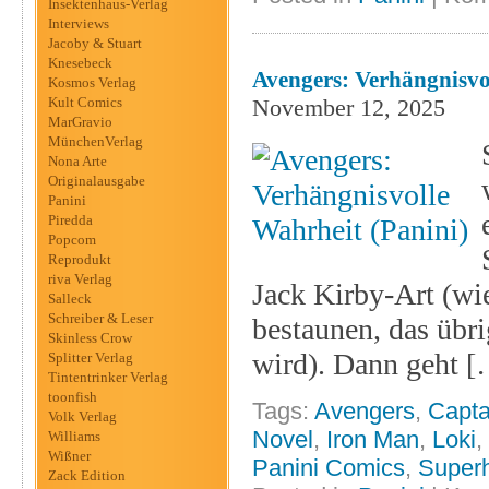
Insektenhaus-Verlag
Interviews
Jacoby & Stuart
Knesebeck
Avengers: Verhängnisvo
Kosmos Verlag
Kult Comics
November 12, 2025
MarGravio
MünchenVerlag
Nona Arte
Originalausgabe
Panini
Piredda
Popcom
Reprodukt
riva Verlag
Jack Kirby-Art (wi
Salleck
Schreiber & Leser
bestaunen, das übri
Skinless Crow
wird). Dann geht 
Splitter Verlag
Tintentrinker Verlag
toonfish
Tags:
Avengers
,
Capta
Volk Verlag
Novel
,
Iron Man
,
Loki
,
Williams
Wißner
Panini Comics
,
Super
Zack Edition