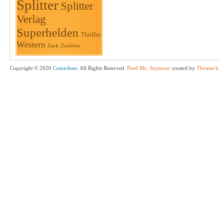
Splitter
Splitter
Verlag
Superhelden
Thriller
Western
Zack
Zombies
Copyright © 2026
Comicleser
. All Rights Reserved.
Feed Me, Seymour
created by
Themes b