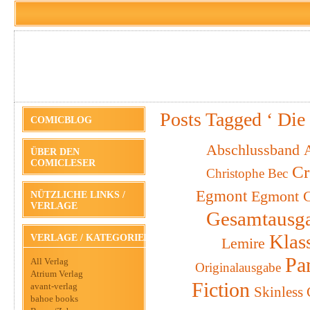
Posts Tagged ‘ Die
COMICBLOG
Abschlussband
A
ÜBER DEN
COMICLESER
Cr
Christophe Bec
Egmont
Egmont C
NÜTZLICHE LINKS /
VERLAGE
Gesamtausg
Klas
VERLAGE / KATEGORIEN
Lemire
Pa
All Verlag
Originalausgabe
Atrium Verlag
Fiction
avant-verlag
Skinless
bahoe books