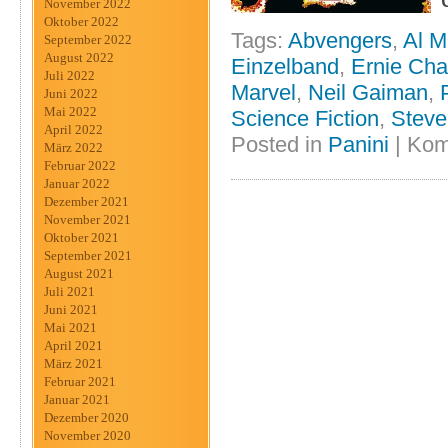
November 2022
Oktober 2022
Tags:
Abvengers
,
Al M
September 2022
August 2022
Einzelband
,
Ernie Ch
Juli 2022
Marvel
,
Neil Gaiman
,
Juni 2022
Mai 2022
Science Fiction
,
Steve
April 2022
Posted in
Panini
|
Kom
März 2022
Februar 2022
Januar 2022
Dezember 2021
November 2021
Oktober 2021
September 2021
August 2021
Juli 2021
Juni 2021
Mai 2021
April 2021
März 2021
Februar 2021
Januar 2021
Dezember 2020
November 2020