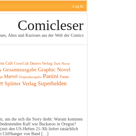
Log In
Comicleser
ues, Altes und Kurioses aus der Welt der Comics
oss Cult
CrossCult
Dantes Verlag
Dark Horse
Graphic Novel
Gesamtausgabe
y
Panini
Marvel
ga
Panini
Originalausgabe
er
Superhelden
Splitter Verlag
um, um die sich die Story dreht: Warum kommen
 unbedeutenden Kaff wie Buckaroo in Oregon?
(mit den US-Heften 21-30) liefert tatsächlich
en Cliffhanger von Band […]