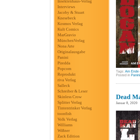
Insektenhaus-Verlag
Interviews
Jacoby & Stuart
Knesebeck
Kosmos Verlag
Kult Comics
MarGravio
MünchenVerlag
Nona Arte
Originalausgabe
Panini
Piredda
Popcom
Tags:
Am Ende 
Reprodukt
Posted in
Panini
riva Verlag
Salleck
Schreiber & Leser
Dead Ma
Skinless Crow
Splitter Verlag
Januar 8, 2020
Tintentrinker Verlag
toonfish
Volk Verlag
Williams
Wißner
Zack Edition