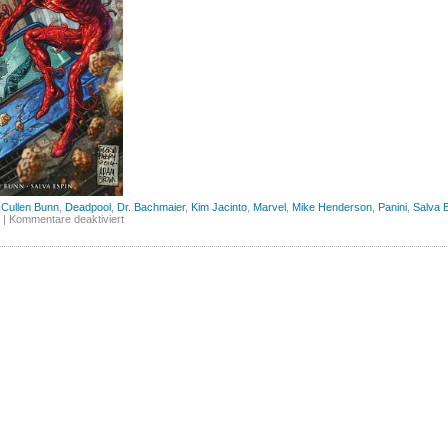
,
Cullen Bunn
,
Deadpool
,
Dr. Bachmaier
,
Kim Jacinto
,
Marvel
,
Mike Henderson
,
Panini
,
Salva 
für
|
Kommentare deaktiviert
Deadpool
vs.
Carnage
(Panini)