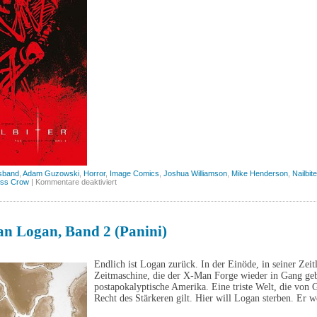
sband
,
Adam Guzowski
,
Horror
,
Image Comics
,
Joshua Williamson
,
Mike Henderson
,
Nailbite
für
ess Crow
|
Kommentare deaktiviert
Nailbiter,
Band
3
(Skinless
Crow)
n Logan, Band 2 (Panini)
Endlich ist Logan zurück. In der Einöde, in seiner Zeitl
Zeitmaschine, die der X-Man Forge wieder in Gang gebr
postapokalyptische Amerika. Eine triste Welt, die von 
Recht des Stärkeren gilt. Hier will Logan sterben. Er 