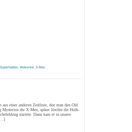
Superhelden
,
Wolverine
,
X-Men
n aus einer anderen Zeitlinie, den man den Old
 Mysterios die X-Men, später löschte die Hulk-
chefeldzug startete. Dann kam er in unsere
[…]