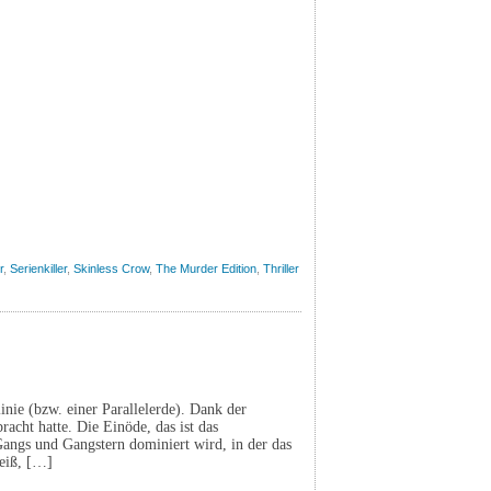
r
,
Serienkiller
,
Skinless Crow
,
The Murder Edition
,
Thriller
inie (bzw. einer Parallelerde). Dank der
acht hatte. Die Einöde, das ist das
Gangs und Gangstern dominiert wird, in der das
weiß, […]