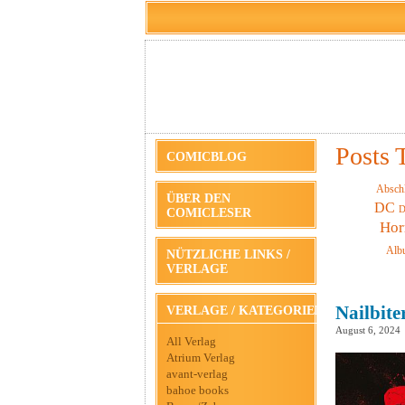
Posts 
COMICBLOG
Absch
ÜBER DEN
DC
D
COMICLESER
Hor
Alb
NÜTZLICHE LINKS /
VERLAGE
Nailbite
VERLAGE / KATEGORIEN
August 6, 2024
All Verlag
Atrium Verlag
avant-verlag
bahoe books