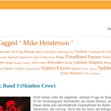
Ne
Tagged ‘ Mike Henderson ’
Carlsen
Batman
Cr
lussband
All Verlag
Black Label
Christophe Bec
Bunte Dimensionen
Einzelband
Fantasy
Funn
Ehapa
Egmont
Egmont Comic Collection
ouble
ror
Klassiker
Literatur-Adaption
Krimi
Man
Image
Jeff Lemire
Image Comics
Splitt
Science Fiction
Panini Comics
um
Skinless Crow
Sammelband
Spirou
Western
Thriller
Zack
Zombies
r, Band 3 (Skinless Crow)
Noch immer steht die ungelöste, zentrale Frage im Ra
16 der berüchtigtsten Serienkiller aus einem kleinen,
Dieser dritte und abschließende Sammelband der Reihe 
Antworten, das vorweg. Doch ehe die Story am heftig