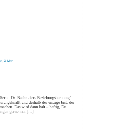
ne
,
X-Men
n Serie ‚Dr. Bachmaiers Beziehungsberatung‘:
rchgeknallt und deshalb der einzige bist, der
 machen. Das wird dann halt – heftig, Du
hängen gerne mal […]