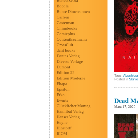
Berres/Zebra
Bocola
Bunte Dimensionen
Carlsen
Casterman
Chinabooks
Comicplus
Contentkaufmann
CrossCult
dani books
Dantes Verlag
Diverse Verlage
Dumont
Edition 52
Tags:
Abschlus
Edition Moderne
Posted in
Skinl
Ehapa
Epsilon
Erko
Dead Ma
Events
Glücklicher Montag
März 17, 2020
Hannibal Verlag
Hanser Verlag
Heyne
Hinstorff
ICOM