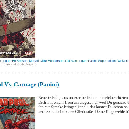
n Logan
,
Ed Brisson
,
Marvel
,
Mike Henderson
,
Old Man Logan
,
Panini
,
Superhelden
,
Wolveri
für
|
Kommentare deaktiviert
Dead
Man
Logan,
Band
1
l Vs. Carnage (Panini)
(Panini)
Neueste Folge aus unserer beliebten und vielbeachtete
Dich mit einem Irren anzulegen, nur weil Du genauso du
ihn zur Strecke bringen kann – das kannst Du schon so
verlierst dabei diverse Gliedmaße, Deine Eingeweide 