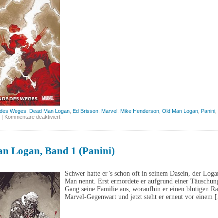
des Weges
,
Dead Man Logan
,
Ed Brisson
,
Marvel
,
Mike Henderson
,
Old Man Logan
,
Panini
,
für
|
Kommentare deaktiviert
Dead
Man
Logan,
Band
2
n Logan, Band 1 (Panini)
(Panini)
Schwer hatte er’s schon oft in seinem Dasein, der Loga
Man nennt. Erst ermordete er aufgrund einer Täuschung
Gang seine Familie aus, woraufhin er einen blutigen Ra
Marvel-Gegenwart und jetzt steht er erneut vor einem 