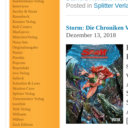
Insektenhaus-Verlag
Posted in
Splitter Verl
Interviews
Jacoby & Stuart
Knesebeck
Kosmos Verlag
Storm: Die Chroniken V
Kult Comics
MarGravio
Dezember 13, 2018
MünchenVerlag
Nona Arte
Originalausgabe
Panini
Piredda
Popcom
Reprodukt
riva Verlag
Salleck
Schreiber & Leser
Skinless Crow
Splitter Verlag
Tintentrinker Verlag
toonfish
Volk Verlag
Williams
Wißner
Zack Edition