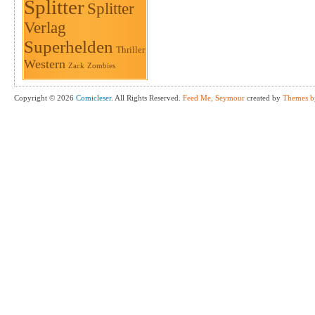
Splitter
Splitter
Verlag
Superhelden
Thriller
Western
Zack
Zombies
Copyright © 2026
Comicleser
. All Rights Reserved.
Feed Me, Seymour
created by
Themes b