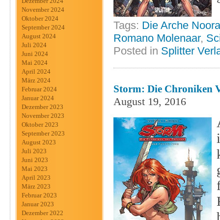
Dezember 2024
November 2024
Oktober 2024
Tags:
Die Arche Noor
September 2024
Romano Molenaar
,
Sc
August 2024
Juli 2024
Posted in
Splitter Verl
Juni 2024
Mai 2024
April 2024
März 2024
Storm: Die Chroniken V
Februar 2024
Januar 2024
August 19, 2016
Dezember 2023
November 2023
Oktober 2023
September 2023
August 2023
Juli 2023
Juni 2023
Mai 2023
April 2023
März 2023
Februar 2023
Januar 2023
Dezember 2022