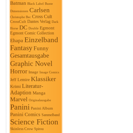
Batman
Black Label
Bunte
Carlsen
Dimensionen
Cross Cult
Christophe Bec
Dantes Verlag
CrossCult
Dark
DC
Egmont
Horse
Double
Egmont Comic Collection
Einzelband
Ehapa
Fantasy
Funny
Gesamtausgabe
Graphic Novel
Horror
Image
Image Comics
Klassiker
Jeff Lemire
Literatur-
Krimi
Adaption
Manga
Marvel
Originalausgabe
Panini
Panini Album
Panini Comics
Sammelband
Science Fiction
Skinless Crow
Spirou