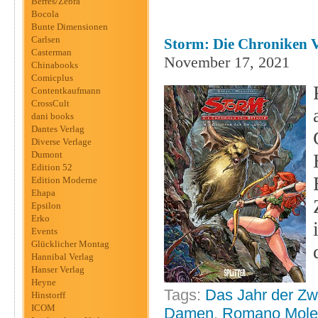
Berres/Zebra
Bocola
Bunte Dimensionen
Carlsen
Storm: Die Chroniken V
Casterman
November 17, 2021
Chinabooks
Comicplus
Contentkaufmann
CrossCult
dani books
Dantes Verlag
Diverse Verlage
Dumont
Edition 52
Edition Moderne
Ehapa
Epsilon
Erko
Events
Glücklicher Montag
Hannibal Verlag
Hanser Verlag
Heyne
Tags:
Das Jahr der Zwi
Hinstorff
ICOM
Damen
,
Romano Mole