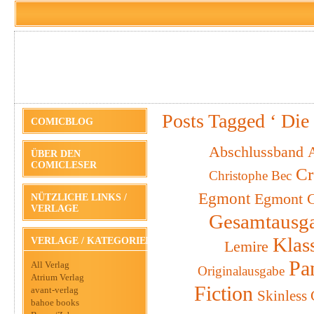
Posts Tagged ‘ Die
COMICBLOG
Abschlussband
A
ÜBER DEN
COMICLESER
Cr
Christophe Bec
Egmont
Egmont C
NÜTZLICHE LINKS /
VERLAGE
Gesamtausg
Klas
VERLAGE / KATEGORIEN
Lemire
Pa
All Verlag
Originalausgabe
Atrium Verlag
Fiction
avant-verlag
Skinless
bahoe books