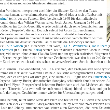
ches und überraschendes Abenteuer stürzen wird…
den Vorbänden interpretiert auch hier ein illustrer Zeichner den Texas
em markanten, unverschmutzbaren gelben Hemd (das er sich offenbar mit
pring“
teilt), der als Fumetti-Held bereits seit 1948 für das italienische
onelli durch den Wilden Westen reitet. Jordi Bernet, Jahrgang 1944 und
gendlicher im Comic-Geschäft, wurde berühmt durch seine Geschichten um
örder „Torpedo“, die auf Deutsch zuletzt bei Cross Cult erschienen.
-Semester kennen ihn auch als Zeichner der Endzeit-Fantasy-Saga
en Episoden einst in diversen Kauka-Publikationen veröffentlicht wurden.
Der Mann aus Atlanta“ brachte Panini bereits die Tex-Storys anderer
ks:
Colin Wilson
(u.a. Blueberry, Star Wars,
Tag X
,
Wonderball
),
Joe Kubert
(u
i Serpieri
(u.a. Druuna,
Saria
) setzten Tex in dicken Hardcover Alben in Szene
ünner, viel neuer, ohne Autor Claudio Nizzi und im typisch realistisch filigranen 
l. Bernet, zeigen hier nicht ihre feinste Zeichenarbeit, was den bis zu 240 Sei
er Zeichner seinen charakteristischen, unverwechselbaren Strich, aber eben nich
ht in seinem Tex-Sonderband, der 1996 erschien, den Protagonisten seine typisc
renze zur Karikatur. Während Titelheld Tex seine althergebrachten Gesichtszüge
rson, den es übrigens wirklich gab, eine Buffalo Bill Figur und Ex-
Pinkerton A
 Torpedo. Johnny Butler, der aufrechte Sonnyboy schließlich ähnelt in seinem
m Errol Flynn. Entsprechend bekommt Butler dann auch das Mädchen ab, eine t
nen: Tänzerin Lola (wie soll sie auch sonst heißen), blond, attraktiv und gut b
aufe der langen Geschichte immer wieder für Überraschungen sorgen wird.
ung betrifft, nutzt Autor Nizzi den Platz und breitet auf 230 Seiten eine gesch
t und sich viel Zeit nimmt. Kriegsverbrecher Shelby wird von zwei Parteien au
, Lola und Johnny, zum anderen von seinen alten Kameraden, die ihren Ex-Anf