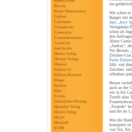
Berres/Zebra
ein gefährli
Bocola
Bunte Dimensionen
Wie schon in 
Carlsen
Ranger mit d
Casterman
Jijés „Jerry S
Chinabooks
Verlagshaus B
schon als Ju
Comicplus
den Auftragsm
Contentkaufmann
Ältere Comic
CrossCult
„Andrax“, der
dani books
Vor Bernets „
Dantes Verlag
Zeichen-Crac
Diverse Verlage
Paolo Eleuter
Dumont
fällt: viel d
Edition 52
Zeichner, ink
offenbart jed
Edition Moderne
Ehapa
Bernet verlei
Epsilon
auch an der G
Erko
wir in Kit Ca
Events
Torelli alias
Glücklicher Montag
Frauenschwar
Hannibal Verlag
„Torpedo“ ken
und die im L
Hanser Verlag
Heyne
Was die Handl
Hinstorff
konzipiert is
ICOM
von Tex, Kit