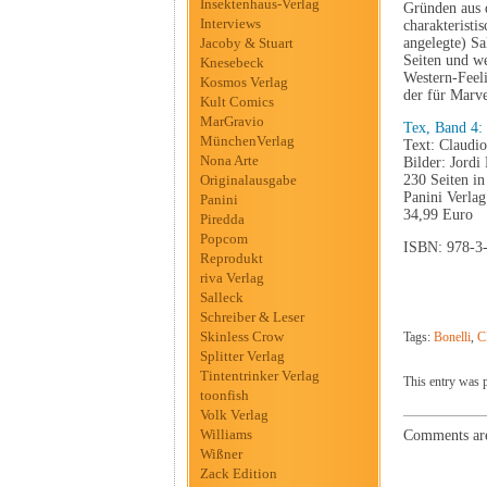
Insektenhaus-Verlag
Gründen aus d
Interviews
charakteristi
Jacoby & Stuart
angelegte) Sa
Seiten und we
Knesebeck
Western-Feel
Kosmos Verlag
der für Marve
Kult Comics
MarGravio
Tex, Band 4:
MünchenVerlag
Text: Claudio
Nona Arte
Bilder: Jordi
Originalausgabe
230 Seiten i
Panini Verlag
Panini
34,99 Euro
Piredda
Popcom
ISBN: 978-3
Reprodukt
riva Verlag
Salleck
Schreiber & Leser
Skinless Crow
Tags:
Bonelli
,
C
Splitter Verlag
Tintentrinker Verlag
This entry was 
toonfish
Volk Verlag
Williams
Comments are
Wißner
Zack Edition