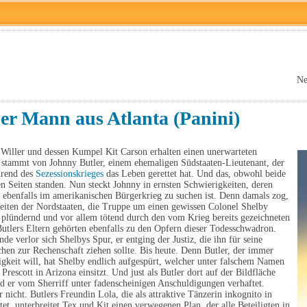
Ne
er Mann aus Atlanta (Panini)
7
 Willer und dessen Kumpel Kit Carson erhalten einen unerwarteten
r stammt von Johnny Butler, einem ehemaligen Südstaaten-Lieutenant, der
hrend des
Sezessionskrieges
das Leben gerettet hat. Und das, obwohl beide
en Seiten standen. Nun steckt Johnny in ernsten Schwierigkeiten, deren
 ebenfalls im amerikanischen Bürgerkrieg zu suchen ist. Denn damals zog,
Seiten der Nordstaaten, die Truppe um einen gewissen Colonel Shelby
 plündernd und vor allem tötend durch den vom Krieg bereits gezeichneten
utlers Eltern gehörten ebenfalls zu den Opfern dieser Todesschwadron.
de verlor sich Shelbys Spur, er entging der Justiz, die ihn für seine
hen zur Rechenschaft ziehen sollte. Bis heute. Denn Butler, der immer
gkeit will, hat Shelby endlich aufgespürt, welcher unter falschem Namen
Prescott in Arizona einsitzt. Und just als Butler dort auf der Bildfläche
rd er vom Sherriff unter fadenscheinigen Anschuldigungen verhaftet.
r nicht. Butlers Freundin Lola, die als attraktive Tänzerin inkognito in
itet, unterbreitet Tex und Kit einen verwegenen Plan, der alle Beteiligten in