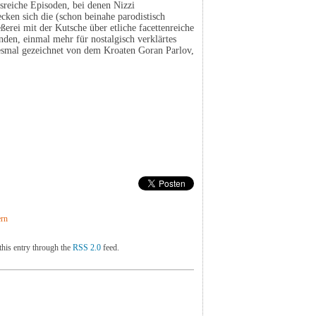
sreiche Episoden, bei denen Nizzi
ecken sich die (schon beinahe parodistisch
ßerei mit der Kutsche über etliche facettenreiche
nden, einmal mehr für nostalgisch verklärtes
iesmal gezeichnet von dem Kroaten Goran Parlov,
ern
this entry through the
RSS 2.0
feed.