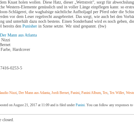
em Knast holen wollen. Diese Hatz, dieser „Wettstreit“, sorgt für abwechslung
sche Western-Elemente genüsslich und in voller Länge einpflegen kann: so erstr
loon-Schlägerei, die waghalsige nächtliche Aufholjagd per Pferd oder die Schie
rden vor dem Leser regelrecht ausgebreitet. Das sorgt, wie auch bei den Vorbä
ing und unterhält dazu noch bestens. Einen Sonderband wird es noch geben, d
l bereits den
Punisher
in Szene setzte. Wir sind gespannt. (bw)
 Der Mann aus Atlanta
 Nizzi
 Bernet
n Farbe, Hardcover
-7416-0253-5
laudio Nizzi
,
Der Mann aus Atlanta
,
Jordi Bernet
,
Panini
,
Panini Album
,
Tex
,
Tex Willer
,
West
posted on August 21, 2017 at 11:09 and is filed under
Panini
. You can follow any responses to 
 closed.