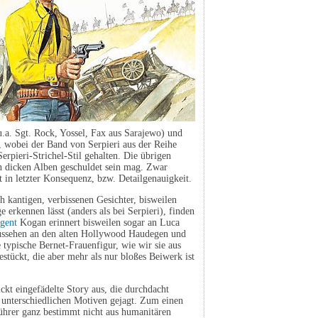
.a. Sgt. Rock, Yossel, Fax aus Sarajewo) und
, wobei der Band von Serpieri aus der Reihe
Serpieri-Strichel-Stil gehalten. Die übrigen
ten dicken Alben geschuldet sein mag. Zwar
t in letzter Konsequenz, bzw. Detailgenauigkeit.
h kantigen, verbissenen Gesichter, bisweilen
 erkennen lässt (anders als bei Serpieri), finden
gent
Kogan erinnert bisweilen sogar an Luca
 Aussehen an den alten Hollywood Haudegen und
ypische Bernet-Frauenfigur, wie wir sie aus
estückt, die aber mehr als nur bloßes Beiwerk ist
ickt eingefädelte Story aus, die durchdacht
s unterschiedlichen Motiven gejagt. Zum einen
ührer ganz bestimmt nicht aus humanitären