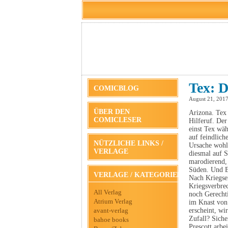
Tex: D
COMICBLOG
August 21, 201
ÜBER DEN
Arizona. Tex
COMICLESER
Hilferuf. De
einst Tex wä
auf feindlich
NÜTZLICHE LINKS /
Ursache wohl
VERLAGE
diesmal auf 
marodierend,
Süden. Und B
VERLAGE / KATEGORIEN
Nach Kriegsen
Kriegsverbrec
All Verlag
noch Gerechti
Atrium Verlag
im Knast von 
avant-verlag
erscheint, wi
Zufall? Siche
bahoe books
Prescott arbe