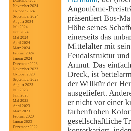
Dezember 2024
November 2024
Angoulême-Preisträ
Oktober 2024
präsentiert Bos-Ma
September 2024
August 2024
Höhe seines Schaffe
Juli 2024
Juni 2024
einerseits das unb
Mai 2024
April 2024
Mittelalter mit sein
März 2024
Feudalstruktur und
Februar 2024
Januar 2024
Armut. Das einfach
Dezember 2023
November 2023
Dreck, ist bettelar
Oktober 2023
September 2023
der Willkür der He
August 2023
Juli 2023
ausgeliefert. Ander
Juni 2023
er nicht vor einer k
Mai 2023
April 2023
farbenfrohen Kolori
März 2023
Februar 2023
gesellschaftliche T
Januar 2023
Dezember 2022
konterkariert, inde