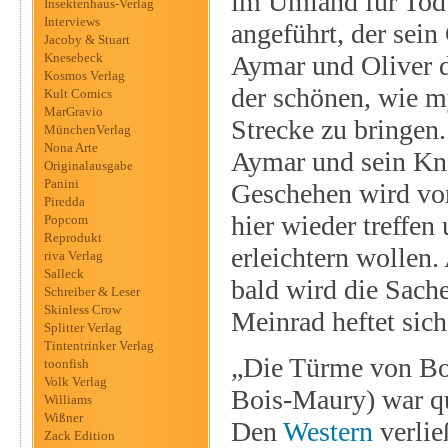
im Umland für Tod 
Insektenhaus-Verlag
Interviews
angeführt, der sein
Jacoby & Stuart
Knesebeck
Aymar und Oliver d
Kosmos Verlag
der schönen, wie m
Kult Comics
MarGravio
Strecke zu bringen.
MünchenVerlag
Nona Arte
Aymar und sein Kna
Originalausgabe
Panini
Geschehen wird von
Piredda
hier wieder treffen
Popcom
Reprodukt
erleichtern wollen
riva Verlag
Salleck
bald wird die Sache
Schreiber & Leser
Skinless Crow
Meinrad heftet sich
Splitter Verlag
Tintentrinker Verlag
„Die Türme von Bos
toonfish
Volk Verlag
Bois-Maury) war q
Williams
Wißner
Den
Western
verlie
Zack Edition