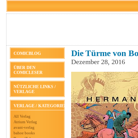
Die Türme von Bos
COMICBLOG
Dezember 28, 2016
ÜBER DEN
COMICLESER
NÜTZLICHE LINKS /
VERLAGE
VERLAGE / KATEGORIEN
All Verlag
Atrium Verlag
avant-verlag
bahoe books