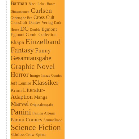
Batman
Black Label
Bunte
Carlsen
Dimensionen
Cross Cult
Christophe Bec
Dantes Verlag
CrossCult
Dark
DC
Egmont
Horse
Double
Egmont Comic Collection
Einzelband
Ehapa
Fantasy
Funny
Gesamtausgabe
Graphic Novel
Horror
Image
Image Comics
Klassiker
Jeff Lemire
Literatur-
Krimi
Adaption
Manga
Marvel
Originalausgabe
Panini
Panini Album
Panini Comics
Sammelband
Science Fiction
Skinless Crow
Spirou