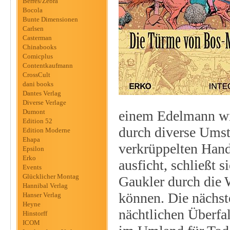
Berres/Zebra
Bocola
Bunte Dimensionen
Carlsen
Casterman
Chinabooks
Comicplus
Contentkaufmann
CrossCult
dani books
Dantes Verlag
Diverse Verlage
Dumont
einem Edelmann wi
Edition 52
durch diverse Umstä
Edition Moderne
Ehapa
verkrüppelten Han
Epsilon
Erko
ausficht, schließt 
Events
Glücklicher Montag
Gaukler durch die W
Hannibal Verlag
können. Die nächst
Hanser Verlag
Heyne
nächtlichen Überfa
Hinstorff
ICOM