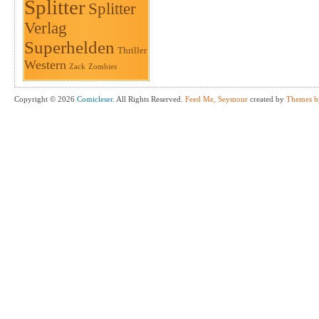
Splitter
Splitter
Verlag
Superhelden
Thriller
Western
Zack
Zombies
Copyright © 2026
Comicleser
. All Rights Reserved.
Feed Me, Seymour
created by
Themes b