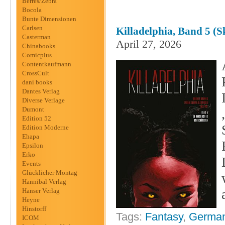
Berres/Zebra
Bocola
Bunte Dimensionen
Carlsen
Killadelphia, Band 5 (S
Casterman
April 27, 2026
Chinabooks
Comicplus
Contentkaufmann
CrossCult
dani books
Dantes Verlag
Diverse Verlage
Dumont
Edition 52
Edition Moderne
Ehapa
Epsilon
Erko
Events
Glücklicher Montag
Hannibal Verlag
Hanser Verlag
Heyne
Hinstorff
Tags:
Fantasy
,
German
ICOM