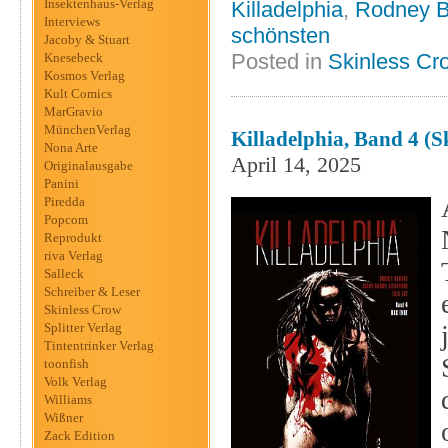
Insektenhaus-Verlag
Killadelphia
,
Rodney B
Interviews
schönsten
Jacoby & Stuart
Posted in
Skinless Cr
Knesebeck
Kosmos Verlag
Kult Comics
MarGravio
MünchenVerlag
Killadelphia, Band 4 (S
Nona Arte
April 14, 2025
Originalausgabe
Panini
Piredda
Popcom
Reprodukt
riva Verlag
Salleck
Schreiber & Leser
Skinless Crow
Splitter Verlag
Tintentrinker Verlag
toonfish
Volk Verlag
Williams
Wißner
Zack Edition