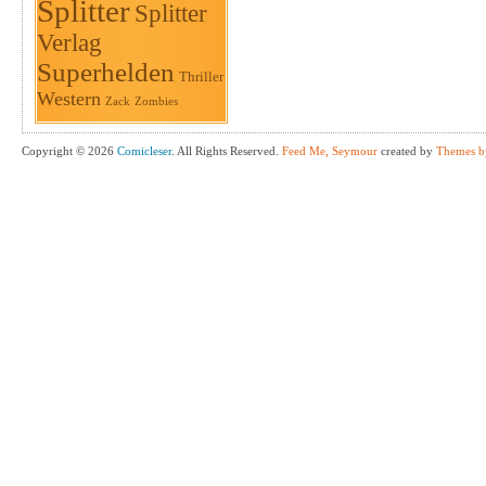
Splitter
Splitter
Verlag
Superhelden
Thriller
Western
Zack
Zombies
Copyright © 2026
Comicleser
. All Rights Reserved.
Feed Me, Seymour
created by
Themes b