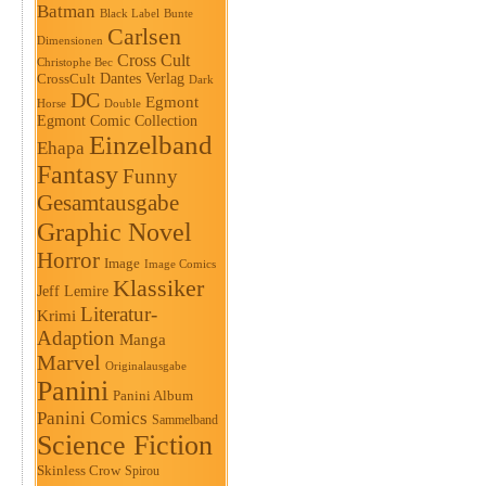
Batman
Black Label
Bunte
Carlsen
Dimensionen
Cross Cult
Christophe Bec
Dantes Verlag
CrossCult
Dark
DC
Egmont
Horse
Double
Egmont Comic Collection
Einzelband
Ehapa
Fantasy
Funny
Gesamtausgabe
Graphic Novel
Horror
Image
Image Comics
Klassiker
Jeff Lemire
Literatur-
Krimi
Adaption
Manga
Marvel
Originalausgabe
Panini
Panini Album
Panini Comics
Sammelband
Science Fiction
Skinless Crow
Spirou