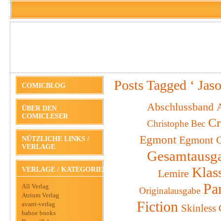
Posts Tagged ‘ Jas
COMICBLOG
Abschlussband
A
ÜBER DEN
COMICLESER
Cr
Christophe Bec
Egmont
Egmont C
NÜTZLICHE LINKS /
VERLAGE
Gesamtausg
Klas
VERLAGE / KATEGORIEN
Lemire
Pa
All Verlag
Originalausgabe
Atrium Verlag
Fiction
avant-verlag
Skinless
bahoe books