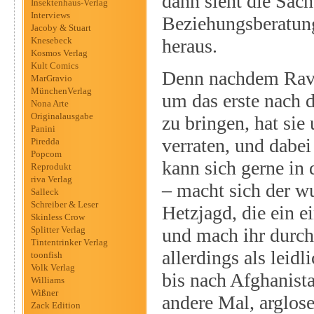
dann sieht die Sac
Insektenhaus-Verlag
Interviews
Beziehungsberatung
Jacoby & Stuart
Knesebeck
heraus.
Kosmos Verlag
Kult Comics
Denn nachdem Rave
MarGravio
MünchenVerlag
um das erste nach
Nona Arte
Originalausgabe
zu bringen, hat sie
Panini
verraten, und dabei
Piredda
Popcom
kann sich gerne i
Reprodukt
riva Verlag
– macht sich der w
Salleck
Schreiber & Leser
Hetzjagd, die ein e
Skinless Crow
Splitter Verlag
und mach ihr durch
Tintentrinker Verlag
allerdings als leid
toonfish
Volk Verlag
bis nach Afghanista
Williams
Wißner
andere Mal, arglos
Zack Edition