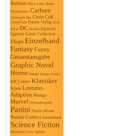
Batman
Black Label
Bunte
Carlsen
Dimensionen
Cross Cult
Christophe Bec
Dantes Verlag
CrossCult
Dark
DC
Egmont
Horse
Double
Egmont Comic Collection
Einzelband
Ehapa
Fantasy
Funny
Gesamtausgabe
Graphic Novel
Horror
Image
Image Comics
Klassiker
Jeff Lemire
Literatur-
Krimi
Adaption
Manga
Marvel
Originalausgabe
Panini
Panini Album
Panini Comics
Sammelband
Science Fiction
Skinless Crow
Spirou