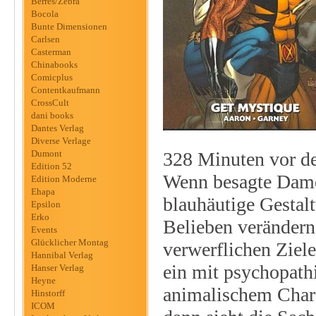
Berres/Zebra
Bocola
Bunte Dimensionen
Carlsen
Casterman
Chinabooks
Comicplus
Contentkaufmann
CrossCult
dani books
Dantes Verlag
Diverse Verlage
Dumont
328 Minuten vor de
Edition 52
Wenn besagte Dame d
Edition Moderne
Ehapa
blauhäutige Gestalt
Epsilon
Erko
Belieben verändern 
Events
Glücklicher Montag
verwerflichen Ziele
Hannibal Verlag
ein mit psychopath
Hanser Verlag
Heyne
animalischem Chara
Hinstorff
ICOM