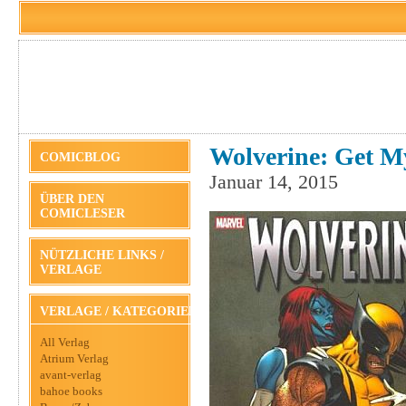
Wolverine: Get M
COMICBLOG
Januar 14, 2015
ÜBER DEN
COMICLESER
NÜTZLICHE LINKS /
VERLAGE
VERLAGE / KATEGORIEN
All Verlag
Atrium Verlag
avant-verlag
bahoe books