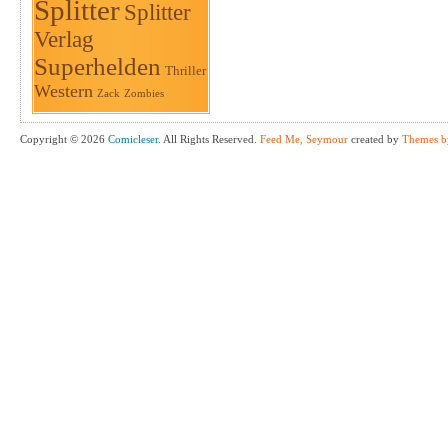
Splitter
Splitter
Verlag
Superhelden
Thriller
Western
Zack
Zombies
Copyright © 2026
Comicleser
. All Rights Reserved.
Feed Me, Seymour
created by
Themes b