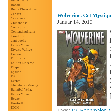
Berres/Zebra
Bocola
Bunte Dimensionen
Carlsen
Wolverine: Get Mystiqu
Casterman
Januar 14, 2015
Chinabooks
Comicplus
Contentkaufmann
CrossCult
dani books
Dantes Verlag
Diverse Verlage
Dumont
Edition 52
Edition Moderne
Ehapa
Epsilon
Erko
Events
Glücklicher Montag
Hannibal Verlag
Hanser Verlag
Heyne
Hinstorff
ICOM
Tags:
Dr. Bachmaier
,