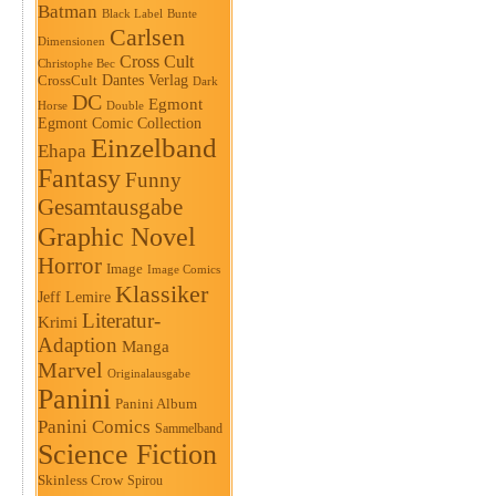
Batman
Black Label
Bunte
Carlsen
Dimensionen
Cross Cult
Christophe Bec
Dantes Verlag
CrossCult
Dark
DC
Egmont
Horse
Double
Egmont Comic Collection
Einzelband
Ehapa
Fantasy
Funny
Gesamtausgabe
Graphic Novel
Horror
Image
Image Comics
Klassiker
Jeff Lemire
Literatur-
Krimi
Adaption
Manga
Marvel
Originalausgabe
Panini
Panini Album
Panini Comics
Sammelband
Science Fiction
Skinless Crow
Spirou