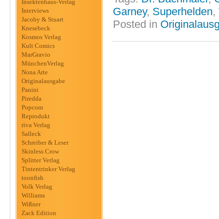
Insektenhaus-Verlag
Garney
,
Superhelden
,
Interviews
Jacoby & Stuart
Posted in
Originalaus
Knesebeck
Kosmos Verlag
Kult Comics
MarGravio
MünchenVerlag
Nona Arte
Originalausgabe
Panini
Piredda
Popcom
Reprodukt
riva Verlag
Salleck
Schreiber & Leser
Skinless Crow
Splitter Verlag
Tintentrinker Verlag
toonfish
Volk Verlag
Williams
Wißner
Zack Edition