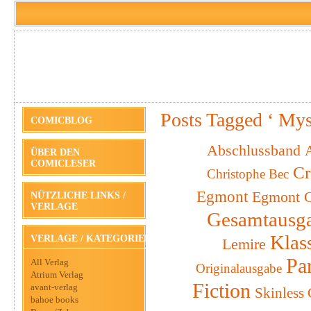
Posts Tagged ‘ Mys
COMICBLOG
Abschlussband
A
ÜBER DEN
COMICLESER
Cr
Christophe Bec
Egmont
Egmont C
NÜTZLICHE LINKS /
VERLAGE
Gesamtausg
Klas
VERLAGE / KATEGORIEN
Lemire
Pa
All Verlag
Originalausgabe
Atrium Verlag
Fiction
avant-verlag
Skinless
bahoe books