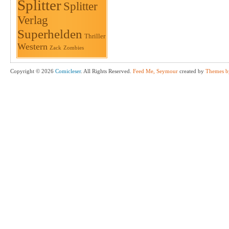
Splitter
Splitter
Verlag
Superhelden
Thriller
Western
Zack
Zombies
Copyright © 2026
Comicleser
. All Rights Reserved.
Feed Me, Seymour
created by
Themes b