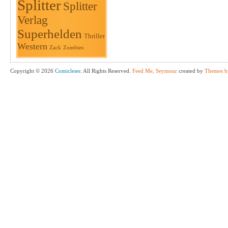
Splitter
Splitter
Verlag
Superhelden
Thriller
Western
Zack
Zombies
Copyright © 2026
Comicleser
. All Rights Reserved.
Feed Me, Seymour
created by
Themes b