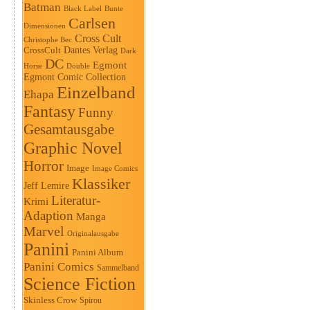
Batman
Black Label
Bunte
Carlsen
Dimensionen
Cross Cult
Christophe Bec
Dantes Verlag
CrossCult
Dark
DC
Egmont
Horse
Double
Egmont Comic Collection
Einzelband
Ehapa
Fantasy
Funny
Gesamtausgabe
Graphic Novel
Horror
Image
Image Comics
Klassiker
Jeff Lemire
Literatur-
Krimi
Adaption
Manga
Marvel
Originalausgabe
Panini
Panini Album
Panini Comics
Sammelband
Science Fiction
Skinless Crow
Spirou