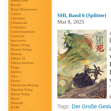
Berres/Zebra
Bocola
Bunte Dimensionen
Carlsen
SHI, Band 6 (Splitter)
Casterman
Mai 8, 2025
Chinabooks
Comicplus
Contentkaufmann
CrossCult
dani books
Dantes Verlag
Diverse Verlage
Dumont
Edition 52
Edition Moderne
Ehapa
Epsilon
Erko
Events
Glücklicher Montag
Hannibal Verlag
Hanser Verlag
Heyne
Hinstorff
Tags:
Der Große Gest
ICOM