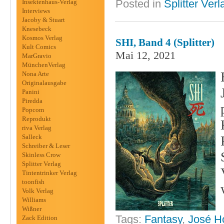
Posted in
Splitter Verl
Insektenhaus-Verlag
Interviews
Jacoby & Stuart
Knesebeck
Kosmos Verlag
SHI, Band 4 (Splitter)
Kult Comics
Mai 12, 2021
MarGravio
MünchenVerlag
Nona Arte
Originalausgabe
Panini
Piredda
Popcom
Reprodukt
riva Verlag
Salleck
Schreiber & Leser
Skinless Crow
Splitter Verlag
Tintentrinker Verlag
toonfish
Volk Verlag
Williams
Wißner
Tags:
Fantasy
,
José 
Zack Edition