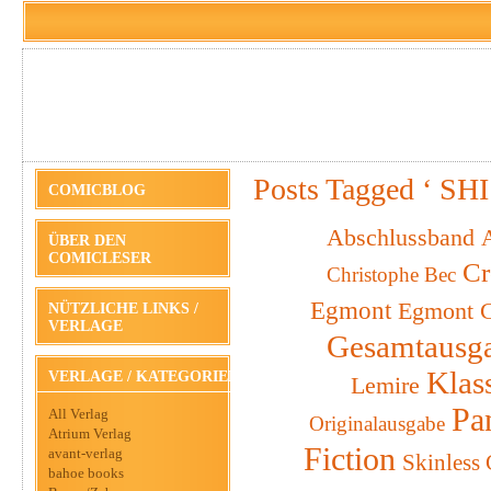
Posts Tagged ‘ SHI
COMICBLOG
Abschlussband
A
ÜBER DEN
COMICLESER
Cr
Christophe Bec
Egmont
Egmont C
NÜTZLICHE LINKS /
VERLAGE
Gesamtausg
Klas
VERLAGE / KATEGORIEN
Lemire
Pa
All Verlag
Originalausgabe
Atrium Verlag
Fiction
avant-verlag
Skinless
bahoe books