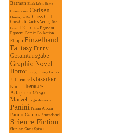
Batman
Black Label
Bunte
Carlsen
Dimensionen
Cross Cult
Christophe Bec
Dantes Verlag
CrossCult
Dark
DC
Egmont
Horse
Double
Egmont Comic Collection
Einzelband
Ehapa
Fantasy
Funny
Gesamtausgabe
Graphic Novel
Horror
Image
Image Comics
Klassiker
Jeff Lemire
Literatur-
Krimi
Adaption
Manga
Marvel
Originalausgabe
Panini
Panini Album
Panini Comics
Sammelband
Science Fiction
Skinless Crow
Spirou