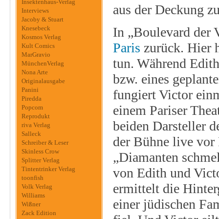
Insektenhaus-Verlag
aus der Deckung z
Interviews
Jacoby & Stuart
Knesebeck
In „Boulevard der 
Kosmos Verlag
Paris
zurück. Hier h
Kult Comics
MarGravio
tun. Während Edith
MünchenVerlag
Nona Arte
bzw. eines geplante
Originalausgabe
Panini
fungiert Victor ein
Piredda
einem Pariser Theat
Popcom
Reprodukt
beiden Darsteller 
riva Verlag
Salleck
der Bühne live vo
Schreiber & Leser
Skinless Crow
„Diamanten schmelz
Splitter Verlag
Tintentrinker Verlag
von Edith und Vict
toonfish
ermittelt die Hinte
Volk Verlag
Williams
einer jüdischen Fa
Wißner
Zack Edition