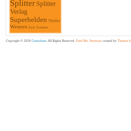
Splitter
Splitter
Verlag
Superhelden
Thriller
Western
Zack
Zombies
Copyright © 2026
Comicleser
. All Rights Reserved.
Feed Me, Seymour
created by
Themes b