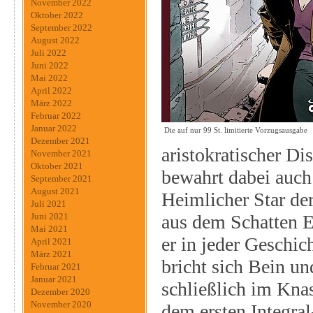
November 2022
Oktober 2022
September 2022
August 2022
Juli 2022
Juni 2022
Mai 2022
April 2022
März 2022
Februar 2022
Januar 2022
Die auf nur 99 St. limitierte Vorzugsausgabe
Dezember 2021
aristokratischer Dis
November 2021
Oktober 2021
bewahrt dabei auch 
September 2021
August 2021
Heimlicher Star der
Juli 2021
aus dem Schatten E
Juni 2021
Mai 2021
er in jeder Geschic
April 2021
März 2021
bricht sich Bein u
Februar 2021
Januar 2021
schließlich im Kna
Dezember 2020
November 2020
dem ersten Integra