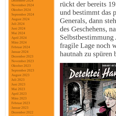
Dezember 2024
rückt der bereits 
November 2024
Oktober 2024
und bestimmt das p
September 2024
Generals, dann steh
August 2024
Juli 2024
des Geschehens, na
Juni 2024
Mai 2024
Selbstbestimmung A
April 2024
März 2024
fragile Lage noch we
Februar 2024
hautnah zu spüren
Januar 2024
Dezember 2023
November 2023
Oktober 2023
September 2023
August 2023
Juli 2023
Juni 2023
Mai 2023
April 2023
März 2023
Februar 2023
Januar 2023
Dezember 2022