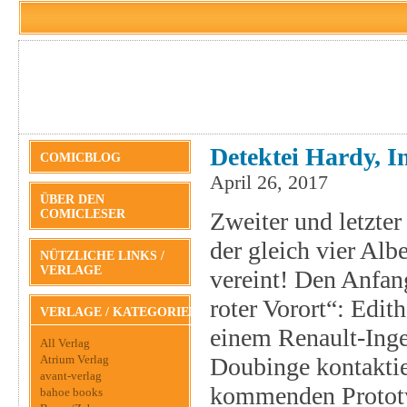
Detektei Hardy, I
COMICBLOG
April 26, 2017
ÜBER DEN
COMICLESER
Zweiter und letzte
der gleich vier Albe
NÜTZLICHE LINKS /
VERLAGE
vereint! Den Anfan
roter Vorort“: Edit
VERLAGE / KATEGORIEN
einem Renault-Ing
All Verlag
Atrium Verlag
Doubinge kontaktie
avant-verlag
kommenden Prototyp
bahoe books