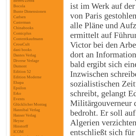
Berres/Zebra
ist im Werk auf de
Bocola
Bunte Dimensionen
von Paris gestohle
Carlsen
Casterman
alle Pläne und Auf
Chinabooks
ermittelt auf Führ
Comicplus
Contentkaufmann
Victor bei den Arbe
CrossCult
dani books
dort an Informatio
Dantes Verlag
Diverse Verlage
bald ergibt sich ei
Dumont
Edition 52
Inzwischen schreib
Edition Moderne
sozialistischen Ze
Ehapa
Epsilon
schreibt, gelangt E
Erko
Events
Militärgouverneur 
Glücklicher Montag
Hannibal Verlag
bedroht. Er soll au
Hanser Verlag
Algerien verzichten
Heyne
Hinstorff
entschließt sich fü
ICOM