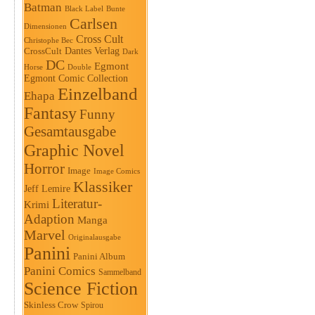
Batman
Black Label
Bunte
Carlsen
Dimensionen
Cross Cult
Christophe Bec
Dantes Verlag
CrossCult
Dark
DC
Egmont
Horse
Double
Egmont Comic Collection
Einzelband
Ehapa
Fantasy
Funny
Gesamtausgabe
Graphic Novel
Horror
Image
Image Comics
Klassiker
Jeff Lemire
Literatur-
Krimi
Adaption
Manga
Marvel
Originalausgabe
Panini
Panini Album
Panini Comics
Sammelband
Science Fiction
Skinless Crow
Spirou