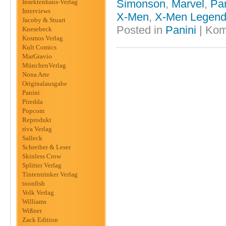
Simonson
,
Marvel
,
Pan
Insektenhaus-Verlag
Interviews
X-Men
,
X-Men Legen
Jacoby & Stuart
Posted in
Panini
|
Kom
Knesebeck
Kosmos Verlag
Kult Comics
MarGravio
MünchenVerlag
Nona Arte
Originalausgabe
Panini
Piredda
Popcom
Reprodukt
riva Verlag
Salleck
Schreiber & Leser
Skinless Crow
Splitter Verlag
Tintentrinker Verlag
toonfish
Volk Verlag
Williams
Wißner
Zack Edition