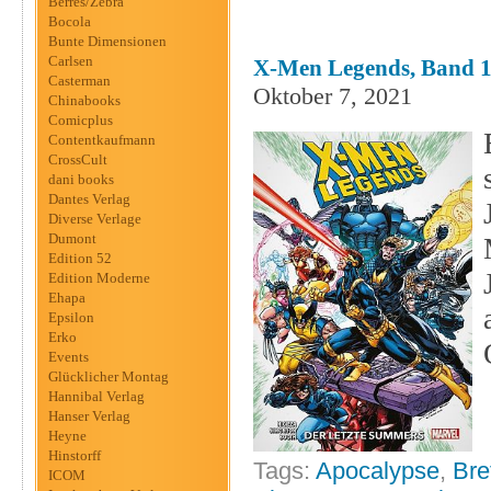
Berres/Zebra
Bocola
Bunte Dimensionen
Carlsen
X-Men Legends, Band 1
Casterman
Oktober 7, 2021
Chinabooks
Comicplus
Contentkaufmann
CrossCult
dani books
Dantes Verlag
Diverse Verlage
Dumont
Edition 52
Edition Moderne
Ehapa
Epsilon
Erko
Events
Glücklicher Montag
Hannibal Verlag
Hanser Verlag
Heyne
Hinstorff
Tags:
Apocalypse
,
Bre
ICOM