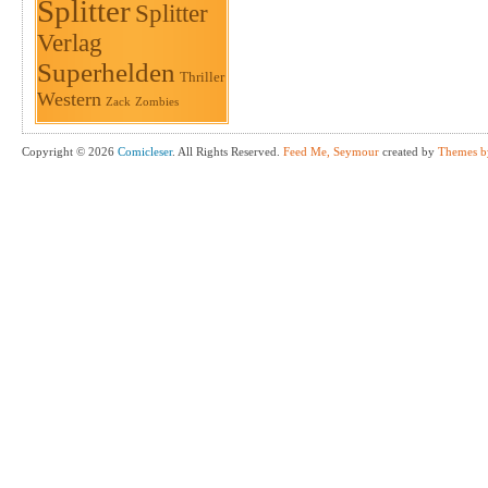
Splitter
Splitter
Verlag
Superhelden
Thriller
Western
Zack
Zombies
Copyright © 2026
Comicleser
. All Rights Reserved.
Feed Me, Seymour
created by
Themes b