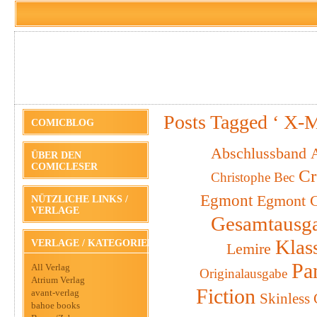
Posts Tagged ‘ X-
COMICBLOG
Abschlussband
A
ÜBER DEN
COMICLESER
Cr
Christophe Bec
Egmont
Egmont C
NÜTZLICHE LINKS /
VERLAGE
Gesamtausg
Klas
VERLAGE / KATEGORIEN
Lemire
Pa
All Verlag
Originalausgabe
Atrium Verlag
Fiction
avant-verlag
Skinless
bahoe books