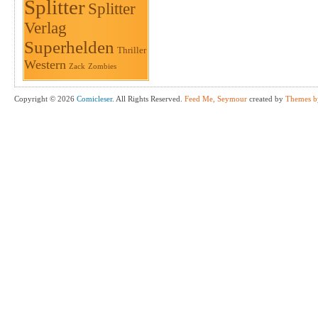
Splitter
Splitter
Verlag
Superhelden
Thriller
Western
Zack
Zombies
Copyright © 2026
Comicleser
. All Rights Reserved.
Feed Me, Seymour
created by
Themes b