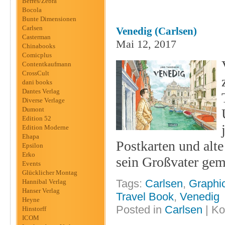
Berres/Zebra
Bocola
Bunte Dimensionen
Carlsen
Venedig (Carlsen)
Casterman
Mai 12, 2017
Chinabooks
Comicplus
Contentkaufmann
CrossCult
dani books
Dantes Verlag
Diverse Verlage
Dumont
Edition 52
Edition Moderne
Ehapa
Postkarten und alt
Epsilon
Erko
sein Großvater gema
Events
Glücklicher Montag
Tags:
Carlsen
,
Graphi
Hannibal Verlag
Hanser Verlag
Travel Book
,
Venedig
Heyne
Posted in
Carlsen
|
Ko
Hinstorff
ICOM