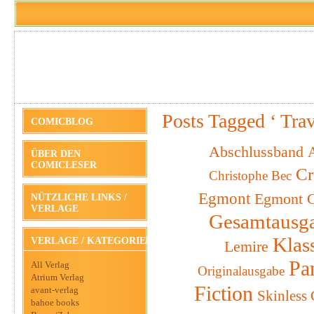
Posts Tagged ‘ Tra
COMICBLOG
Abschlussband
A
ÜBER DEN
COMICLESER
Cr
Christophe Bec
Egmont
Egmont C
NÜTZLICHE LINKS /
VERLAGE
Gesamtausg
Klas
VERLAGE / KATEGORIEN
Lemire
Pa
All Verlag
Originalausgabe
Atrium Verlag
Fiction
avant-verlag
Skinless
bahoe books