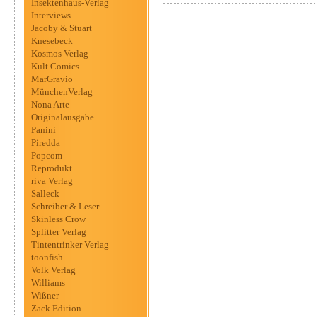
Insektenhaus-Verlag
Interviews
Jacoby & Stuart
Knesebeck
Kosmos Verlag
Kult Comics
MarGravio
MünchenVerlag
Nona Arte
Originalausgabe
Panini
Piredda
Popcom
Reprodukt
riva Verlag
Salleck
Schreiber & Leser
Skinless Crow
Splitter Verlag
Tintentrinker Verlag
toonfish
Volk Verlag
Williams
Wißner
Zack Edition