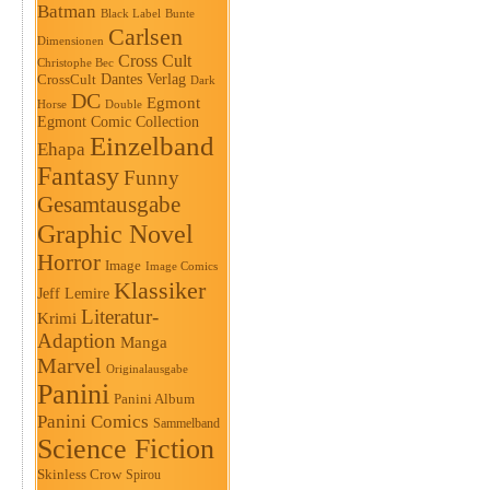
Batman
Black Label
Bunte
Carlsen
Dimensionen
Cross Cult
Christophe Bec
Dantes Verlag
CrossCult
Dark
DC
Egmont
Horse
Double
Egmont Comic Collection
Einzelband
Ehapa
Fantasy
Funny
Gesamtausgabe
Graphic Novel
Horror
Image
Image Comics
Klassiker
Jeff Lemire
Literatur-
Krimi
Adaption
Manga
Marvel
Originalausgabe
Panini
Panini Album
Panini Comics
Sammelband
Science Fiction
Skinless Crow
Spirou