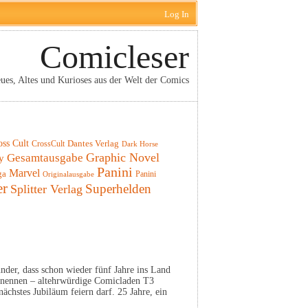
Log In
Comicleser
ues, Altes und Kurioses aus der Welt der Comics
oss Cult
CrossCult
Dantes Verlag
Dark Horse
Graphic Novel
Gesamtausgabe
y
Panini
Marvel
ga
Panini
Originalausgabe
er
Superhelden
Splitter Verlag
under, dass schon wieder fünf Jahre ins Land
so nennen – altehrwürdige Comicladen T3
nächstes Jubiläum feiern darf. 25 Jahre, ein