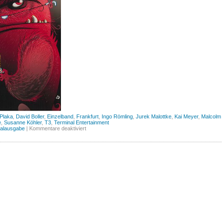
 Plaka
,
David Boller
,
Einzelband
,
Frankfurt
,
Ingo Römling
,
Jurek Malottke
,
Kai Meyer
,
Malcolm
e
,
Susanne Köhler
,
T3
,
Terminal Entertainment
für
nalausgabe
|
Kommentare deaktiviert
25
Jahre
T3
in
Frankfurt