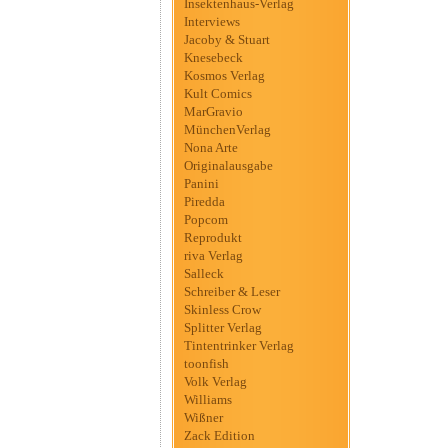
Insektenhaus-Verlag
Interviews
Jacoby & Stuart
Knesebeck
Kosmos Verlag
Kult Comics
MarGravio
MünchenVerlag
Nona Arte
Originalausgabe
Panini
Piredda
Popcom
Reprodukt
riva Verlag
Salleck
Schreiber & Leser
Skinless Crow
Splitter Verlag
Tintentrinker Verlag
toonfish
Volk Verlag
Williams
Wißner
Zack Edition