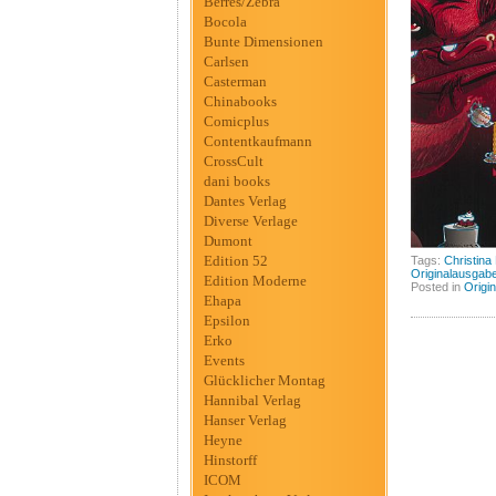
Berres/Zebra
Bocola
Bunte Dimensionen
Carlsen
Casterman
Chinabooks
Comicplus
Contentkaufmann
CrossCult
dani books
Dantes Verlag
Diverse Verlage
Dumont
Edition 52
Tags:
Christina
Originalausgab
Edition Moderne
Posted in
Origi
Ehapa
Epsilon
Erko
Events
Glücklicher Montag
Hannibal Verlag
Hanser Verlag
Heyne
Hinstorff
ICOM