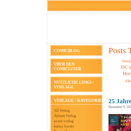
Posts 
COMICBLOG
Absch
ÜBER DEN
DC
D
COMICLESER
Hor
Alb
NÜTZLICHE LINKS /
VERLAGE
25 Jahre
VERLAGE / KATEGORIEN
Dezember 9, 20
All Verlag
Atrium Verlag
avant-verlag
bahoe books