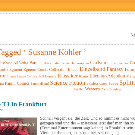
Ne
Tagged ‘ Susanne Köhler ’
Carlsen
Batman
Cr
lussband
All Verlag
Black Label
Christophe Bec
Bunte Dimensionen
Einzelband
Fantasy
Funn
Ehapa
Egmont
Egmont Comic Collection
ouble
ror
Klassiker
Literatur-Adaption
Krimi
Man
Image
Jeff Lemire
Image Comics
Splitt
Science Fiction
Panini Comics
um
Skinless Crow
Sammelband
Spirou
Western
Thriller
Zack
Zombies
 T3 In Frankfurt
20
Schnell vergeht sie, die Zeit. Und so nimmt es nicht w
gezogen sind und der – spätestens jetzt darf man ihn 
(Terminal Entertainment sagt keiner) in Frankfurt sein 
Vierteljahrhundert, ist es nun her, seit die […]