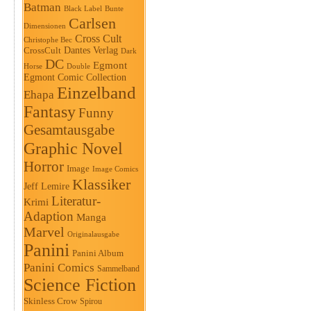
Batman
Black Label
Bunte
Carlsen
Dimensionen
Cross Cult
Christophe Bec
Dantes Verlag
CrossCult
Dark
DC
Egmont
Horse
Double
Egmont Comic Collection
Einzelband
Ehapa
Fantasy
Funny
Gesamtausgabe
Graphic Novel
Horror
Image
Image Comics
Klassiker
Jeff Lemire
Literatur-
Krimi
Adaption
Manga
Marvel
Originalausgabe
Panini
Panini Album
Panini Comics
Sammelband
Science Fiction
Skinless Crow
Spirou