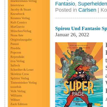
Insektenhaus-Verlag
Fantasio
,
Superhelde
Interviews
Posted in
Carlsen
|
Ko
Jacoby & Stuart
Knesebeck
Kosmos Verlag
Kult Comics
MarGravio
Spirou Und Fantasio Sp
MünchenVerlag
Januar 26, 2022
Nona Arte
Originalausgabe
Panini
Piredda
Popcom
Reprodukt
riva Verlag
Salleck
Schreiber & Leser
Skinless Crow
Splitter Verlag
Tintentrinker Verlag
toonfish
Volk Verlag
Williams
Wißner
Zack Edition