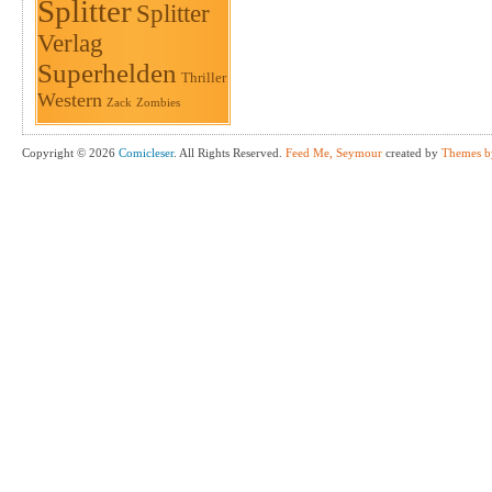
Splitter
Splitter
Verlag
Superhelden
Thriller
Western
Zack
Zombies
Copyright © 2026
Comicleser
. All Rights Reserved.
Feed Me, Seymour
created by
Themes b