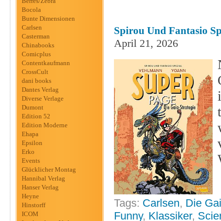
Berres/Zebra
Bocola
Bunte Dimensionen
Carlsen
Spirou Und Fantasio Sp
Casterman
April 21, 2026
Chinabooks
Comicplus
Contentkaufmann
CrossCult
dani books
Dantes Verlag
Diverse Verlage
Dumont
Edition 52
Edition Moderne
Ehapa
Epsilon
Erko
Events
Glücklicher Montag
Hannibal Verlag
Hanser Verlag
Heyne
Tags:
Carlsen
,
Die Gai
Hinstorff
Funny
,
Klassiker
,
Scie
ICOM