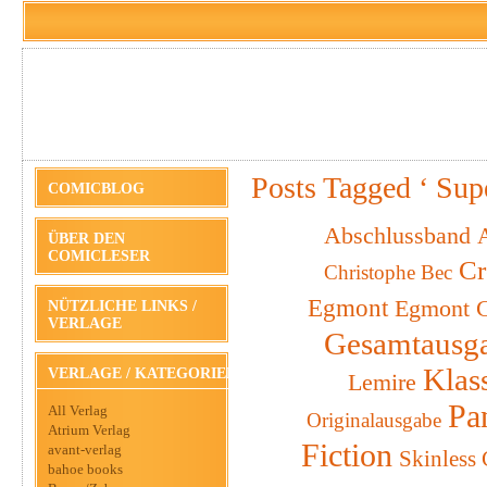
Posts Tagged ‘ Sup
COMICBLOG
Abschlussband
A
ÜBER DEN
COMICLESER
Cr
Christophe Bec
Egmont
Egmont C
NÜTZLICHE LINKS /
VERLAGE
Gesamtausg
Klas
VERLAGE / KATEGORIEN
Lemire
Pa
All Verlag
Originalausgabe
Atrium Verlag
Fiction
avant-verlag
Skinless
bahoe books