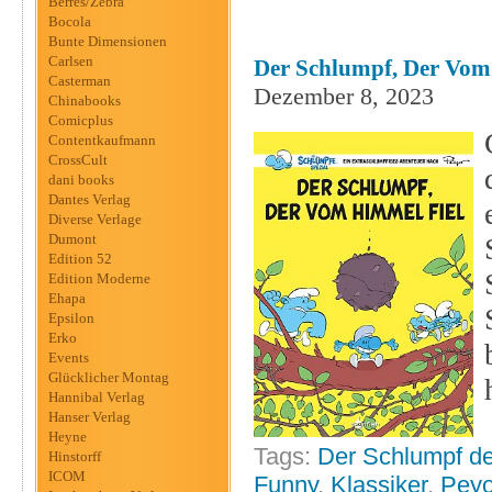
Berres/Zebra
Bocola
Bunte Dimensionen
Carlsen
Der Schlumpf, Der Vom 
Casterman
Dezember 8, 2023
Chinabooks
Comicplus
Contentkaufmann
CrossCult
dani books
Dantes Verlag
Diverse Verlage
Dumont
Edition 52
Edition Moderne
Ehapa
Epsilon
Erko
Events
Glücklicher Montag
Hannibal Verlag
Hanser Verlag
Heyne
Tags:
Der Schlumpf de
Hinstorff
ICOM
Funny
,
Klassiker
,
Pey