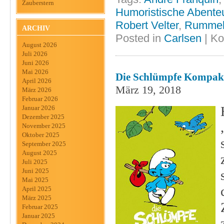
Zauberstern
Humoristische Abente
Robert Velter
,
Rummel
ARCHIV
Posted in
Carlsen
|
Ko
August 2026
Juli 2026
Juni 2026
Mai 2026
Die Schlümpfe Kompakt
April 2026
März 19, 2018
März 2026
Februar 2026
Januar 2026
Dezember 2025
November 2025
Oktober 2025
September 2025
August 2025
Juli 2025
Juni 2025
Mai 2025
April 2025
März 2025
Februar 2025
Januar 2025