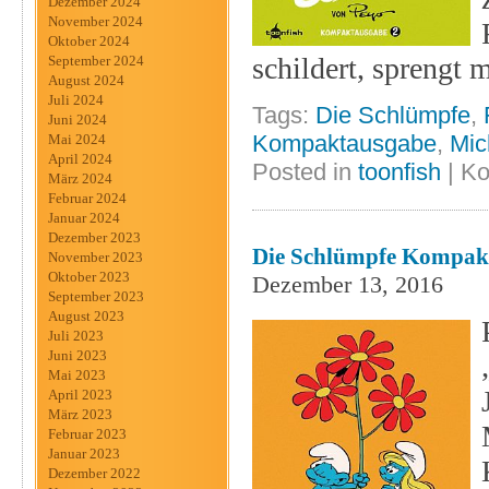
Dezember 2024
November 2024
Oktober 2024
schildert, sprengt 
September 2024
August 2024
Juli 2024
Tags:
Die Schlümpfe
,
Juni 2024
Kompaktausgabe
,
Mic
Mai 2024
April 2024
Posted in
toonfish
|
Ko
März 2024
Februar 2024
Januar 2024
Dezember 2023
Die Schlümpfe Kompakt
November 2023
Oktober 2023
Dezember 13, 2016
September 2023
August 2023
Juli 2023
Juni 2023
Mai 2023
April 2023
März 2023
Februar 2023
Januar 2023
Dezember 2022