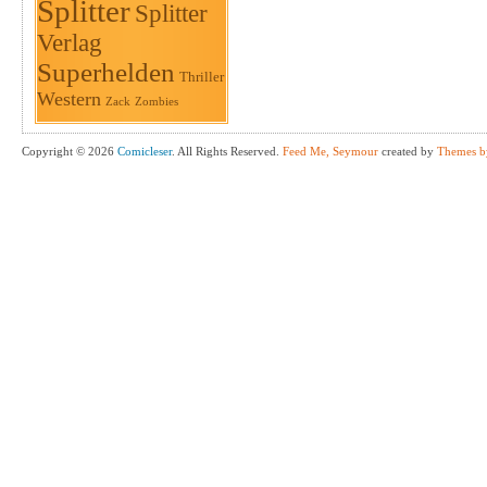
Splitter
Splitter
Verlag
Superhelden
Thriller
Western
Zack
Zombies
Copyright © 2026
Comicleser
. All Rights Reserved.
Feed Me, Seymour
created by
Themes b