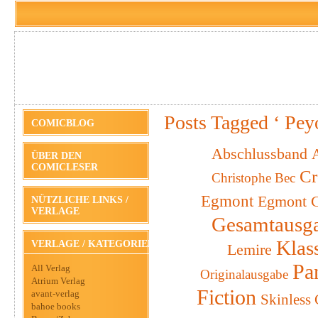
Posts Tagged ‘ Pey
COMICBLOG
Abschlussband
A
ÜBER DEN
COMICLESER
Cr
Christophe Bec
Egmont
Egmont C
NÜTZLICHE LINKS /
VERLAGE
Gesamtausg
Klas
VERLAGE / KATEGORIEN
Lemire
Pa
All Verlag
Originalausgabe
Atrium Verlag
Fiction
avant-verlag
Skinless
bahoe books