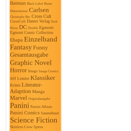
Batman
Black Label
Bunte
Carlsen
Dimensionen
Cross Cult
Christophe Bec
Dantes Verlag
CrossCult
Dark
DC
Egmont
Horse
Double
Egmont Comic Collection
Einzelband
Ehapa
Fantasy
Funny
Gesamtausgabe
Graphic Novel
Horror
Image
Image Comics
Klassiker
Jeff Lemire
Literatur-
Krimi
Adaption
Manga
Marvel
Originalausgabe
Panini
Panini Album
Panini Comics
Sammelband
Science Fiction
Skinless Crow
Spirou