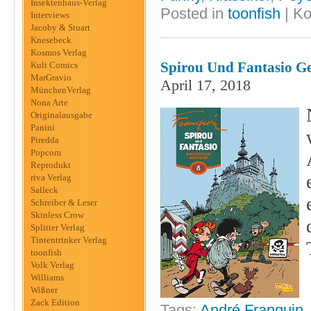
Insektenhaus-Verlag
Posted in
toonfish
|
Ko
Interviews
Jacoby & Stuart
Knesebeck
Kosmos Verlag
Spirou Und Fantasio Ge
Kult Comics
MarGravio
April 17, 2018
MünchenVerlag
Nona Arte
Originalausgabe
Panini
Piredda
Popcom
Reprodukt
riva Verlag
Salleck
Schreiber & Leser
Skinless Crow
Splitter Verlag
Tintentrinker Verlag
toonfish
Volk Verlag
Williams
Wißner
Zack Edition
Tags:
André Franquin