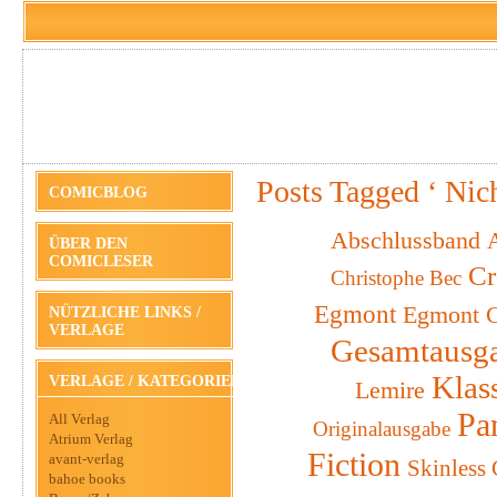
Posts Tagged ‘ Nic
COMICBLOG
Abschlussband
A
ÜBER DEN
COMICLESER
Cr
Christophe Bec
Egmont
Egmont C
NÜTZLICHE LINKS /
VERLAGE
Gesamtausg
Klas
VERLAGE / KATEGORIEN
Lemire
Pa
All Verlag
Originalausgabe
Atrium Verlag
Fiction
avant-verlag
Skinless
bahoe books