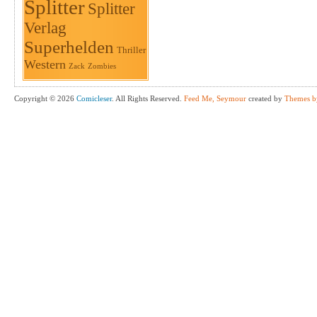
Splitter
Splitter
Verlag
Superhelden
Thriller
Western
Zack
Zombies
Copyright © 2026
Comicleser
. All Rights Reserved.
Feed Me, Seymour
created by
Themes b