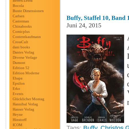
Berres/Zebra
Bocola
Bunte Dimensionen
Carlsen
Buffy, Staffel 10, Band 
Casterman
Juni 24, 2015
Chinabooks
Comicplus
Contentkaufmann
CrossCult
dani books
Dantes Verlag
Diverse Verlage
Dumont
Edition 52
Edition Moderne
Ehapa
Epsilon
Erko
Events
Glücklicher Montag
Hannibal Verlag
Hanser Verlag
Heyne
Hinstorff
ICOM
Tags:
Buffy
,
Christos 