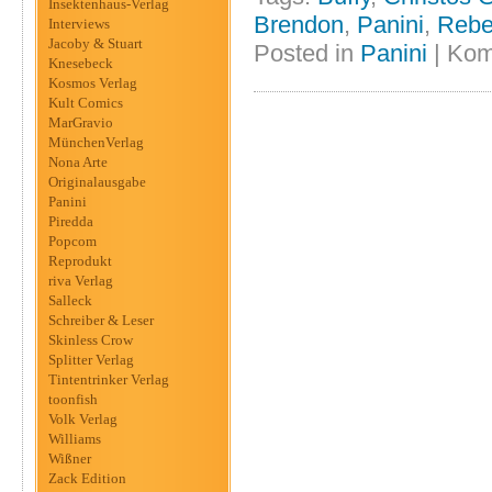
Insektenhaus-Verlag
Brendon
,
Panini
,
Rebe
Interviews
Jacoby & Stuart
Posted in
Panini
|
Kom
Knesebeck
Kosmos Verlag
Kult Comics
MarGravio
MünchenVerlag
Nona Arte
Originalausgabe
Panini
Piredda
Popcom
Reprodukt
riva Verlag
Salleck
Schreiber & Leser
Skinless Crow
Splitter Verlag
Tintentrinker Verlag
toonfish
Volk Verlag
Williams
Wißner
Zack Edition