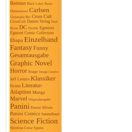
Batman
Black Label
Bunte
Carlsen
Dimensionen
Cross Cult
Christophe Bec
Dantes Verlag
CrossCult
Dark
DC
Egmont
Horse
Double
Egmont Comic Collection
Einzelband
Ehapa
Fantasy
Funny
Gesamtausgabe
Graphic Novel
Horror
Image
Image Comics
Klassiker
Jeff Lemire
Literatur-
Krimi
Adaption
Manga
Marvel
Originalausgabe
Panini
Panini Album
Panini Comics
Sammelband
Science Fiction
Skinless Crow
Spirou