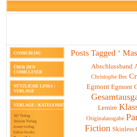
Posts Tagged ‘ Mas
COMICBLOG
Abschlussband
A
ÜBER DEN
COMICLESER
Cr
Christophe Bec
Egmont
Egmont C
NÜTZLICHE LINKS /
VERLAGE
Gesamtausg
Klas
VERLAGE / KATEGORIEN
Lemire
Pa
All Verlag
Originalausgabe
Atrium Verlag
Fiction
avant-verlag
Skinless
bahoe books