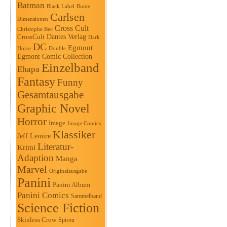
Batman
Black Label
Bunte
Carlsen
Dimensionen
Cross Cult
Christophe Bec
Dantes Verlag
CrossCult
Dark
DC
Egmont
Horse
Double
Egmont Comic Collection
Einzelband
Ehapa
Fantasy
Funny
Gesamtausgabe
Graphic Novel
Horror
Image
Image Comics
Klassiker
Jeff Lemire
Literatur-
Krimi
Adaption
Manga
Marvel
Originalausgabe
Panini
Panini Album
Panini Comics
Sammelband
Science Fiction
Skinless Crow
Spirou