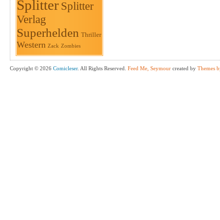
Splitter
Splitter
Verlag
Superhelden
Thriller
Western
Zack
Zombies
Copyright © 2026
Comicleser
. All Rights Reserved.
Feed Me, Seymour
created by
Themes b