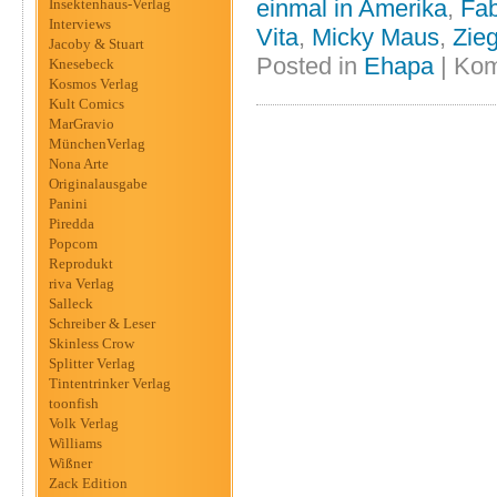
einmal in Amerika
,
Fab
Insektenhaus-Verlag
Interviews
Vita
,
Micky Maus
,
Zieg
Jacoby & Stuart
Posted in
Ehapa
|
Kom
Knesebeck
Kosmos Verlag
Kult Comics
MarGravio
MünchenVerlag
Nona Arte
Originalausgabe
Panini
Piredda
Popcom
Reprodukt
riva Verlag
Salleck
Schreiber & Leser
Skinless Crow
Splitter Verlag
Tintentrinker Verlag
toonfish
Volk Verlag
Williams
Wißner
Zack Edition