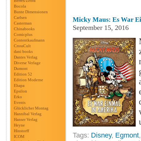
Berres/Zebra
Bocola
Bunte Dimensionen
Carlsen
Micky Maus: Es War E
Casterman
September 15, 2016
Chinabooks
Comicplus
Contentkaufmann
CrossCult
dani books
Dantes Verlag
Diverse Verlage
Dumont
Edition 52
Edition Moderne
Ehapa
Epsilon
Erko
Events
Glücklicher Montag
Hannibal Verlag
Hanser Verlag
Heyne
Hinstorff
Tags:
Disney
,
Egmont
ICOM