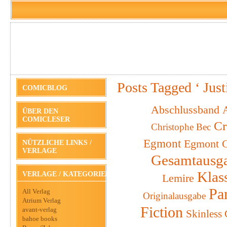
Posts Tagged ‘ Just
COMICBLOG
Abschlussband
A
ÜBER DEN
COMICLESER
Cr
Christophe Bec
Egmont
Egmont C
NÜTZLICHE LINKS /
VERLAGE
Gesamtausg
Klas
VERLAGE / KATEGORIEN
Lemire
Pa
All Verlag
Originalausgabe
Atrium Verlag
Fiction
avant-verlag
Skinless
bahoe books