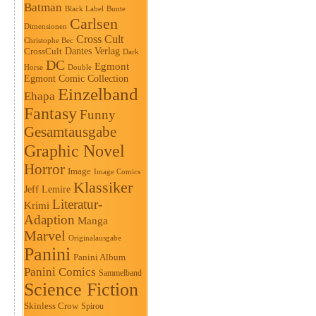
Batman
Black Label
Bunte
Carlsen
Dimensionen
Cross Cult
Christophe Bec
Dantes Verlag
CrossCult
Dark
DC
Egmont
Horse
Double
Egmont Comic Collection
Einzelband
Ehapa
Fantasy
Funny
Gesamtausgabe
Graphic Novel
Horror
Image
Image Comics
Klassiker
Jeff Lemire
Literatur-
Krimi
Adaption
Manga
Marvel
Originalausgabe
Panini
Panini Album
Panini Comics
Sammelband
Science Fiction
Skinless Crow
Spirou