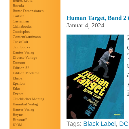
Berres/Zebra
Bocola
Bunte Dimensionen
Carlsen
Human Target, Band 2 
Casterman
Januar 4, 2024
Chinabooks
Comicplus
Contentkaufmann
CrossCult
dani books
Dantes Verlag
Diverse Verlage
Dumont
Edition 52
Edition Moderne
Ehapa
Epsilon
Erko
Events
Glücklicher Montag
Hannibal Verlag
Hanser Verlag
Heyne
Hinstorff
Tags:
Black Label
,
DC
ICOM