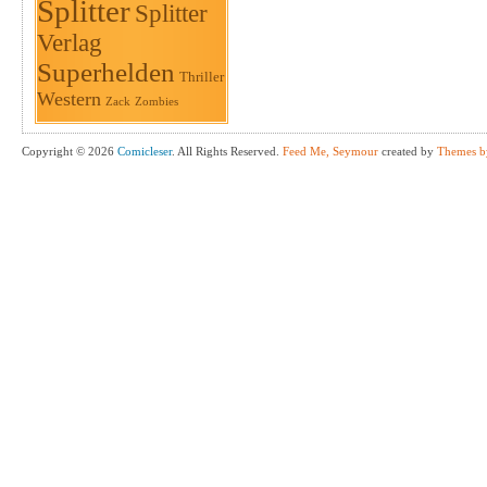
Splitter
Splitter
Verlag
Superhelden
Thriller
Western
Zack
Zombies
Copyright © 2026
Comicleser
. All Rights Reserved.
Feed Me, Seymour
created by
Themes b