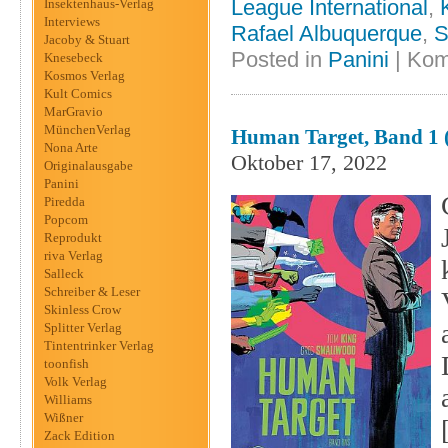
League International
,
Insektenhaus-Verlag
Interviews
Rafael Albuquerque
,
S
Jacoby & Stuart
Posted in
Panini
|
Kom
Knesebeck
Kosmos Verlag
Kult Comics
MarGravio
MünchenVerlag
Human Target, Band 1 
Nona Arte
Oktober 17, 2022
Originalausgabe
Panini
Piredda
Popcom
Reprodukt
riva Verlag
Salleck
Schreiber & Leser
Skinless Crow
Splitter Verlag
Tintentrinker Verlag
toonfish
Volk Verlag
Williams
Wißner
Zack Edition