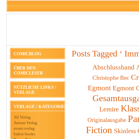
Posts Tagged ‘ Imm
COMICBLOG
Abschlussband
A
ÜBER DEN
COMICLESER
Cr
Christophe Bec
Egmont
Egmont C
NÜTZLICHE LINKS /
VERLAGE
Gesamtausg
Klas
VERLAGE / KATEGORIEN
Lemire
Pa
All Verlag
Originalausgabe
Atrium Verlag
Fiction
avant-verlag
Skinless
bahoe books