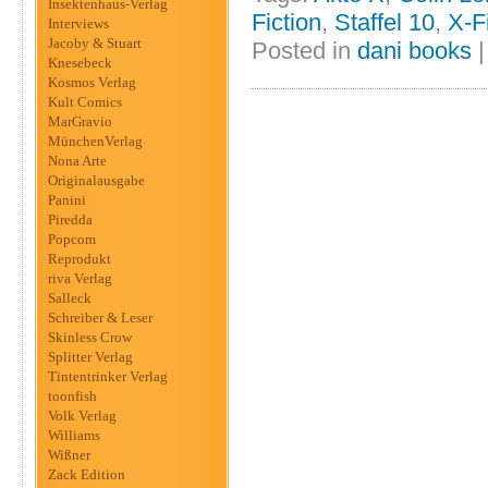
Insektenhaus-Verlag
Fiction
,
Staffel 10
,
X-F
Interviews
Jacoby & Stuart
Posted in
dani books
Knesebeck
Kosmos Verlag
Kult Comics
MarGravio
MünchenVerlag
Nona Arte
Originalausgabe
Panini
Piredda
Popcom
Reprodukt
riva Verlag
Salleck
Schreiber & Leser
Skinless Crow
Splitter Verlag
Tintentrinker Verlag
toonfish
Volk Verlag
Williams
Wißner
Zack Edition