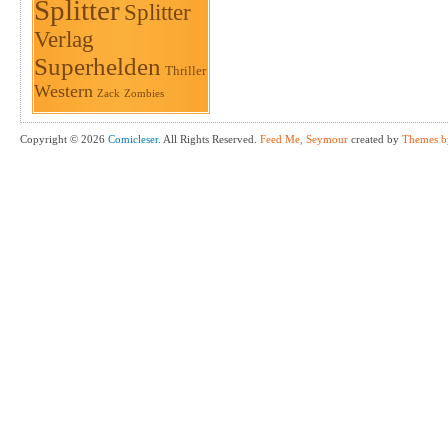
Splitter
Splitter
Verlag
Superhelden
Thriller
Western
Zack
Zombies
Copyright © 2026
Comicleser
. All Rights Reserved.
Feed Me, Seymour
created by
Themes b