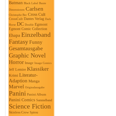
Batman
Black Label
Bunte
Carlsen
Dimensionen
Cross Cult
Christophe Bec
Dantes Verlag
CrossCult
Dark
DC
Egmont
Horse
Double
Egmont Comic Collection
Einzelband
Ehapa
Fantasy
Funny
Gesamtausgabe
Graphic Novel
Horror
Image
Image Comics
Klassiker
Jeff Lemire
Literatur-
Krimi
Adaption
Manga
Marvel
Originalausgabe
Panini
Panini Album
Panini Comics
Sammelband
Science Fiction
Skinless Crow
Spirou