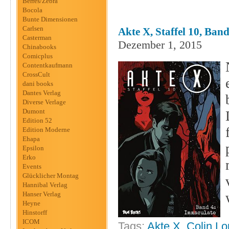
Berres/Zebra
Bocola
Bunte Dimensionen
Carlsen
Akte X, Staffel 10, Ban
Casterman
Dezember 1, 2015
Chinabooks
Comicplus
Contentkaufmann
CrossCult
dani books
Dantes Verlag
Diverse Verlage
Dumont
Edition 52
Edition Moderne
Ehapa
Epsilon
Erko
Events
Glücklicher Montag
Hannibal Verlag
Hanser Verlag
Heyne
Hinstorff
ICOM
Tags:
Akte X
,
Colin Lo