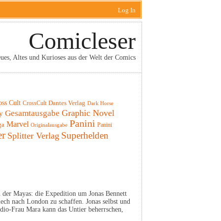
Log In
Comicleser
ues, Altes und Kurioses aus der Welt der Comics
oss Cult
CrossCult
Dantes Verlag
Dark Horse
Graphic Novel
Gesamtausgabe
y
Panini
Marvel
ga
Panini
Originalausgabe
er
Superhelden
Splitter Verlag
 der Mayas: die Expedition um Jonas Bennett
Viech nach London zu schaffen. Jonas selbst und
ndio-Frau Mara kann das Untier beherrschen,