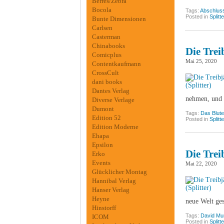
Berres/Zebra
Bocola
Tags:
Abschlus
Posted in
Splitt
Bunte Dimensionen
Carlsen
Casterman
Chinabooks
Die Trei
Comicplus
Mai 25, 2020
Contentkaufmann
CrossCult
dani books
Dantes Verlag
nehmen, und 
Diverse Verlage
Dumont
Tags:
Das Blut
Edition 52
Posted in
Splitt
Edition Moderne
Ehapa
Epsilon
Die Trei
Erko
Events
Mai 22, 2020
Glücklicher Montag
Hannibal Verlag
Hanser Verlag
Heyne
neue Welt ges
Hinstorff
Tags:
David Mu
ICOM
Posted in
Splitt