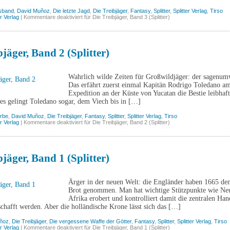
sband
,
David Muñoz
,
Die letzte Jagd
,
Die Treibjäger
,
Fantasy
,
Splitter
,
Splitter Verlag
,
Tirso
er Verlag
|
Kommentare deaktiviert
für Die Treibjäger, Band 3 (Splitter)
bjäger, Band 2 (Splitter)
Wahrlich wilde Zeiten für Großwildjäger: der sagenumw
Das erfährt zuerst einmal Kapitän Rodrigo Toledano am 
Expedition an der Küste von Yucatan die Bestie leibhaft
es gelingt Toledano sogar, dem Viech bis in […]
erbe
,
David Muñoz
,
Die Treibjäger
,
Fantasy
,
Splitter
,
Splitter Verlag
,
Tirso
er Verlag
|
Kommentare deaktiviert
für Die Treibjäger, Band 2 (Splitter)
bjäger, Band 1 (Splitter)
Ärger in der neuen Welt: die Engländer haben 1665 de
Brot genommen. Man hat wichtige Stützpunkte wie Ne
Afrika erobert und kontrolliert damit die zentralen Han
chafft werden. Aber die holländische Krone lässt sich das […]
ñoz
,
Die Treibjäger
,
Die vergessene Waffe der Götter
,
Fantasy
,
Splitter
,
Splitter Verlag
,
Tirso
er Verlag
|
Kommentare deaktiviert
für Die Treibjäger, Band 1 (Splitter)