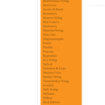
Insektenhaus-Verlag
Interviews
Jacoby & Stuart
Knesebeck
Kosmos Verlag
Kult Comics
MarGravio
MünchenVerlag
Nona Arte
Originalausgabe
Panini
Piredda
Popcom
Reprodukt
riva Verlag
Salleck
Schreiber & Leser
Skinless Crow
Splitter Verlag
Tintentrinker Verlag
toonfish
Volk Verlag
Williams
Wißner
Zack Edition