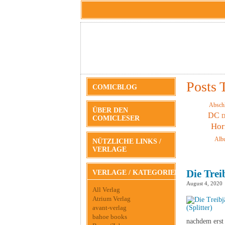
Posts 
COMICBLOG
Absch
ÜBER DEN
DC
D
COMICLESER
Hor
Alb
NÜTZLICHE LINKS /
VERLAGE
Die Trei
VERLAGE / KATEGORIEN
August 4, 2020
All Verlag
Atrium Verlag
avant-verlag
bahoe books
nachdem erst