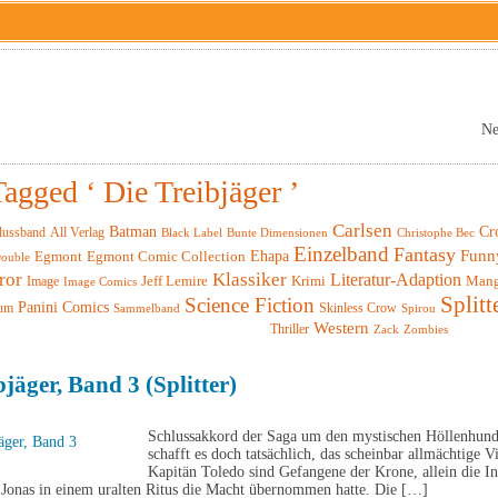
Ne
Tagged ‘ Die Treibjäger ’
Carlsen
Batman
Cr
lussband
All Verlag
Black Label
Christophe Bec
Bunte Dimensionen
Einzelband
Fantasy
Funn
Ehapa
Egmont
Egmont Comic Collection
ouble
ror
Klassiker
Literatur-Adaption
Krimi
Man
Image
Jeff Lemire
Image Comics
Splitt
Science Fiction
Panini Comics
um
Skinless Crow
Sammelband
Spirou
Western
Thriller
Zack
Zombies
bjäger, Band 3 (Splitter)
Schlussakkord der Saga um den mystischen Höllenhund
schafft es doch tatsächlich, das scheinbar allmächtige 
Kapitän Toledo sind Gefangene der Krone, allein die I
 Jonas in einem uralten Ritus die Macht übernommen hatte. Die […]