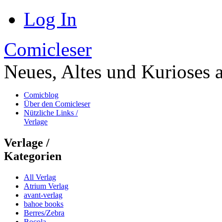
Log In
Comicleser
Neues, Altes und Kurioses 
Comicblog
Über den Comicleser
Nützliche Links /
Verlage
Verlage /
Kategorien
All Verlag
Atrium Verlag
avant-verlag
bahoe books
Berres/Zebra
Bocola