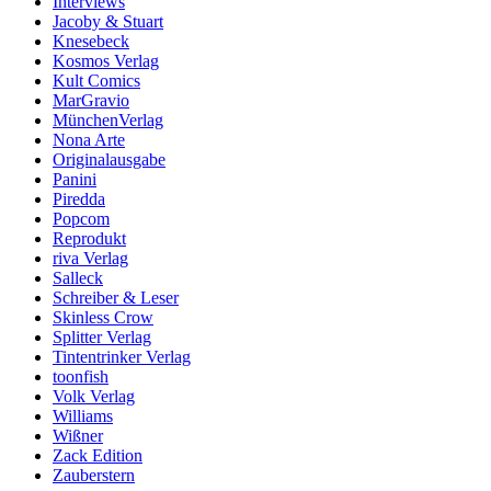
Interviews
Jacoby & Stuart
Knesebeck
Kosmos Verlag
Kult Comics
MarGravio
MünchenVerlag
Nona Arte
Originalausgabe
Panini
Piredda
Popcom
Reprodukt
riva Verlag
Salleck
Schreiber & Leser
Skinless Crow
Splitter Verlag
Tintentrinker Verlag
toonfish
Volk Verlag
Williams
Wißner
Zack Edition
Zauberstern