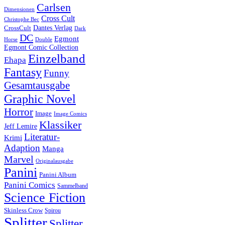
Carlsen
Dimensionen
Cross Cult
Christophe Bec
Dantes Verlag
CrossCult
Dark
DC
Egmont
Horse
Double
Egmont Comic Collection
Einzelband
Ehapa
Fantasy
Funny
Gesamtausgabe
Graphic Novel
Horror
Image
Image Comics
Klassiker
Jeff Lemire
Literatur-
Krimi
Adaption
Manga
Marvel
Originalausgabe
Panini
Panini Album
Panini Comics
Sammelband
Science Fiction
Skinless Crow
Spirou
Splitter
Splitter