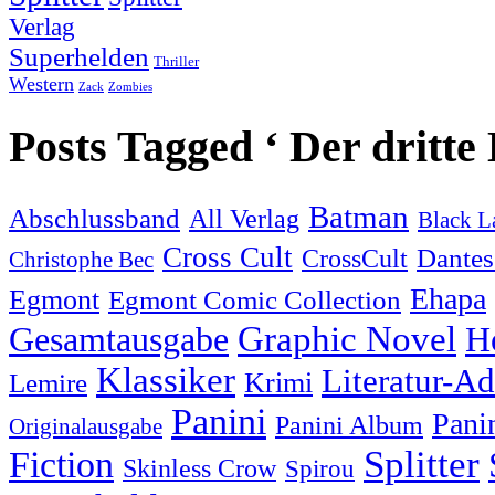
Verlag
Superhelden
Thriller
Western
Zack
Zombies
Posts Tagged ‘ Der dritte 
Batman
Abschlussband
All Verlag
Black L
Cross Cult
Dantes
CrossCult
Christophe Bec
Ehapa
Egmont
Egmont Comic Collection
Graphic Novel
Gesamtausgabe
H
Klassiker
Literatur-A
Krimi
Lemire
Panini
Pani
Panini Album
Originalausgabe
Splitter
Fiction
Skinless Crow
Spirou