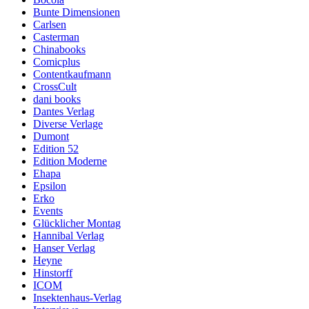
Bunte Dimensionen
Carlsen
Casterman
Chinabooks
Comicplus
Contentkaufmann
CrossCult
dani books
Dantes Verlag
Diverse Verlage
Dumont
Edition 52
Edition Moderne
Ehapa
Epsilon
Erko
Events
Glücklicher Montag
Hannibal Verlag
Hanser Verlag
Heyne
Hinstorff
ICOM
Insektenhaus-Verlag