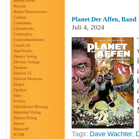
Berres/Zebra
Bocola
Bunte Dimensionen
Carlsen
Planet Der Affen, Band 
Casterman
Juli 4, 2024
Chinabooks
Comicplus
Contentkaufmann
CrossCult
dani books
Dantes Verlag
Diverse Verlage
Dumont
Edition 52
Edition Moderne
Ehapa
Epsilon
Erko
Events
Glücklicher Montag
Hannibal Verlag
Hanser Verlag
Heyne
Hinstorff
Tags:
Dave Wachter
,
D
ICOM