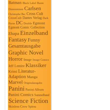
Batman
Black Label
Bunte
Carlsen
Dimensionen
Cross Cult
Christophe Bec
Dantes Verlag
CrossCult
Dark
DC
Egmont
Horse
Double
Egmont Comic Collection
Einzelband
Ehapa
Fantasy
Funny
Gesamtausgabe
Graphic Novel
Horror
Image
Image Comics
Klassiker
Jeff Lemire
Literatur-
Krimi
Adaption
Manga
Marvel
Originalausgabe
Panini
Panini Album
Panini Comics
Sammelband
Science Fiction
Skinless Crow
Spirou