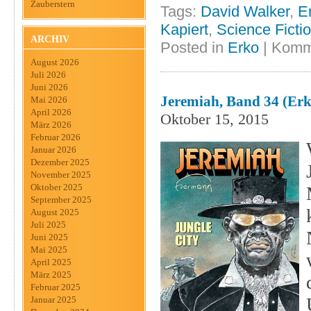
Zauberstern
Tags:
David Walker
,
E
Kapiert
,
Science Ficti
ARCHIV
Posted in
Erko
|
Komme
August 2026
Juli 2026
Juni 2026
Jeremiah, Band 34 (Erk
Mai 2026
April 2026
Oktober 15, 2015
März 2026
Februar 2026
Januar 2026
Dezember 2025
November 2025
Oktober 2025
September 2025
August 2025
Juli 2025
Juni 2025
Mai 2025
April 2025
März 2025
Februar 2025
Januar 2025