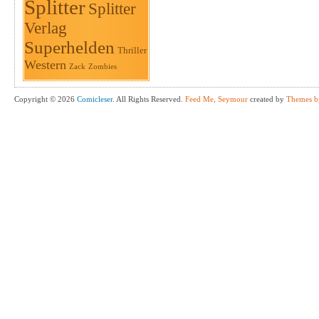
Splitter
Splitter
Verlag
Superhelden
Thriller
Western
Zack
Zombies
Copyright © 2026
Comicleser
. All Rights Reserved.
Feed Me, Seymour
created by
Themes b