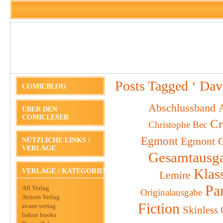
Posts Tagged ‘ Dav
COMICBLOG
Abschlussband
A
ÜBER DEN
COMICLESER
Cr
Christophe Bec
Egmont
Egmont C
NÜTZLICHE LINKS /
VERLAGE
Gesamtausg
Klas
VERLAGE / KATEGORIEN
Lemire
Pa
All Verlag
Originalausgabe
Atrium Verlag
Fiction
avant-verlag
Skinless
bahoe books