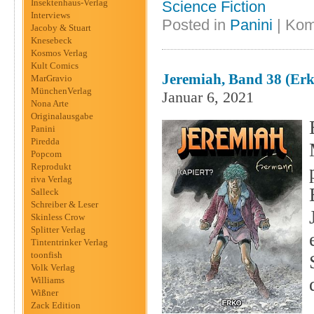
Insektenhaus-Verlag
Science Fiction
Interviews
Posted in
Panini
|
Kom
Jacoby & Stuart
Knesebeck
Kosmos Verlag
Kult Comics
Jeremiah, Band 38 (Erk
MarGravio
MünchenVerlag
Januar 6, 2021
Nona Arte
Originalausgabe
Panini
Piredda
Popcom
Reprodukt
riva Verlag
Salleck
Schreiber & Leser
Skinless Crow
Splitter Verlag
Tintentrinker Verlag
toonfish
Volk Verlag
Williams
Wißner
Zack Edition