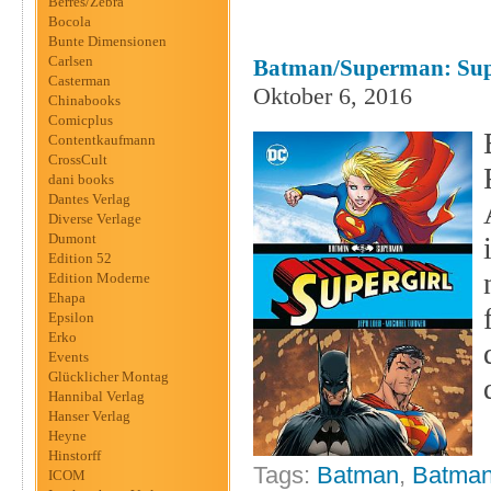
Berres/Zebra
Bocola
Bunte Dimensionen
Carlsen
Batman/Superman: Supe
Casterman
Oktober 6, 2016
Chinabooks
Comicplus
Contentkaufmann
CrossCult
dani books
Dantes Verlag
Diverse Verlage
Dumont
Edition 52
Edition Moderne
Ehapa
Epsilon
Erko
Events
Glücklicher Montag
Hannibal Verlag
Hanser Verlag
Heyne
Hinstorff
Tags:
Batman
,
Batma
ICOM