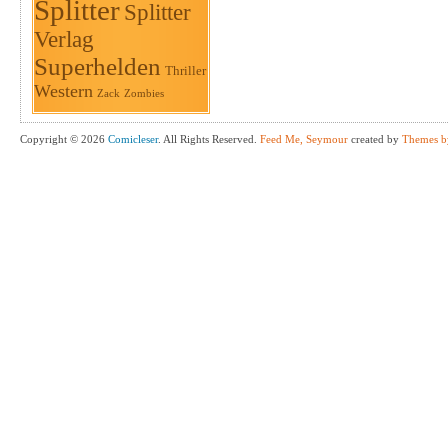
Splitter
Splitter
Verlag
Superhelden
Thriller
Western
Zack
Zombies
Copyright © 2026
Comicleser
. All Rights Reserved.
Feed Me, Seymour
created by
Themes b