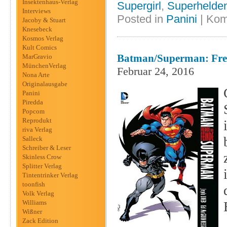
Insektenhaus-Verlag
Supergirl
,
Superhelde
Interviews
Posted in
Panini
|
Kom
Jacoby & Stuart
Knesebeck
Kosmos Verlag
Kult Comics
Batman/Superman: Freu
MarGravio
MünchenVerlag
Februar 24, 2016
Nona Arte
Originalausgabe
Panini
Piredda
Popcom
Reprodukt
riva Verlag
Salleck
Schreiber & Leser
Skinless Crow
Splitter Verlag
Tintentrinker Verlag
toonfish
Volk Verlag
Williams
Wißner
Zack Edition