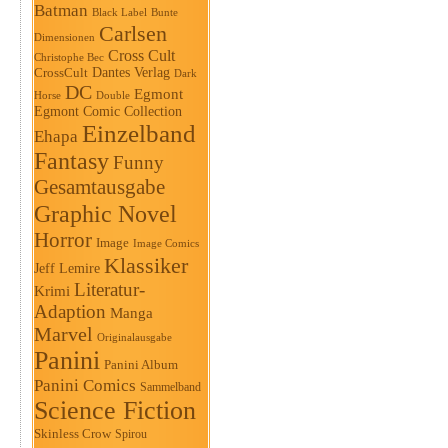
Batman
Black Label
Bunte
Carlsen
Dimensionen
Cross Cult
Christophe Bec
Dantes Verlag
CrossCult
Dark
DC
Egmont
Horse
Double
Egmont Comic Collection
Einzelband
Ehapa
Fantasy
Funny
Gesamtausgabe
Graphic Novel
Horror
Image
Image Comics
Klassiker
Jeff Lemire
Literatur-
Krimi
Adaption
Manga
Marvel
Originalausgabe
Panini
Panini Album
Panini Comics
Sammelband
Science Fiction
Skinless Crow
Spirou