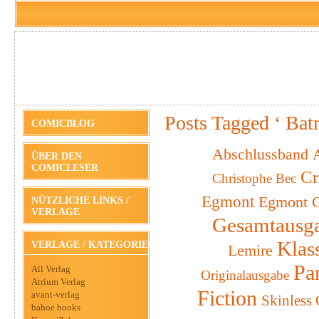
Posts Tagged ‘ Ba
COMICBLOG
Abschlussband
A
ÜBER DEN
COMICLESER
Cr
Christophe Bec
Egmont
Egmont C
NÜTZLICHE LINKS /
VERLAGE
Gesamtausg
Klas
VERLAGE / KATEGORIEN
Lemire
Pa
All Verlag
Originalausgabe
Atrium Verlag
Fiction
avant-verlag
Skinless
bahoe books