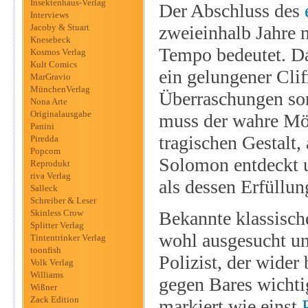
Insektenhaus-Verlag
Der Abschluss des
Interviews
Jacoby & Stuart
zweieinhalb Jahre n
Knesebeck
Tempo bedeutet. Da
Kosmos Verlag
Kult Comics
ein gelungener Cli
MarGravio
MünchenVerlag
Überraschungen sor
Nona Arte
Originalausgabe
muss der wahre Mör
Panini
tragischen Gestalt
Piredda
Popcom
Solomon entdeckt 
Reprodukt
riva Verlag
als dessen Erfüllun
Salleck
Schreiber & Leser
Skinless Crow
Bekannte klassisch
Splitter Verlag
wohl ausgesucht und
Tintentrinker Verlag
toonfish
Polizist, der wider
Volk Verlag
Williams
gegen Bares wichti
Wißner
Zack Edition
markiert wie einst