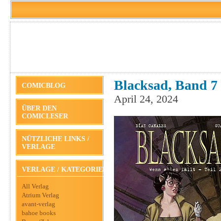
Blacksad, Band 7 
COMICBLOG
April 24, 2024
ÜBER DEN
COMICLESER
NÜTZLICHE LINKS /
VERLAGE
VERLAGE / KATEGORIEN
All Verlag
Atrium Verlag
avant-verlag
bahoe books