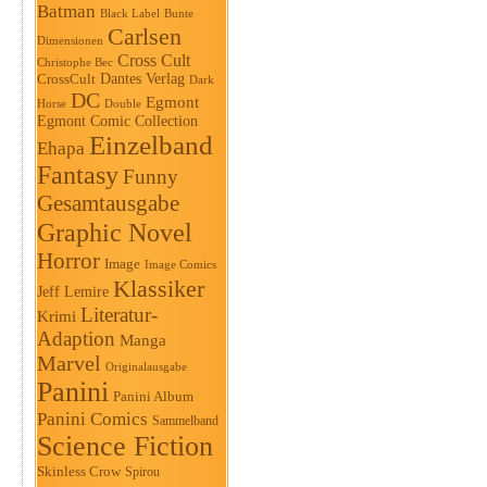
Batman
Black Label
Bunte
Carlsen
Dimensionen
Cross Cult
Christophe Bec
Dantes Verlag
CrossCult
Dark
DC
Egmont
Horse
Double
Egmont Comic Collection
Einzelband
Ehapa
Fantasy
Funny
Gesamtausgabe
Graphic Novel
Horror
Image
Image Comics
Klassiker
Jeff Lemire
Literatur-
Krimi
Adaption
Manga
Marvel
Originalausgabe
Panini
Panini Album
Panini Comics
Sammelband
Science Fiction
Skinless Crow
Spirou