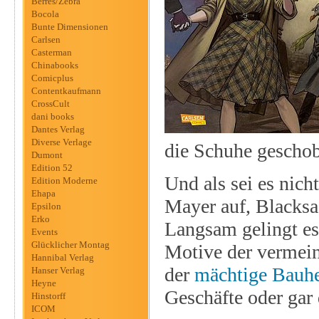
Berres/Zebra
Bocola
Bunte Dimensionen
Carlsen
Casterman
Chinabooks
Comicplus
Contentkaufmann
CrossCult
dani books
Dantes Verlag
Diverse Verlage
die Schuhe gescho
Dumont
Edition 52
Und als sei es nic
Edition Moderne
Ehapa
Mayer auf, Blacksa
Epsilon
Erko
Langsam gelingt e
Events
Glücklicher Montag
Motive der vermeint
Hannibal Verlag
der
mächtige Bauhe
Hanser Verlag
Heyne
Geschäfte oder gar
Hinstorff
ICOM