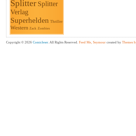
Splitter
Splitter
Verlag
Superhelden
Thriller
Western
Zack
Zombies
Copyright © 2026
Comicleser
. All Rights Reserved.
Feed Me, Seymour
created by
Themes b