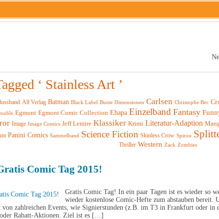
Ne
agged ‘ Stainless Art ’
Carlsen
Batman
Cr
lussband
All Verlag
Black Label
Christophe Bec
Bunte Dimensionen
Einzelband
Fantasy
Funn
Ehapa
Egmont
Egmont Comic Collection
ouble
ror
Klassiker
Literatur-Adaption
Krimi
Man
Image
Jeff Lemire
Image Comics
Splitt
Science Fiction
Panini Comics
um
Skinless Crow
Sammelband
Spirou
Western
Thriller
Zack
Zombies
Gratis Comic Tag 2015!
Gratis Comic Tag! In ein paar Tagen ist es wieder so 
wieder kostenlose Comic-Hefte zum abstauben bereit. 
t von zahlreichen Events, wie Signierstunden (z.B. im T3 in Frankfurt oder i
der Rabatt-Aktionen. Ziel ist es […]