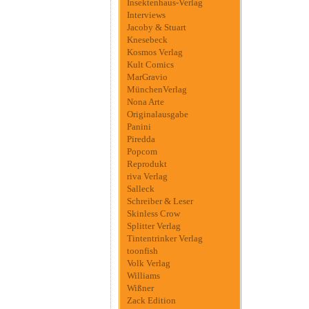
Insektenhaus-Verlag
Interviews
Jacoby & Stuart
Knesebeck
Kosmos Verlag
Kult Comics
MarGravio
MünchenVerlag
Nona Arte
Originalausgabe
Panini
Piredda
Popcom
Reprodukt
riva Verlag
Salleck
Schreiber & Leser
Skinless Crow
Splitter Verlag
Tintentrinker Verlag
toonfish
Volk Verlag
Williams
Wißner
Zack Edition