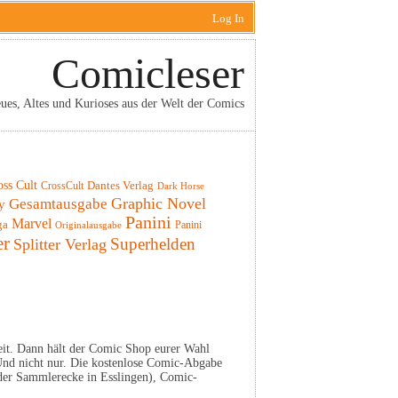
Log In
Comicleser
ues, Altes und Kurioses aus der Welt der Comics
oss Cult
CrossCult
Dantes Verlag
Dark Horse
Graphic Novel
Gesamtausgabe
y
Panini
Marvel
ga
Panini
Originalausgabe
er
Superhelden
Splitter Verlag
weit. Dann hält der Comic Shop eurer Wahl
Und nicht nur. Die kostenlose Comic-Abgabe
n der Sammlerecke in Esslingen), Comic-