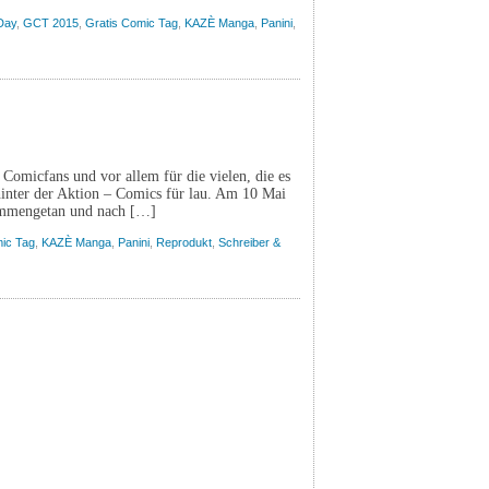
Day
,
GCT 2015
,
Gratis Comic Tag
,
KAZÈ Manga
,
Panini
,
Comicfans und vor allem für die vielen, die es
hinter der Aktion – Comics für lau. Am 10 Mai
sammengetan und nach […]
mic Tag
,
KAZÈ Manga
,
Panini
,
Reprodukt
,
Schreiber &