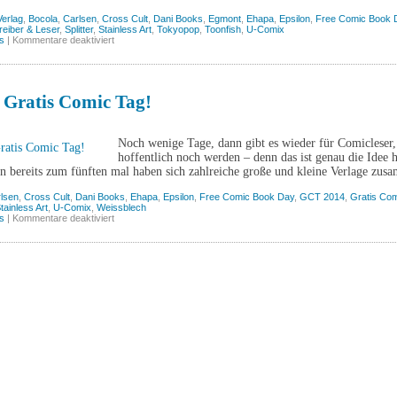
Verlag
,
Bocola
,
Carlsen
,
Cross Cult
,
Dani Books
,
Egmont
,
Ehapa
,
Epsilon
,
Free Comic Book 
reiber & Leser
,
Splitter
,
Stainless Art
,
Tokyopop
,
Toonfish
,
U-Comix
für
s
|
Kommentare deaktiviert
9.
Mai:
Gratis
Comic
Tag
 Gratis Comic Tag!
2015!
Noch wenige Tage, dann gibt es wieder für Comicleser, 
hoffentlich noch werden – denn das ist genau die Idee 
n bereits zum fünften mal haben sich zahlreiche große und kleine Verlage zu
lsen
,
Cross Cult
,
Dani Books
,
Ehapa
,
Epsilon
,
Free Comic Book Day
,
GCT 2014
,
Gratis Co
tainless Art
,
U-Comix
,
Weissblech
für
s
|
Kommentare deaktiviert
10.
Mai:
Gratis
Comic
Tag!