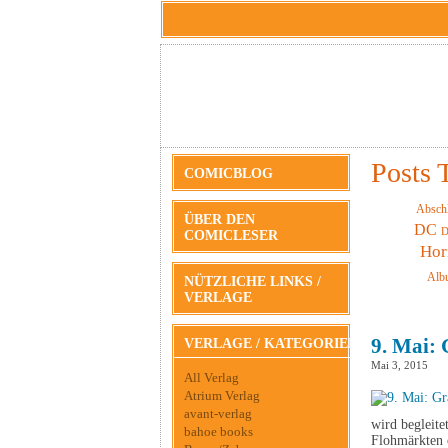
Posts T
COMICBLOG
Absch
ÜBER DEN
DC
D
COMICLESER
Hor
Alb
NÜTZLICHE LINKS /
VERLAGE
9. Mai: 
VERLAGE / KATEGORIEN
Mai 3, 2015
All Verlag
Atrium Verlag
avant-verlag
wird begleite
bahoe books
Flohmärkten o