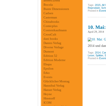
Berres/Zebra
Bocola
Tags:
2015
,
All 
Reprodukt
,
Sch
Bunte Dimensionen
Posted in
Event
Carlsen
Casterman
Chinabooks
Comicplus
10. Mai:
Contentkaufmann
April 29, 2014
CrossCult
dani books
Dantes Verlag
2014 und dan
Diverse Verlage
Dumont
Tags:
2014
,
Car
Edition 52
Leser
,
Splitter
,
S
Posted in
Event
Edition Moderne
Ehapa
Epsilon
Erko
Events
Glücklicher Montag
Hannibal Verlag
Hanser Verlag
Heyne
Hinstorff
ICOM