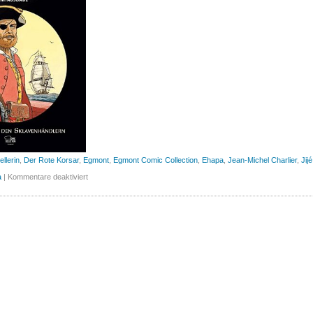
ellerin
,
Der Rote Korsar
,
Egmont
,
Egmont Comic Collection
,
Ehapa
,
Jean-Michel Charlier
,
Jijé
für
a
|
Kommentare deaktiviert
Der
Rote
Korsar,
Band
7
(Egmont)