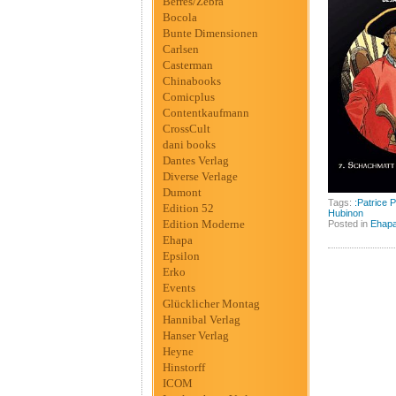
Berres/Zebra
Bocola
Bunte Dimensionen
Carlsen
Casterman
Chinabooks
Comicplus
Contentkaufmann
CrossCult
dani books
Dantes Verlag
Diverse Verlage
Dumont
Tags:
:Patrice P
Edition 52
Hubinon
Edition Moderne
Posted in
Ehap
Ehapa
Epsilon
Erko
Events
Glücklicher Montag
Hannibal Verlag
Hanser Verlag
Heyne
Hinstorff
ICOM