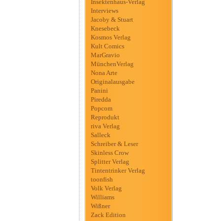
Insektenhaus-Verlag
Interviews
Jacoby & Stuart
Knesebeck
Kosmos Verlag
Kult Comics
MarGravio
MünchenVerlag
Nona Arte
Originalausgabe
Panini
Piredda
Popcom
Reprodukt
riva Verlag
Salleck
Schreiber & Leser
Skinless Crow
Splitter Verlag
Tintentrinker Verlag
toonfish
Volk Verlag
Williams
Wißner
Zack Edition