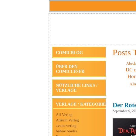
Posts 
COMICBLOG
Absch
ÜBER DEN
DC
D
COMICLESER
Hor
Alb
NÜTZLICHE LINKS /
VERLAGE
Der Rot
VERLAGE / KATEGORIEN
September 9, 2
All Verlag
Atrium Verlag
avant-verlag
bahoe books