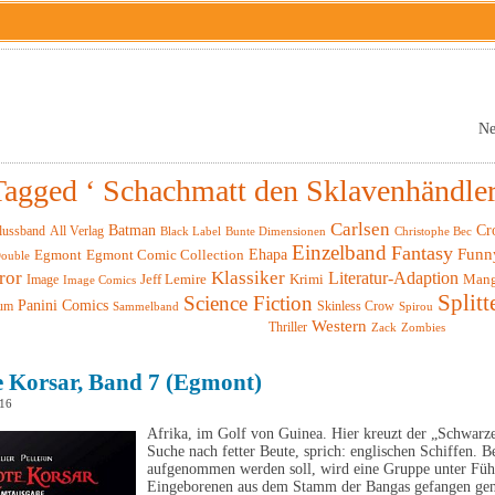
Ne
Tagged ‘ Schachmatt den Sklavenhändler
Carlsen
Batman
Cr
lussband
All Verlag
Black Label
Christophe Bec
Bunte Dimensionen
Einzelband
Fantasy
Funn
Ehapa
Egmont
Egmont Comic Collection
ouble
ror
Klassiker
Literatur-Adaption
Krimi
Man
Image
Jeff Lemire
Image Comics
Splitt
Science Fiction
Panini Comics
um
Skinless Crow
Sammelband
Spirou
Western
Thriller
Zack
Zombies
e Korsar, Band 7 (Egmont)
016
Afrika, im Golf von Guinea. Hier kreuzt der „Schwarze
Suche nach fetter Beute, sprich: englischen Schiffen. 
aufgenommen werden soll, wird eine Gruppe unter Füh
Eingeborenen aus dem Stamm der Bangas gefangen ge