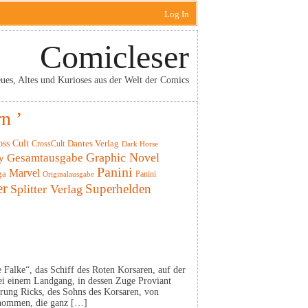
Log In
Comicleser
ues, Altes und Kurioses aus der Welt der Comics
n ’
oss Cult
CrossCult
Dantes Verlag
Dark Horse
Graphic Novel
Gesamtausgabe
y
Panini
Marvel
ga
Panini
Originalausgabe
er
Superhelden
Splitter Verlag
 Falke“, das Schiff des Roten Korsaren, auf der
Bei einem Landgang, in dessen Zuge Proviant
rung Ricks, des Sohns des Korsaren, von
nommen, die ganz […]