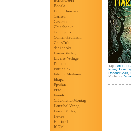
Berres/Zebra
Bocola
Bunte Dimensionen
Carlsen
Casterman
Chinabooks
Comicplus
Contentkaufmann
CrossCult
dani books
Dantes Verlag
Diverse Verlage
Dumont
Tags:
André Fr
Edition 52
Funny
,
Hommage
Renaud Collin
,
Edition Moderne
Posted in
Carls
Ehapa
Epsilon
Erko
Events
Glücklicher Montag
Hannibal Verlag
Hanser Verlag
Heyne
Hinstorff
ICOM