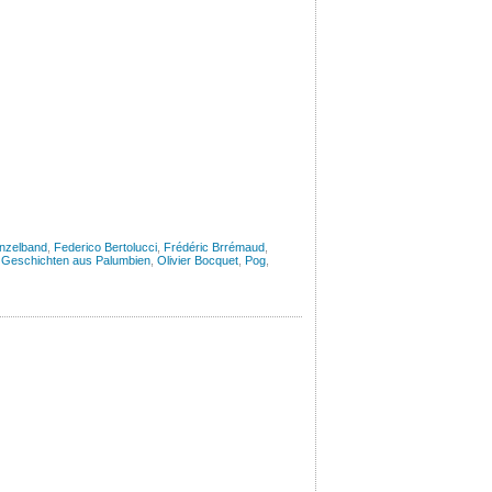
inzelband
,
Federico Bertolucci
,
Frédéric Brrémaud
,
Geschichten aus Palumbien
,
Olivier Bocquet
,
Pog
,