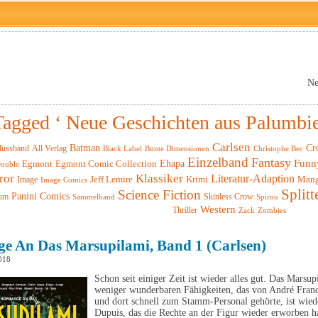
Ne
Tagged ‘ Neue Geschichten aus Palumbie
Carlsen
Batman
Cr
lussband
All Verlag
Black Label
Christophe Bec
Bunte Dimensionen
Einzelband
Fantasy
Funn
Ehapa
Egmont
Egmont Comic Collection
ouble
ror
Klassiker
Literatur-Adaption
Krimi
Man
Image
Jeff Lemire
Image Comics
Splitt
Science Fiction
Panini Comics
um
Skinless Crow
Sammelband
Spirou
Western
Thriller
Zack
Zombies
 An Das Marsupilami, Band 1 (Carlsen)
018
Schon seit einiger Zeit ist wieder alles gut. Das Marsu
weniger wunderbaren Fähigkeiten, das von André Franq
und dort schnell zum Stamm-Personal gehörte, ist wied
Dupuis, das die Rechte an der Figur wieder erworben 