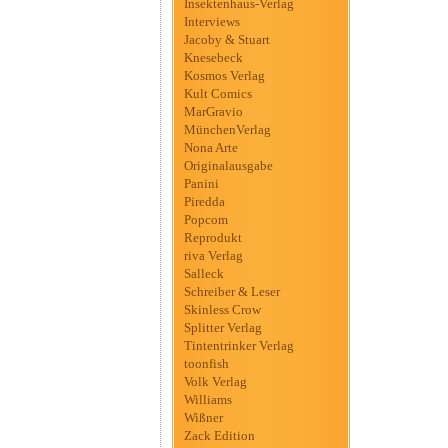
Insektenhaus-Verlag
Interviews
Jacoby & Stuart
Knesebeck
Kosmos Verlag
Kult Comics
MarGravio
MünchenVerlag
Nona Arte
Originalausgabe
Panini
Piredda
Popcom
Reprodukt
riva Verlag
Salleck
Schreiber & Leser
Skinless Crow
Splitter Verlag
Tintentrinker Verlag
toonfish
Volk Verlag
Williams
Wißner
Zack Edition