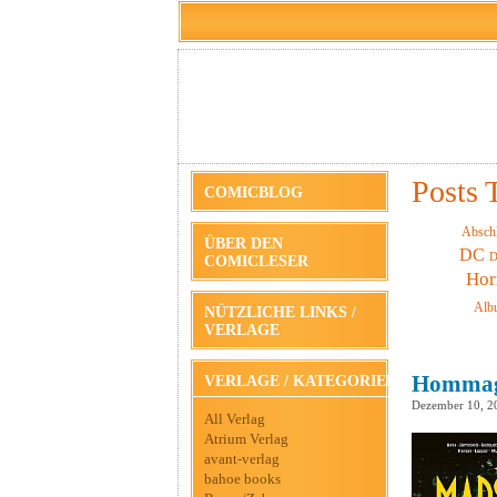
Posts 
COMICBLOG
Absch
ÜBER DEN
DC
D
COMICLESER
Hor
Alb
NÜTZLICHE LINKS /
VERLAGE
Hommage
VERLAGE / KATEGORIEN
Dezember 10, 2
All Verlag
Atrium Verlag
avant-verlag
bahoe books