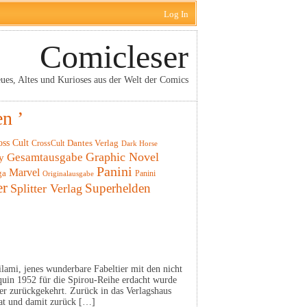
Log In
Comicleser
ues, Altes und Kurioses aus der Welt der Comics
n ’
oss Cult
CrossCult
Dantes Verlag
Dark Horse
Graphic Novel
Gesamtausgabe
y
Panini
Marvel
ga
Panini
Originalausgabe
er
Superhelden
Splitter Verlag
pilami, jenes wunderbare Fabeltier mit den nicht
uin 1952 für die Spirou-Reihe erdacht wurde
er zurückgekehrt. Zurück in das Verlagshaus
hat und damit zurück […]