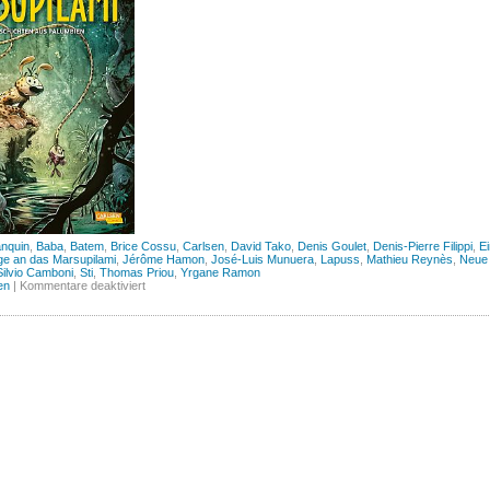
anquin
,
Baba
,
Batem
,
Brice Cossu
,
Carlsen
,
David Tako
,
Denis Goulet
,
Denis-Pierre Filippi
,
E
 an das Marsupilami
,
Jérôme Hamon
,
José-Luis Munuera
,
Lapuss
,
Mathieu Reynès
,
Neue 
Silvio Camboni
,
Sti
,
Thomas Priou
,
Yrgane Ramon
für
en
|
Kommentare deaktiviert
Hommage
an
das
Marsupilami,
Band
1
(Carlsen)