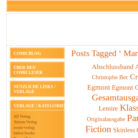
Posts Tagged ‘ Mar
COMICBLOG
Abschlussband
A
ÜBER DEN
COMICLESER
Cr
Christophe Bec
Egmont
Egmont C
NÜTZLICHE LINKS /
VERLAGE
Gesamtausg
Klas
VERLAGE / KATEGORIEN
Lemire
Pa
All Verlag
Originalausgabe
Atrium Verlag
Fiction
avant-verlag
Skinless
bahoe books