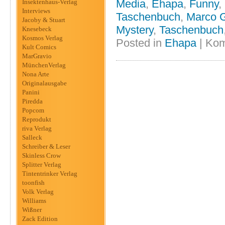
Media
,
Ehapa
,
Funny
,
Insektenhaus-Verlag
Interviews
Taschenbuch
,
Marco G
Jacoby & Stuart
Mystery
,
Taschenbuch
Knesebeck
Kosmos Verlag
Posted in
Ehapa
|
Kom
Kult Comics
MarGravio
MünchenVerlag
Nona Arte
Originalausgabe
Panini
Piredda
Popcom
Reprodukt
riva Verlag
Salleck
Schreiber & Leser
Skinless Crow
Splitter Verlag
Tintentrinker Verlag
toonfish
Volk Verlag
Williams
Wißner
Zack Edition