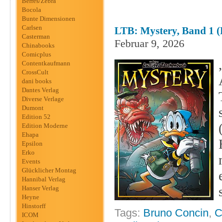
Berres/Zebra
Bocola
Bunte Dimensionen
Carlsen
LTB: Mystery, Band 1 
Casterman
Februar 9, 2026
Chinabooks
Comicplus
Contentkaufmann
CrossCult
dani books
Dantes Verlag
Diverse Verlage
Dumont
Edition 52
Edition Moderne
Ehapa
Epsilon
Erko
Events
Glücklicher Montag
Hannibal Verlag
Hanser Verlag
Heyne
Hinstorff
Tags:
Bruno Concin
,
C
ICOM