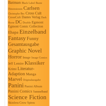
Batman
Black Label
Bunte
Carlsen
Dimensionen
Cross Cult
Christophe Bec
Dantes Verlag
CrossCult
Dark
DC
Egmont
Horse
Double
Egmont Comic Collection
Einzelband
Ehapa
Fantasy
Funny
Gesamtausgabe
Graphic Novel
Horror
Image
Image Comics
Klassiker
Jeff Lemire
Literatur-
Krimi
Adaption
Manga
Marvel
Originalausgabe
Panini
Panini Album
Panini Comics
Sammelband
Science Fiction
Skinless Crow
Spirou