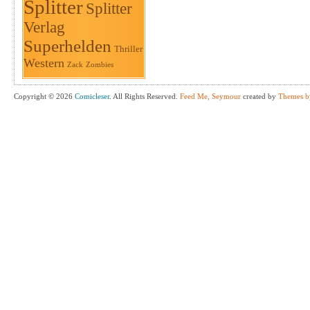
Splitter
Splitter
Verlag
Superhelden
Thriller
Western
Zack
Zombies
Copyright © 2026
Comicleser
. All Rights Reserved.
Feed Me, Seymour
created by
Themes b