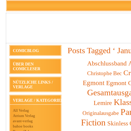
Posts Tagged ‘ Jan
COMICBLOG
Abschlussband
A
ÜBER DEN
COMICLESER
Cr
Christophe Bec
Egmont
Egmont C
NÜTZLICHE LINKS /
VERLAGE
Gesamtausg
Klas
VERLAGE / KATEGORIEN
Lemire
Pa
All Verlag
Originalausgabe
Atrium Verlag
Fiction
avant-verlag
Skinless
bahoe books