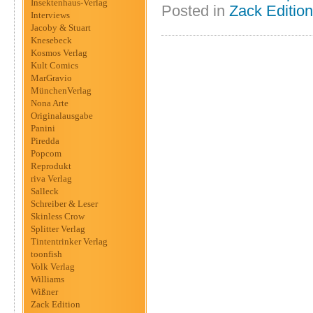
Insektenhaus-Verlag
Posted in
Zack Edition
Interviews
Jacoby & Stuart
Knesebeck
Kosmos Verlag
Kult Comics
MarGravio
MünchenVerlag
Nona Arte
Originalausgabe
Panini
Piredda
Popcom
Reprodukt
riva Verlag
Salleck
Schreiber & Leser
Skinless Crow
Splitter Verlag
Tintentrinker Verlag
toonfish
Volk Verlag
Williams
Wißner
Zack Edition