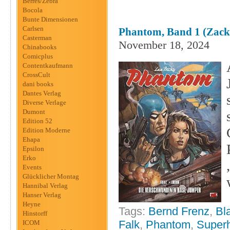
Berres/Zebra
Bocola
Bunte Dimensionen
Carlsen
Phantom, Band 1 (Zack
Casterman
November 18, 2024
Chinabooks
Comicplus
Contentkaufmann
CrossCult
dani books
Dantes Verlag
Diverse Verlage
Dumont
Edition 52
Edition Moderne
Ehapa
Epsilon
Erko
Events
Glücklicher Montag
Hannibal Verlag
Hanser Verlag
Heyne
Tags:
Bernd Frenz
,
Bl
Hinstorff
Falk
,
Phantom
,
Super
ICOM