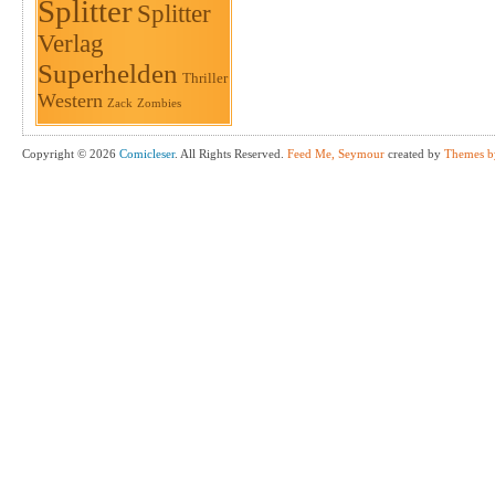
Splitter
Splitter
Verlag
Superhelden
Thriller
Western
Zack
Zombies
Copyright © 2026
Comicleser
. All Rights Reserved.
Feed Me, Seymour
created by
Themes b