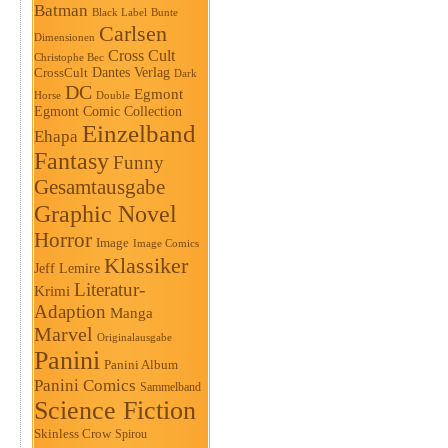
Batman
Black Label
Bunte
Carlsen
Dimensionen
Cross Cult
Christophe Bec
Dantes Verlag
CrossCult
Dark
DC
Egmont
Horse
Double
Egmont Comic Collection
Einzelband
Ehapa
Fantasy
Funny
Gesamtausgabe
Graphic Novel
Horror
Image
Image Comics
Klassiker
Jeff Lemire
Literatur-
Krimi
Adaption
Manga
Marvel
Originalausgabe
Panini
Panini Album
Panini Comics
Sammelband
Science Fiction
Skinless Crow
Spirou