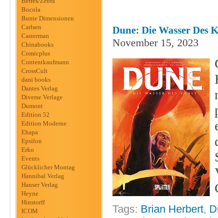
Berres/Zebra
Bocola
Bunte Dimensionen
Carlsen
Dune: Die Wasser Des Ka
Casterman
November 15, 2023
Chinabooks
Comicplus
Contentkaufmann
CrossCult
dani books
Dantes Verlag
Diverse Verlage
Dumont
Edition 52
Edition Moderne
Ehapa
Epsilon
Erko
Events
Glücklicher Montag
Hannibal Verlag
Hanser Verlag
Heyne
Hinstorff
Tags:
Brian Herbert
,
D
ICOM