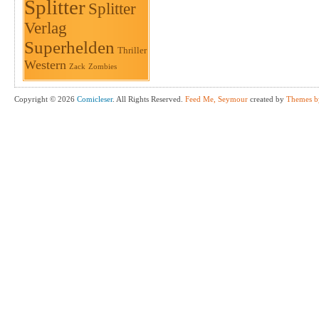
Splitter
Splitter
Verlag
Superhelden
Thriller
Western
Zack
Zombies
Copyright © 2026
Comicleser
. All Rights Reserved.
Feed Me, Seymour
created by
Themes b