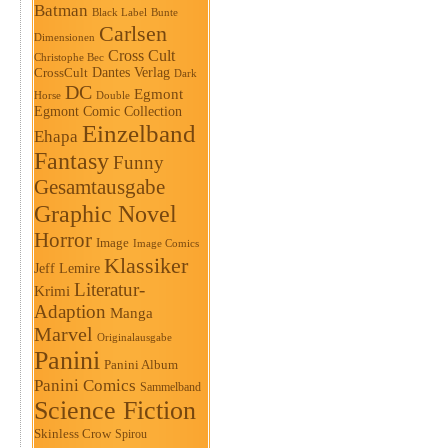
Batman
Black Label
Bunte
Carlsen
Dimensionen
Cross Cult
Christophe Bec
Dantes Verlag
CrossCult
Dark
DC
Egmont
Horse
Double
Egmont Comic Collection
Einzelband
Ehapa
Fantasy
Funny
Gesamtausgabe
Graphic Novel
Horror
Image
Image Comics
Klassiker
Jeff Lemire
Literatur-
Krimi
Adaption
Manga
Marvel
Originalausgabe
Panini
Panini Album
Panini Comics
Sammelband
Science Fiction
Skinless Crow
Spirou