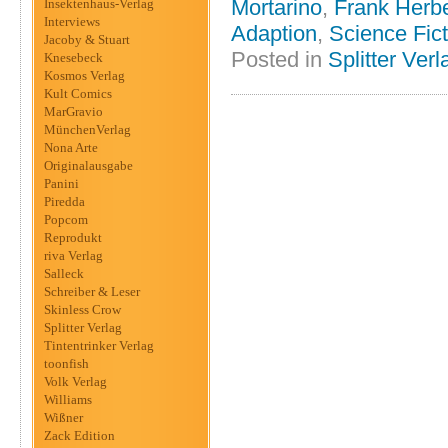
Mortarino
,
Frank Herbe
Insektenhaus-Verlag
Interviews
Adaption
,
Science Fict
Jacoby & Stuart
Posted in
Splitter Verl
Knesebeck
Kosmos Verlag
Kult Comics
MarGravio
MünchenVerlag
Nona Arte
Originalausgabe
Panini
Piredda
Popcom
Reprodukt
riva Verlag
Salleck
Schreiber & Leser
Skinless Crow
Splitter Verlag
Tintentrinker Verlag
toonfish
Volk Verlag
Williams
Wißner
Zack Edition