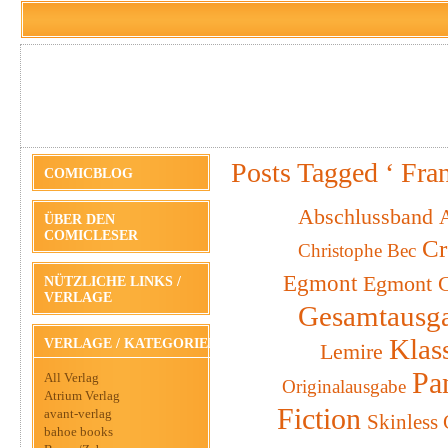
Posts Tagged ‘ Fra
COMICBLOG
Abschlussband
A
ÜBER DEN
COMICLESER
Cr
Christophe Bec
Egmont
Egmont C
NÜTZLICHE LINKS /
VERLAGE
Gesamtausg
Klas
VERLAGE / KATEGORIEN
Lemire
Pa
All Verlag
Originalausgabe
Atrium Verlag
Fiction
avant-verlag
Skinless
bahoe books