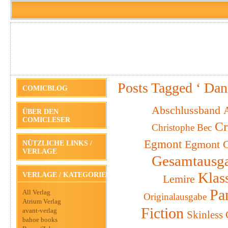
Posts Tagged ‘ Dan
COMICBLOG
Abschlussband
A
ÜBER DEN
COMICLESER
Cr
Christophe Bec
Egmont
Egmont C
NÜTZLICHE LINKS /
VERLAGE
Gesamtausg
Klas
VERLAGE / KATEGORIEN
Lemire
Pa
All Verlag
Originalausgabe
Atrium Verlag
Fiction
avant-verlag
Skinless
bahoe books