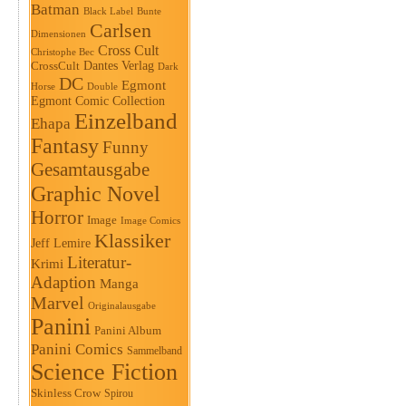
Batman
Black Label
Bunte
Carlsen
Dimensionen
Cross Cult
Christophe Bec
Dantes Verlag
CrossCult
Dark
DC
Egmont
Horse
Double
Egmont Comic Collection
Einzelband
Ehapa
Fantasy
Funny
Gesamtausgabe
Graphic Novel
Horror
Image
Image Comics
Klassiker
Jeff Lemire
Literatur-
Krimi
Adaption
Manga
Marvel
Originalausgabe
Panini
Panini Album
Panini Comics
Sammelband
Science Fiction
Skinless Crow
Spirou