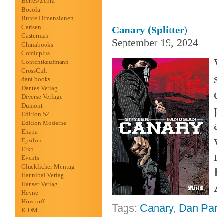
Berres/Zebra
Bocola
Bunte Dimensionen
Carlsen
Canary (Splitter)
Casterman
September 19, 2024
Chinabooks
Comicplus
Contentkaufmann
CrossCult
dani books
Dantes Verlag
Diverse Verlage
Dumont
Edition 52
Edition Moderne
Ehapa
Epsilon
Erko
Events
Glücklicher Montag
Hannibal Verlag
Hanser Verlag
Heyne
Hinstorff
Tags:
Canary
,
Dan Pa
ICOM