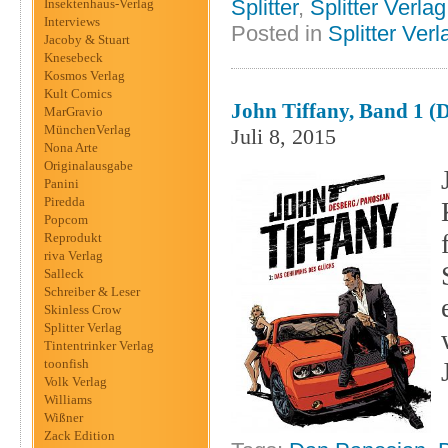
Splitter
,
Splitter Verlag
Insektenhaus-Verlag
Interviews
Posted in
Splitter Verl
Jacoby & Stuart
Knesebeck
Kosmos Verlag
Kult Comics
John Tiffany, Band 1 (
MarGravio
MünchenVerlag
Juli 8, 2015
Nona Arte
Originalausgabe
Panini
Piredda
Popcom
Reprodukt
riva Verlag
Salleck
Schreiber & Leser
Skinless Crow
Splitter Verlag
Tintentrinker Verlag
toonfish
Volk Verlag
Williams
Wißner
Zack Edition