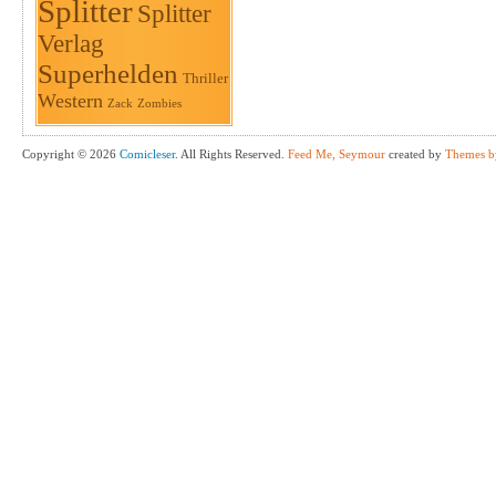
Splitter
Splitter
Verlag
Superhelden
Thriller
Western
Zack
Zombies
Copyright © 2026
Comicleser
. All Rights Reserved.
Feed Me, Seymour
created by
Themes b