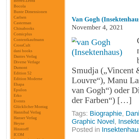
Berres/Zebra
Bocola
Bunte Dimensionen
Carlsen
Van Gogh (Insektenhau
Casterman
November 4, 2021
Chinabooks
Comicplus
Contentkaufmann
CrossCult
dani books
Dantes Verlag
Diverse Verlage
Dumont
Smudja („Vincent &
Edition 52
Louvre“), Manu La
Edition Moderne
Ehapa
van Gogh“) oder D
Epsilon
Erko
der Farben“) […]
Events
Glücklicher Montag
Tags:
Biographie
,
Dani
Hannibal Verlag
Hanser Verlag
Graphic Novel
,
Insekt
Heyne
Posted in
Insektenhau
Hinstorff
ICOM