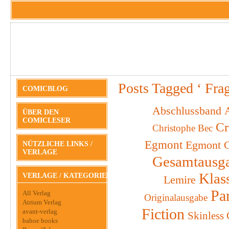
Posts Tagged ‘ Fra
COMICBLOG
Abschlussband
A
ÜBER DEN
COMICLESER
Cr
Christophe Bec
Egmont
Egmont C
NÜTZLICHE LINKS /
VERLAGE
Gesamtausg
Klas
VERLAGE / KATEGORIEN
Lemire
Pa
All Verlag
Originalausgabe
Atrium Verlag
Fiction
avant-verlag
Skinless
bahoe books