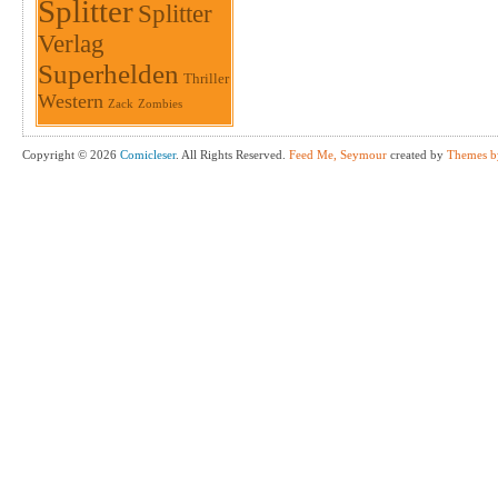
Splitter
Splitter
Verlag
Superhelden
Thriller
Western
Zack
Zombies
Copyright © 2026
Comicleser
. All Rights Reserved.
Feed Me, Seymour
created by
Themes b