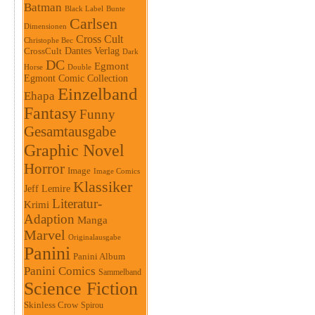
Batman
Black Label
Bunte
Carlsen
Dimensionen
Cross Cult
Christophe Bec
Dantes Verlag
CrossCult
Dark
DC
Egmont
Horse
Double
Egmont Comic Collection
Einzelband
Ehapa
Fantasy
Funny
Gesamtausgabe
Graphic Novel
Horror
Image
Image Comics
Klassiker
Jeff Lemire
Literatur-
Krimi
Adaption
Manga
Marvel
Originalausgabe
Panini
Panini Album
Panini Comics
Sammelband
Science Fiction
Skinless Crow
Spirou