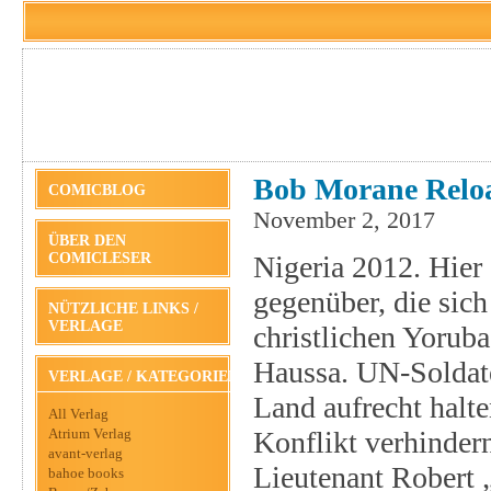
Bob Morane Reloa
COMICBLOG
November 2, 2017
ÜBER DEN
COMICLESER
Nigeria 2012. Hier
gegenüber, die sich
NÜTZLICHE LINKS /
VERLAGE
christlichen Yorub
Haussa. UN-Soldat
VERLAGE / KATEGORIEN
Land aufrecht halte
All Verlag
Atrium Verlag
Konflikt verhindern
avant-verlag
Lieutenant Robert
bahoe books