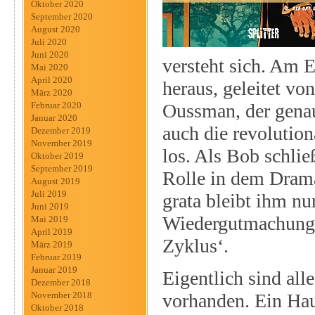
Oktober 2020
September 2020
August 2020
Juli 2020
Juni 2020
versteht sich. Am E
Mai 2020
April 2020
heraus, geleitet vo
März 2020
Oussman, der genau
Februar 2020
Januar 2020
auch die revolutio
Dezember 2019
November 2019
los. Als Bob schlie
Oktober 2019
September 2019
Rolle in dem Drama
August 2019
Juli 2019
grata bleibt ihm nu
Juni 2019
Wiedergutmachung. 
Mai 2019
April 2019
Zyklus‘.
März 2019
Februar 2019
Januar 2019
Eigentlich sind al
Dezember 2018
vorhanden. Ein Hau
November 2018
Oktober 2018