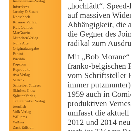
Insektenhaus-Verlag
„hochlädt“. Speed-l
Interviews
Jacoby & Stuart
auf massiven Wider
Knesebeck
Kosmos Verlag
Abhängigkeit, die 
Kult Comics
die Gegner des Joi
MarGravio
MünchenVerlag
radikal zum Ausdr
Nona Arte
Originalausgabe
Panini
Mit „Bob Morane“ e
Piredda
franko-belgischen 
Popcom
Reprodukt
vom Schriftsteller
riva Verlag
Salleck
immer putzmunter).
Schreiber & Leser
Skinless Crow
1959 auch in Comic
Splitter Verlag
Tintentrinker Verlag
produktiven Vernes.
toonfish
umfasst die aktuel
Volk Verlag
Williams
2012 und 2014 neu 
Wißner
Zack Edition