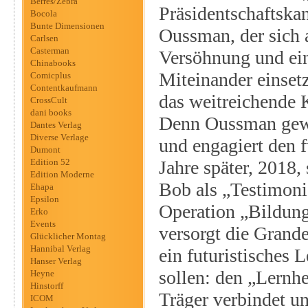
Berres/Zebra
Präsidentschaftsk
Bocola
Bunte Dimensionen
Oussman, der sich 
Carlsen
Casterman
Versöhnung und ei
Chinabooks
Miteinander einsetz
Comicplus
Contentkaufmann
das weitreichende 
CrossCult
dani books
Denn Oussman gew
Dantes Verlag
Diverse Verlage
und engagiert den f
Dumont
Edition 52
Jahre später, 2018,
Edition Moderne
Bob als „Testimoni
Ehapa
Epsilon
Operation „Bildung
Erko
Events
versorgt die Grand
Glücklicher Montag
Hannibal Verlag
ein futuristisches 
Hanser Verlag
sollen: den „Lernh
Heyne
Hinstorff
Träger verbindet un
ICOM