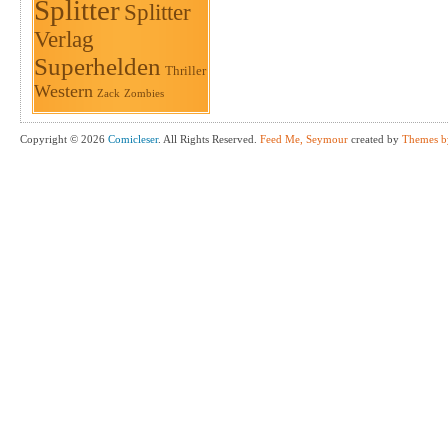
Splitter
Splitter
Verlag
Superhelden
Thriller
Western
Zack
Zombies
Copyright © 2026
Comicleser
. All Rights Reserved.
Feed Me, Seymour
created by
Themes b