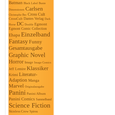
Batman
Black Label
Bunte
Carlsen
Dimensionen
Cross Cult
Christophe Bec
Dantes Verlag
CrossCult
Dark
DC
Egmont
Horse
Double
Egmont Comic Collection
Einzelband
Ehapa
Fantasy
Funny
Gesamtausgabe
Graphic Novel
Horror
Image
Image Comics
Klassiker
Jeff Lemire
Literatur-
Krimi
Adaption
Manga
Marvel
Originalausgabe
Panini
Panini Album
Panini Comics
Sammelband
Science Fiction
Skinless Crow
Spirou