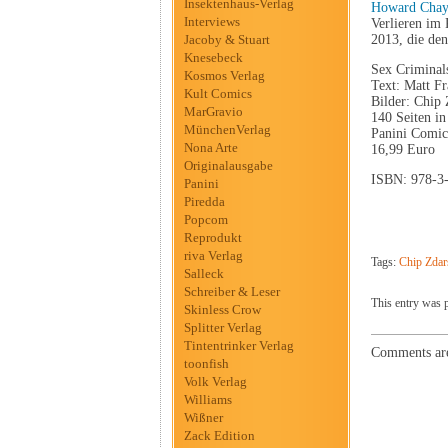
Insektenhaus-Verlag
Howard Chayk
Interviews
Verlieren im
Jacoby & Stuart
2013, die den
Knesebeck
Sex Criminal
Kosmos Verlag
Text: Matt Fr
Kult Comics
Bilder: Chip
MarGravio
140 Seiten in
MünchenVerlag
Panini Comic
Nona Arte
16,99 Euro
Originalausgabe
ISBN: 978-3
Panini
Piredda
Popcom
Reprodukt
riva Verlag
Tags:
Chip Zdar
Salleck
Schreiber & Leser
This entry was p
Skinless Crow
Splitter Verlag
Tintentrinker Verlag
Comments are
toonfish
Volk Verlag
Williams
Wißner
Zack Edition