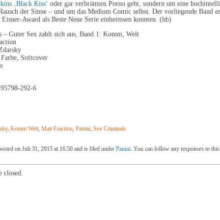
ins ‚Black Kiss‘
oder gar verbrämten Porno geht, sondern um eine hochintelli
 Rausch der Sinne – und um das Medium Comic selbst. Der vorliegende Band e
 Eisner-Award als Beste Neue Serie einheimsen konnten. (hb)
s – Guter Sex zahlt sich aus, Band 1: Komm, Welt
action
 Zdarsky
 Farbe, Softcover
s
-95798-292-6
sky
,
Komm Welt
,
Matt Fraction
,
Panini
,
Sex Criminals
osted on Juli 31, 2015 at 16:50 and is filed under
Panini
. You can follow any responses to this
 closed.