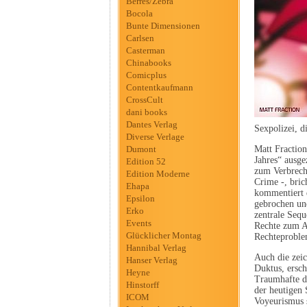
Berres/Zebra
Bocola
Bunte Dimensionen
Carlsen
Casterman
Chinabooks
Comicplus
Contentkaufmann
CrossCult
dani books
Dantes Verlag
Sexpolizei, d
Diverse Verlage
Dumont
Matt Fraction
Jahres“ ausge
Edition 52
zum Verbreche
Edition Moderne
Crime -, bric
Ehapa
kommentiert d
Epsilon
gebrochen und
Erko
zentrale Sequ
Events
Rechte zum Ab
Glücklicher Montag
Rechteproblem
Hannibal Verlag
Auch die zei
Hanser Verlag
Duktus, ersc
Heyne
Traumhafte de
Hinstorff
der heutigen 
ICOM
Voyeurismus s