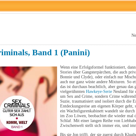
Ne
iminals, Band 1 (Panini)
Wenn eine Erfolgsformel funktioniert, dann
Stories über Gangsterpärchen, die auch priv
Bonnie und Clyde), oder einfach nur Misch
auch nur ganz wüste andere Mixturen. So etw
das ist durchaus beachtlich, aber genau das 
vielgerühmten
Hawkeye-Serie
Neuland für d
um Sex and Crime, sondern Crime während S
Suzie, traumatisiert und isoliert durch die
Entdeckungsreise am eigenen Körper geht, ste
ein Wachsfigurenkabinett wandelt sie durch 
im Zoo Löwen, beobachtet die wieder mal d
Schlaf. Mit einer langen Reihe von Liebhabe
Zwischenwelt stellt sich immer ein, und imme
Bis sie Jon trifft, der sie zuerst durch Kl