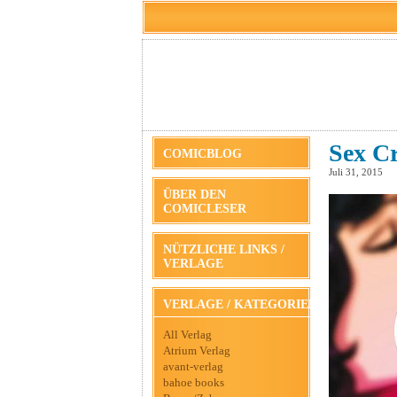
Sex Cr
COMICBLOG
Juli 31, 2015
ÜBER DEN
COMICLESER
NÜTZLICHE LINKS /
VERLAGE
VERLAGE / KATEGORIEN
All Verlag
Atrium Verlag
avant-verlag
bahoe books