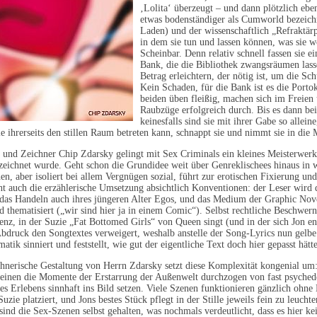
‚Lolita‘ überzeugt – und dann plötzlich eben
etwas bodenständiger als Cumworld bezeichn
Laden) und der wissenschaftlich „Refraktärp
in dem sie tun und lassen können, was sie 
Scheinbar. Denn relativ schnell fassen sie e
Bank, die die Bibliothek zwangsräumen lass
Betrag erleichtern, der nötig ist, um die S
Kein Schaden, für die Bank ist es die Porto
beiden üben fleißig, machen sich im Freien
Raubzüge erfolgreich durch. Bis es dann b
keinesfalls sind sie mit ihrer Gabe so allein
ie ihrerseits den stillen Raum betreten kann, schnappt sie und nimmt sie in di
 und Zeichner Chip Zdarsky gelingt mit Sex Criminals ein kleines Meisterwerk
zeichnet wurde. Geht schon die Grundidee weit über Genreklischees hinaus in wi
n, aber isoliert bei allem Vergnügen sozial, führt zur erotischen Fixierung un
ht auch die erzählerische Umsetzung absichtlich Konventionen: der Leser wird d
as Handeln auch ihres jüngeren Alter Egos, und das Medium der Graphic Novel
 thematisiert („wir sind hier ja in einem Comic“). Selbst rechtliche Beschwern
enz, in der Suzie „Fat Bottomed Girls“ von Queen singt (und in der sich Jon en
druck den Songtextes verweigert, weshalb anstelle der Song-Lyrics nun gelbe P
atik sinniert und feststellt, wie gut der eigentliche Text doch hier gepasst hätte
chnerische Gestaltung von Herrn Zdarsky setzt diese Komplexität kongenial u
heinen die Momente der Erstarrung der Außenwelt durchzogen von fast psychede
s Erlebens sinnhaft ins Bild setzen. Viele Szenen funktionieren gänzlich ohne 
Suzie platziert, und Jons bestes Stück pflegt in der Stille jeweils fein zu leucht
ind die Sex-Szenen selbst gehalten, was nochmals verdeutlicht, dass es hier k