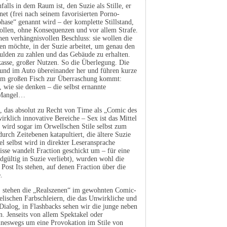
falls in dem Raum ist, den Suzie als Stille, er
et (frei nach seinem favorisierten Porno-
hase“ genannt wird – der komplette Stillstand,
wollen, ohne Konsequenzen und vor allem Strafe.
inen verhängnisvollen Beschluss: sie wollen die
en möchte, in der Suzie arbeitet, um genau den
chulden zu zahlen und das Gebäude zu erhalten.
kasse, großer Nutzen. So die Überlegung. Die
 und im Auto übereinander her und führen kurze
eim großen Fisch zur Überraschung kommt:
e, wie sie denken – die selbst ernannte
e Mangel…
, das absolut zu Recht von Time als „Comic des
rklich innovative Bereiche – Sex ist das Mittel
d wird sogar im Orwellschen Stile selbst zum
urch Zeitebenen katapultiert, die ältere Suzie
 selbst wird in direkter Leseransprache
isse wandelt Fraction geschickt um – für eine
dgültig in Suzie verliebt), wurden wohl die
ost Its stehen, auf denen Fraction über die
.
m: stehen die „Realszenen“ im gewohnten Comic-
lischen Farbschleiern, die das Unwirkliche und
Dialog, in Flashbacks sehen wir die junge neben
en. Jenseits von allem Spektakel oder
eineswegs um eine Provokation im Stile von