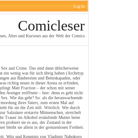
Log In
Comicleser
ues, Altes und Kurioses aus der Welt der Comics
 Sex and Crime. Das sind dann üblicherweise
at ein wenig was für sich übrig haben (Archetyp
ungen aus Räubereien und Betteskapaden, oder
as richtig neues in dieser Arena zu erfinden,
gelingt Matt Fraction – der schon mit seiner
en Avenger eröffnete – hier: denn es geht nicht
ex. Wie das geht? So: als die heranwachsende
 Ermordung ihres Vaters, zum ersten Mal auf
ht für sie die Zeit still. Wörtlich. Wie durch
zur Salzsäure erstarrte Mitmenschen, streichelt
ie Trauer im Alkohol ersäufende Mutter beim
rn probiert sie es aus, der Zustand in der
r bleibt sie allein in der grenzenlosen Freiheit.
ugheit, Witz und Kenntnis von Vladimir Nabokovs