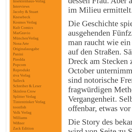
dessen Frau. Aber a
Insektenhaus-Verlag
Interviews
im Milieu ermittelt
Jacoby & Stuart
Knesebeck
Die Geschichte spi
Kosmos Verlag
Kult Comics
ausgehenden Fünfz
MarGravio
MünchenVerlag
man raucht wie ein
Nona Arte
Originalausgabe
auf den Straßen. S
Panini
Dreck am Stecken z
Piredda
Popcom
October unternimmt
Reprodukt
riva Verlag
sind notorische Fre
Salleck
Schreiber & Leser
fragwürdigen Metho
Skinless Crow
Splitter Verlag
Vergangenheit. Selb
Tintentrinker Verlag
offenbar, etwas vor
toonfish
Volk Verlag
Williams
Die Story des beka
Wißner
Zack Edition
wird von Seite zu S