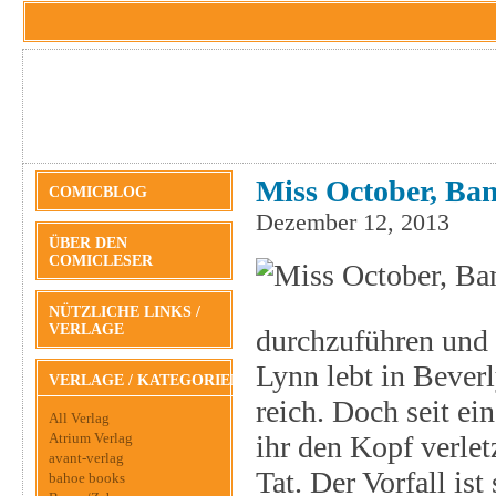
Miss October, Ban
COMICBLOG
Dezember 12, 2013
ÜBER DEN
COMICLESER
NÜTZLICHE LINKS /
VERLAGE
durchzuführen und 
Lynn lebt in Beverl
VERLAGE / KATEGORIEN
reich. Doch seit ei
All Verlag
Atrium Verlag
ihr den Kopf verletz
avant-verlag
Tat. Der Vorfall is
bahoe books