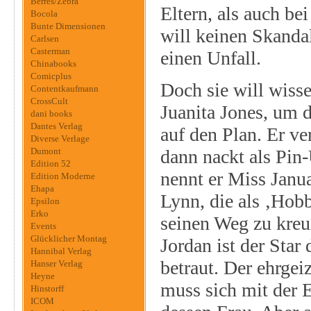
Berres/Zebra
Eltern, als auch be
Bocola
Bunte Dimensionen
will keinen Skandal
Carlsen
Casterman
einen Unfall.
Chinabooks
Comicplus
Doch sie will wisse
Contentkaufmann
CrossCult
Juanita Jones, um de
dani books
Dantes Verlag
auf den Plan. Er ve
Diverse Verlage
Dumont
dann nackt als Pin
Edition 52
nennt er Miss Janu
Edition Moderne
Ehapa
Lynn, die als ‚Hobb
Epsilon
Erko
seinen Weg zu kreu
Events
Glücklicher Montag
Jordan ist der Star
Hannibal Verlag
betraut. Der ehrge
Hanser Verlag
Heyne
muss sich mit der 
Hinstorff
ICOM