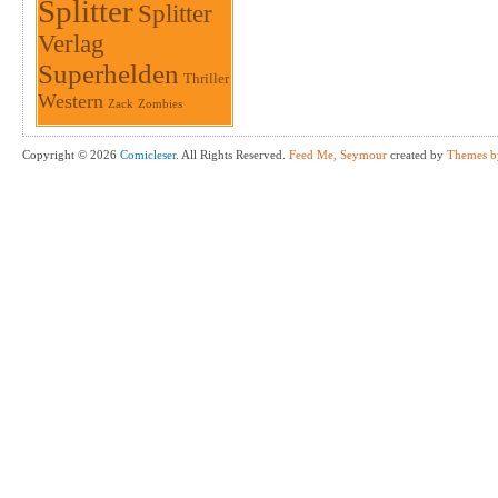
Splitter
Splitter
Verlag
Superhelden
Thriller
Western
Zack
Zombies
Copyright © 2026
Comicleser
. All Rights Reserved.
Feed Me, Seymour
created by
Themes b