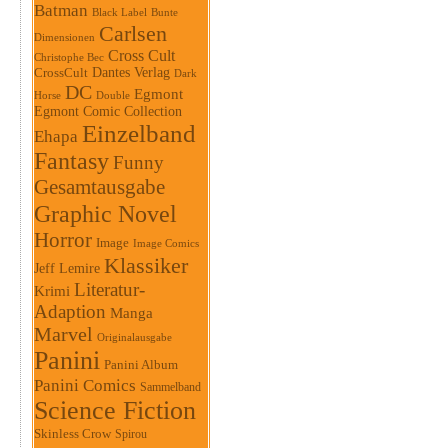
Batman
Black Label
Bunte
Carlsen
Dimensionen
Cross Cult
Christophe Bec
Dantes Verlag
CrossCult
Dark
DC
Egmont
Horse
Double
Egmont Comic Collection
Einzelband
Ehapa
Fantasy
Funny
Gesamtausgabe
Graphic Novel
Horror
Image
Image Comics
Klassiker
Jeff Lemire
Literatur-
Krimi
Adaption
Manga
Marvel
Originalausgabe
Panini
Panini Album
Panini Comics
Sammelband
Science Fiction
Skinless Crow
Spirou