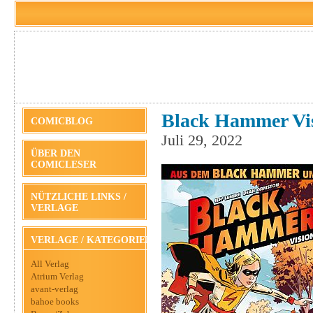
Black Hammer Visi
COMICBLOG
Juli 29, 2022
ÜBER DEN
COMICLESER
NÜTZLICHE LINKS /
VERLAGE
VERLAGE / KATEGORIEN
All Verlag
Atrium Verlag
avant-verlag
bahoe books