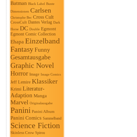
Batman
Black Label
Bunte
Carlsen
Dimensionen
Cross Cult
Christophe Bec
Dantes Verlag
CrossCult
Dark
DC
Egmont
Horse
Double
Egmont Comic Collection
Einzelband
Ehapa
Fantasy
Funny
Gesamtausgabe
Graphic Novel
Horror
Image
Image Comics
Klassiker
Jeff Lemire
Literatur-
Krimi
Adaption
Manga
Marvel
Originalausgabe
Panini
Panini Album
Panini Comics
Sammelband
Science Fiction
Skinless Crow
Spirou