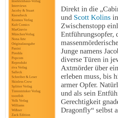
Insektenhaus-Verlag
Interviews
Direkt in die „Cabi
Jacoby & Stuart
Knesebeck
und
Scott Kolins
in
Kosmos Verlag
Zwischenstopp einl
Kult Comics
MarGravio
Entführungsopfer, 
MünchenVerlag
Nona Arte
massenmörderischen
Originalausgabe
Panini
Junge namens Jacob 
Piredda
diverse Türen in j
Popcom
Reprodukt
Axtmörder über ein
riva Verlag
Salleck
erleben muss, bis 
Schreiber & Leser
Skinless Crow
armer Opfer. Natürl
Splitter Verlag
Tintentrinker Verlag
und als sein Entfüh
toonfish
Gerechtigkeit gnad
Volk Verlag
Williams
Dragonfly“ selbst
Wißner
Zack Edition