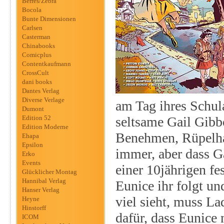
Berres/Zebra
Bocola
Bunte Dimensionen
Carlsen
Casterman
Chinabooks
Comicplus
Contentkaufmann
CrossCult
dani books
Dantes Verlag
Diverse Verlage
am Tag ihres Schula
Dumont
Edition 52
seltsame Gail Gibbo
Edition Moderne
Benehmen, Rüpelhaf
Ehapa
Epsilon
immer, aber dass Ga
Erko
Events
einer 10jährigen fe
Glücklicher Montag
Hannibal Verlag
Eunice ihr folgt u
Hanser Verlag
viel sieht, muss La
Heyne
Hinstorff
dafür, dass Eunice
ICOM