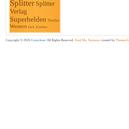
Splitter
Splitter
Verlag
Superhelden
Thriller
Western
Zack
Zombies
Copyright © 2026
Comicleser
. All Rights Reserved.
Feed Me, Seymour
created by
Themes b