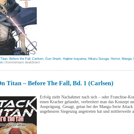
 Titan
,
Before the Fall
,
Carlsen
,
Gun Snark
,
Hajime Isayama
,
Hikaru Suruga
,
Horror
,
Manga
,
für
en
|
Kommentare deaktiviert
Attack
on
Titan
–
No
n Titan – Before The Fall, Bd. 1 (Carlsen)
Regrets,
Bd.
1
(Carlsen)
Erfolg zieht Nachahmer nach sich – oder Franchise-Ko
einen Kracher gelandet, verbreitert man das Konzept un
Ausprägung. Gesagt, getan bei der Manga-Serie Attack O
ungeheuren Siegeszug angetreten hat und mittlerweile 