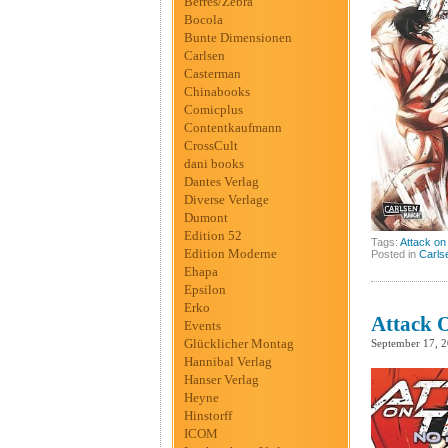
Berres/Zebra
Bocola
Bunte Dimensionen
Carlsen
Casterman
Chinabooks
Comicplus
Contentkaufmann
CrossCult
dani books
Dantes Verlag
Diverse Verlage
Dumont
Edition 52
Tags:
Attack on
Edition Moderne
Posted in
Carls
Ehapa
Epsilon
Erko
Attack O
Events
Glücklicher Montag
September 17, 
Hannibal Verlag
Hanser Verlag
Heyne
Hinstorff
ICOM