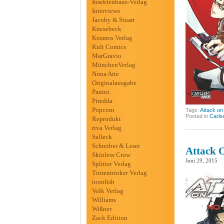
Insektenhaus-Verlag
Interviews
Jacoby & Stuart
Knesebeck
Kosmos Verlag
Kult Comics
MarGravio
MünchenVerlag
Nona Arte
Originalausgabe
Panini
Piredda
Popcom
Tags:
Attack on
Posted in
Carls
Reprodukt
riva Verlag
Salleck
Schreiber & Leser
Attack O
Skinless Crow
Juni 29, 2015
Splitter Verlag
Tintentrinker Verlag
toonfish
Volk Verlag
Williams
Wißner
Zack Edition