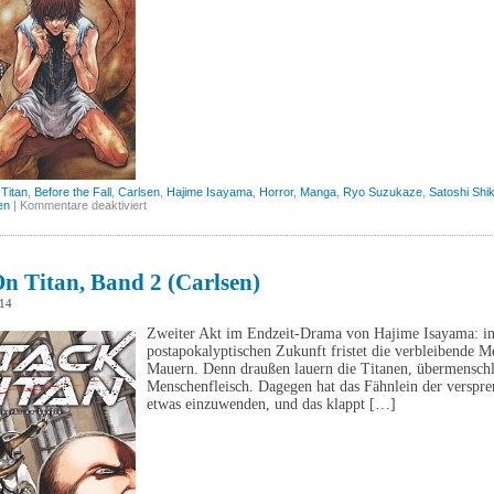
 Titan
,
Before the Fall
,
Carlsen
,
Hajime Isayama
,
Horror
,
Manga
,
Ryo Suzukaze
,
Satoshi Shik
für
en
|
Kommentare deaktiviert
Attack
on
Titan
–
Before
n Titan, Band 2 (Carlsen)
the
Fall,
014
Bd.
1
Zweiter Akt im Endzeit-Drama von Hajime Isayama: in e
(Carlsen)
postapokalyptischen Zukunft fristet die verbleibende M
Mauern. Denn draußen lauern die Titanen, übermenschlic
Menschenfleisch. Dagegen hat das Fähnlein der verspre
etwas einzuwenden, und das klappt […]