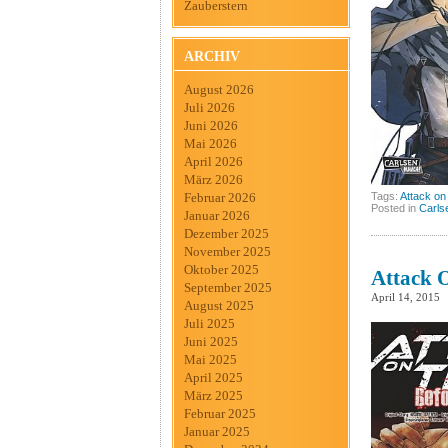
Zauberstern
ARCHIV
August 2026
Juli 2026
Juni 2026
Mai 2026
April 2026
März 2026
Februar 2026
Tags:
Attack on
Posted in
Carls
Januar 2026
Dezember 2025
November 2025
Oktober 2025
Attack O
September 2025
April 14, 2015
August 2025
Juli 2025
Juni 2025
Mai 2025
April 2025
März 2025
Februar 2025
Januar 2025