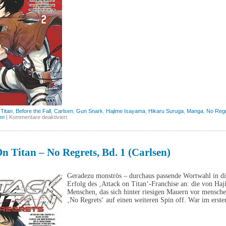
 Titan
,
Before the Fall
,
Carlsen
,
Gun Snark
,
Hajime Isayama
,
Hikaru Suruga
,
Manga
,
No Reg
für
en
|
Kommentare deaktiviert
Attack
on
Titan
–
No
n Titan – No Regrets, Bd. 1 (Carlsen)
Regrets,
Bd.
2
(Carlsen)
Geradezu monströs – durchaus passende Wortwahl in d
Erfolg des ‚Attack on Titan‘-Franchise an: die von Ha
Menschen, das sich hinter riesigen Mauern vor menschen
‚No Regrets‘ auf einen weiteren Spin off. War im erst