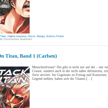
 Titan
,
Hajime Isayama
,
Horror
,
Manga
,
Science Fiction
für
en
|
Kommentare deaktiviert
Attack
on
Titan,
Band
2
n Titan, Band 1 (Carlsen)
(Carlsen)
Menschenfresser! Die gibt es nicht nur auf der – nur v
Crusoe, sondern auch in der nicht näher definierten, t
Serie serviert. Im Gegensatz zu Freitag und Konsorten,
Gegend stehlen, haben sich die Titanen […]