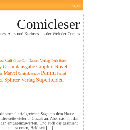
Log In
Comicleser
ues, Altes und Kurioses aus der Welt der Comics
oss Cult
CrossCult
Dantes Verlag
Dark Horse
Graphic Novel
Gesamtausgabe
y
Panini
Marvel
ga
Panini
Originalausgabe
er
Superhelden
Splitter Verlag
r phänomenal erfolgreichen Saga aus dem Hause
erweile vielerlei Gestalt an. Aber das hält das
olden entgegenzuwerfen. Und auch das geschieht
– nomen est omen, Held seit […]