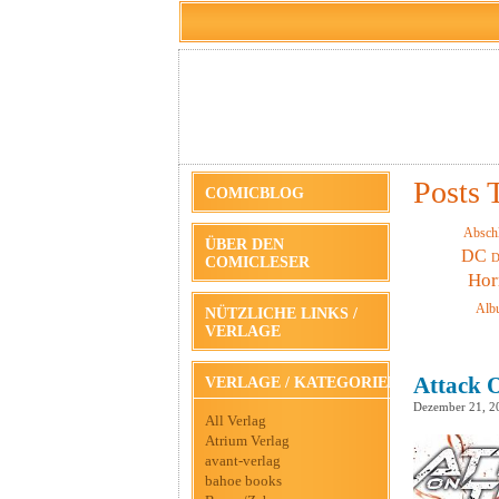
Posts 
COMICBLOG
Absch
ÜBER DEN
DC
D
COMICLESER
Hor
Alb
NÜTZLICHE LINKS /
VERLAGE
Attack O
VERLAGE / KATEGORIEN
Dezember 21, 2
All Verlag
Atrium Verlag
avant-verlag
bahoe books