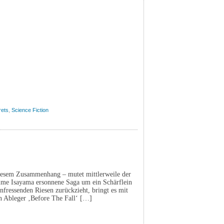
rets
,
Science Fiction
iesem Zusammenhang – mutet mittlerweile der
jime Isayama ersonnene Saga um ein Schärflein
fressenden Riesen zurückzieht, bringt es mit
en Ableger ‚Before The Fall‘ […]