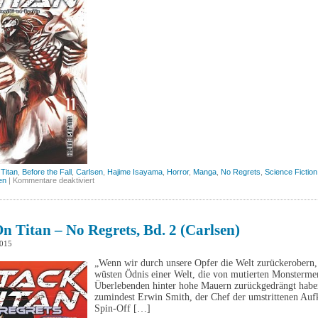
 Titan
,
Before the Fall
,
Carlsen
,
Hajime Isayama
,
Horror
,
Manga
,
No Regrets
,
Science Fiction
für
en
|
Kommentare deaktiviert
Attack
on
Titan,
Band
11
n Titan – No Regrets, Bd. 2 (Carlsen)
(Carlsen)
2015
„Wenn wir durch unsere Opfer die Welt zurückerobern, 
wüsten Ödnis einer Welt, die von mutierten Monstermen
Überlebenden hinter hohe Mauern zurückgedrängt haben,
zumindest Erwin Smith, der Chef der umstrittenen Aufk
Spin-Off […]