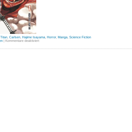
 Titan
,
Carlsen
,
Hajime Isayama
,
Horror
,
Manga
,
Science Fiction
für
en
|
Kommentare deaktiviert
Attack
on
Titan,
Band
1
(Carlsen)