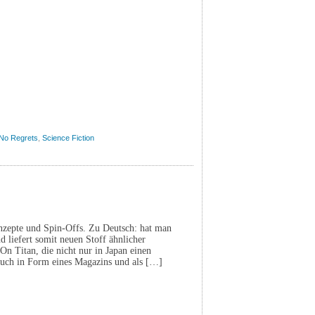
No Regrets
,
Science Fiction
nzepte und Spin-Offs. Zu Deutsch: hat man
d liefert somit neuen Stoff ähnlicher
n Titan, die nicht nur in Japan einen
auch in Form eines Magazins und als […]