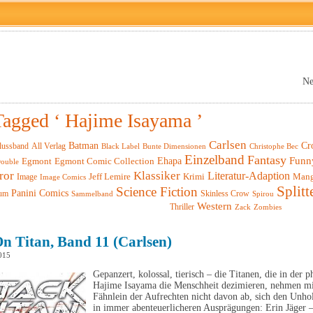
Ne
Tagged ‘ Hajime Isayama ’
Carlsen
Batman
Cr
lussband
All Verlag
Black Label
Christophe Bec
Bunte Dimensionen
Einzelband
Fantasy
Funn
Ehapa
Egmont
Egmont Comic Collection
ouble
ror
Klassiker
Literatur-Adaption
Krimi
Man
Image
Jeff Lemire
Image Comics
Splitt
Science Fiction
Panini Comics
um
Skinless Crow
Sammelband
Spirou
Western
Thriller
Zack
Zombies
n Titan, Band 11 (Carlsen)
015
Gepanzert, kolossal, tierisch – die Titanen, die in de
Hajime Isayama die Menschheit dezimieren, nehmen mittl
Fähnlein der Aufrechten nicht davon ab, sich den Unh
in immer abenteuerlicheren Ausprägungen: Erin Jäger 