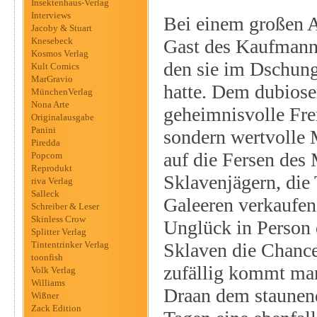
Insektenhaus-Verlag
Interviews
Bei einem großen Au
Jacoby & Stuart
Knesebeck
Gast des Kaufmanns
Kosmos Verlag
den sie im Dschung
Kult Comics
MarGravio
hatte. Dem dubiosen
MünchenVerlag
Nona Arte
geheimnisvolle Fre
Originalausgabe
Panini
sondern wertvolle 
Piredda
auf die Fersen des 
Popcom
Reprodukt
Sklavenjägern, die
riva Verlag
Salleck
Galeeren verkaufen
Schreiber & Leser
Skinless Crow
Unglück in Person d
Splitter Verlag
Tintentrinker Verlag
Sklaven die Chance
toonfish
zufällig kommt man
Volk Verlag
Williams
Draan dem staunend
Wißner
Zack Edition