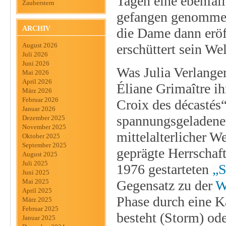
Tagen eine ebenfal
Zauberstern
gefangen genommen,
ARCHIV
die Dame dann eröf
erschüttert sein W
August 2026
Juli 2026
Juni 2026
Was Julia Verlange
Mai 2026
April 2026
Éliane Grimaître i
März 2026
Februar 2026
Croix des décastés“
Januar 2026
spannungsgeladene
Dezember 2025
November 2025
mittelalterlicher W
Oktober 2025
September 2025
geprägte Herrschaft
August 2025
Juli 2025
1976 gestarteten
„S
Juni 2025
Gegensatz zu der
W
Mai 2025
April 2025
Phase durch eine K
März 2025
Februar 2025
besteht (Storm) ode
Januar 2025