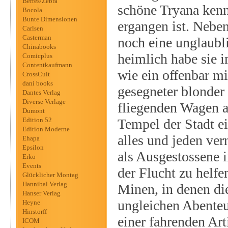
Berres/Zebra
schöne Tryana kenn
Bocola
Bunte Dimensionen
ergangen ist. Neben
Carlsen
Casterman
noch eine unglaubli
Chinabooks
heimlich habe sie 
Comicplus
Contentkaufmann
wie ein offenbar m
CrossCult
dani books
gesegneter blonder
Dantes Verlag
Diverse Verlage
fliegenden Wagen au
Dumont
Edition 52
Tempel der Stadt ei
Edition Moderne
alles und jeden ver
Ehapa
Epsilon
als Ausgestossene i
Erko
Events
der Flucht zu helf
Glücklicher Montag
Hannibal Verlag
Minen, in denen die
Hanser Verlag
ungleichen Abenteu
Heyne
Hinstorff
einer fahrenden Art
ICOM