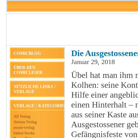
Die Ausgestossene
COMICBLOG
Januar 29, 2018
ÜBER DEN
COMICLESER
Übel hat man ihm m
Kolhen: seine Kont
NÜTZLICHE LINKS /
VERLAGE
Hilfe einer angebli
einen Hinterhalt – 
VERLAGE / KATEGORIEN
aus seiner Kaste au
All Verlag
Atrium Verlag
Ausgestossener geb
avant-verlag
Gefängnisfeste von
bahoe books