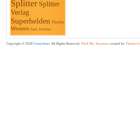
Splitter
Splitter
Verlag
Superhelden
Thriller
Western
Zack
Zombies
Copyright © 2026
Comicleser
. All Rights Reserved.
Feed Me, Seymour
created by
Themes b