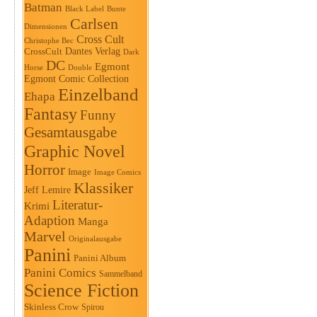
Batman
Black Label
Bunte
Carlsen
Dimensionen
Cross Cult
Christophe Bec
Dantes Verlag
CrossCult
Dark
DC
Egmont
Horse
Double
Egmont Comic Collection
Einzelband
Ehapa
Fantasy
Funny
Gesamtausgabe
Graphic Novel
Horror
Image
Image Comics
Klassiker
Jeff Lemire
Literatur-
Krimi
Adaption
Manga
Marvel
Originalausgabe
Panini
Panini Album
Panini Comics
Sammelband
Science Fiction
Skinless Crow
Spirou