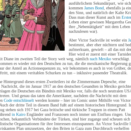
ausführlichem Sekundärpart, wie sic
kommen
James Bond
, ebenfalls ja e
den Sinn, und natürlich der Kalte Kri
Dass man dieser Kunst auch im
Erste
Leben einer gewissen Margaretha Geer
ihre „Nebentätigkeit“ mit dem Leben
nachzulesen war).
Aber Victor Sackville ist weder ein
J
bestimmt, aber eher nüchtern und beda
aufmerksam, gewieft – all das mit der
Hier wird er zuerst mit einer Tarnident
t Diane im zweiten Teil der Story weit weg, nämlich
nach Mexiko
verschlägt.
ommen es wieder mit den Deutschen zu tun, die die mexikanische Regierung g
nur der Anteil an Actionsequenzen zu, wir bekommen es auch in von Grüber, de
uftritt, mit einem veritablen Schurken zu tun – inklusive passender Theatralik.
he Hintergrund dieses ersten Zweiteilers ist die Zimmermann Depesche, eine
e Nachricht, die im Januar 1917 an den deutschen Gesandten in Mexiko gerichte
hlagen die Deutschen ein Bündnis mit Mexiko vor, falls die noch neutralen US
ntreten. Und genau das taten die Amerikaner, nachdem die Nachricht mit dem
den
Code entschlüsselt
werden konnte – hier im Comic unter Mithilfe von Victor
ch der dritte Teil in diesem Band fußt auf einem historischen Hintergrund. 
zug stehen sich 1917 bei Gaza britische und türkische Truppen in einem Patt
während
in Kairo
Engländer und Franzosen noch immer um Einfluss ringen. Un
schen, bekanntlich Verbündete der Türken, sind hier zugange und scheuen sich
alistische Organisationen für ihre Interessen einzuspannen. An Victor Sackville l
 riskanten Plan umzusetzen, der den Briten in Gaza zum Durchbruch verhelfen