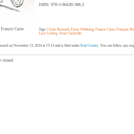
ISBN: 978-3-96430-388-2
 Francis Carin
Tags:
Cécile Bertrand
,
Erster Weltkrieg
,
Francis Carin
,
François Riv
Luce Leclerq
,
Victor Sackville
posted on November 13, 2024 at 13:13 and is filed under
Kult Comics
. You can follow any res
 closed.