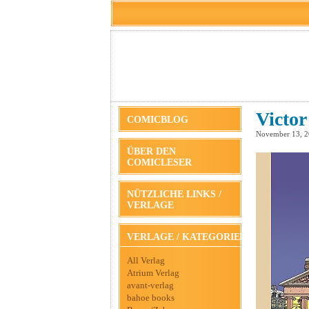
Victor
COMICBLOG
November 13, 
ÜBER DEN
COMICLESER
NÜTZLICHE LINKS /
VERLAGE
VERLAGE / KATEGORIEN
All Verlag
Atrium Verlag
avant-verlag
bahoe books