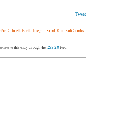
Tweet
ière
,
Gabrielle Borile
,
Integral
,
Krimi
,
Kult
,
Kult Comics
,
ponses to this entry through the
RSS 2.0
feed.