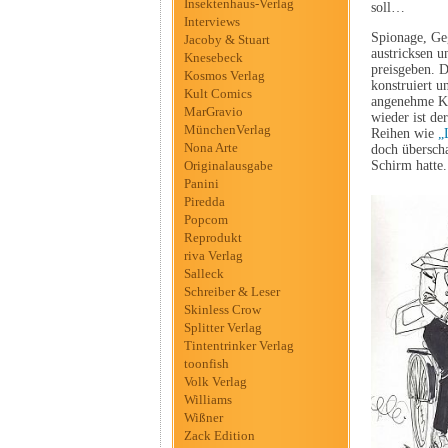
Insektenhaus-Verlag
soll…
Interviews
Spionage, Geg
Jacoby & Stuart
austricksen u
Knesebeck
preisgeben. D
Kosmos Verlag
konstruiert u
Kult Comics
angenehme Ko
MarGravio
wieder ist de
MünchenVerlag
Reihen wie
„
Nona Arte
doch übersch
Originalausgabe
Schirm hatte.
Panini
Piredda
Popcom
Reprodukt
riva Verlag
Salleck
Schreiber & Leser
Skinless Crow
Splitter Verlag
Tintentrinker Verlag
toonfish
Volk Verlag
Williams
Wißner
Zack Edition