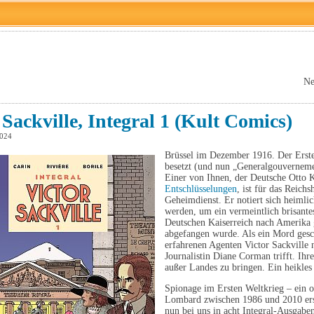
Ne
 Sackville, Integral 1 (Kult Comics)
2024
Brüssel im Dezember 1916. Der Erste 
besetzt (und nun „Generalgouvernem
Einer von Ihnen, der Deutsche Otto 
Entschlüsselungen
, ist für das Reichs
Geheimdienst. Er notiert sich heimlic
werden, um ein vermeintlich brisant
Deutschen Kaiserreich nach Amerika g
abgefangen wurde. Als ein Mord gesc
erfahrenen Agenten Victor Sackville n
Journalistin Diane Corman trifft. Ihr
außer Landes zu bringen. Ein heikle
Spionage im Ersten Weltkrieg – ein or
Lombard zwischen 1986 und 2010 ersc
nun bei uns in acht Integral-Ausgab