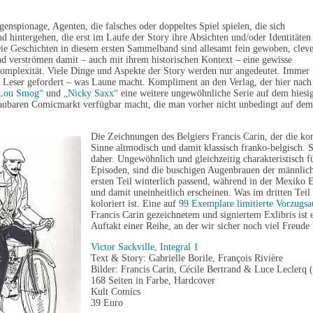
enspionage, Agenten, die falsches oder doppeltes Spiel spielen, die sich
nd hintergehen, die erst im Laufe der Story ihre Absichten und/oder Identitäten
ie Geschichten in diesem ersten Sammelband sind allesamt fein gewoben, clev
nd verströmen damit – auch mit ihrem historischen Kontext – eine gewisse
mplexität. Viele Dinge und Aspekte der Story werden nur angedeutet. Immer
r Leser gefordert – was Laune macht. Kompliment an den Verlag, der hier nach
Lou Smog“
und
„Nicky Saxx“
eine weitere ungewöhnliche Serie auf dem hiesi
aubaren Comicmarkt verfügbar macht, die man vorher nicht unbedingt auf dem
Die Zeichnungen des Belgiers Francis Carin, der die komp
Sinne altmodisch und damit klassisch franko-belgisch. S
daher. Ungewöhnlich und gleichzeitig charakteristisch fü
Episoden, sind die buschigen Augenbrauen der männlich
ersten Teil winterlich passend, während in der Mexiko E
und damit uneinheitlich erscheinen. Was im dritten Tei
koloriert ist. Eine auf
99 Exemplare limitierte Vorzugsa
Francis Carin gezeichnetem und signiertem Exlibris ist e
Auftakt einer Reihe, an der wir sicher noch viel Freud
Victor Sackville, Integral 1
Text & Story: Gabrielle Borile, François Rivière
Bilder: Francis Carin, Cécile Bertrand & Luce Leclerq 
168 Seiten in Farbe, Hardcover
Kult Comics
39 Euro