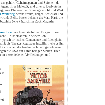
h das gehört. Geheimagenten und Spione – da
in Agent Ihrer Majestät, und diverse Derivate in
eg, eine Blütezeit der Spionage in Ost und West.
n Weltkrieg
bereits frönte, zeigen Schicksal und
truida Zelle, besser bekannt als Mata Hari, die
 bezahlte (wie kürzlich im Zack Magazin
ames Bond
noch ein Verführer. Er agiert zwar
cht. Er ist erfahren in seinem Job,
 typisch britischen Contenance und Lässigkeit.
ität als Theater-Regisseur installiert, ehe es ihn
 Dort suchen die beiden nach dem gestohlenen
egen die USA auf Linie bringen wollen. Hier
r in verschiedenen Verkleidungen und
t
A in
Im
d
iegt