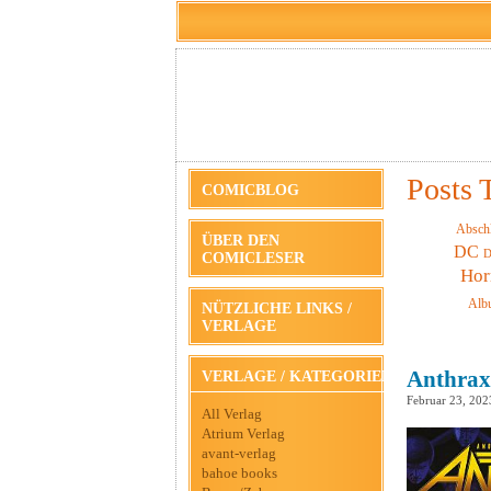
Posts 
COMICBLOG
Absch
ÜBER DEN
DC
D
COMICLESER
Hor
Alb
NÜTZLICHE LINKS /
VERLAGE
Anthrax
VERLAGE / KATEGORIEN
Februar 23, 202
All Verlag
Atrium Verlag
avant-verlag
bahoe books