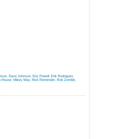
rtson
,
Dave Johnson
,
Eric Powell
,
Erik Rodriguez
,
 House
,
Mikey Way
,
Rick Remender
,
Rob Zombie
,