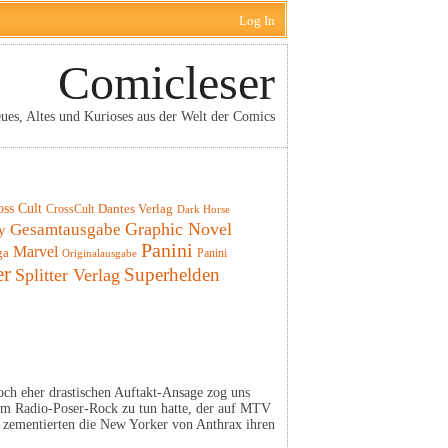
Log In
Comicleser
ues, Altes und Kurioses aus der Welt der Comics
oss Cult
CrossCult
Dantes Verlag
Dark Horse
Graphic Novel
Gesamtausgabe
y
Panini
Marvel
ga
Panini
Originalausgabe
er
Superhelden
Splitter Verlag
doch eher drastischen Auftakt-Ansage zog uns
dem Radio-Poser-Rock zu tun hatte, der auf MTV
“ zementierten die New Yorker von Anthrax ihren