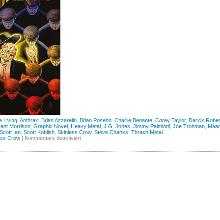
 Living
,
Anthrax
,
Brian Azzarello
,
Brian Posehn
,
Charlie Benante
,
Corey Taylor
,
Darick Robe
ant Morrison
,
Graphic Novel
,
Heavy Metal
,
J.G. Jones
,
Jimmy Palmiotti
,
Joe Trohman
,
Maan
Scott Ian
,
Scott Koblish
,
Skinless Crow
,
Steve Chanks
,
Thrash Metal
für
ess Crow
|
Kommentare deaktiviert
Anthrax
–
Among
the
Living
(Skinless
Crow)