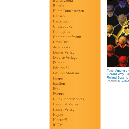
Berres/Zebra
Bocola
Bunte Dimensionen
Carlsen
Casterman
Chinabooks
Comicplus
Contentkaufmann
CrossCult
dani books
Dantes Verlag
Diverse Verlage
Dumont
Edition 52
Tags:
Among the
Edition Moderne
Gerard Way
,
Gr
Roland Boschi
,
Ehapa
Posted in
Skinl
Epsilon
Erko
Events
Glücklicher Montag
Hannibal Verlag
Hanser Verlag
Heyne
Hinstorff
ICOM