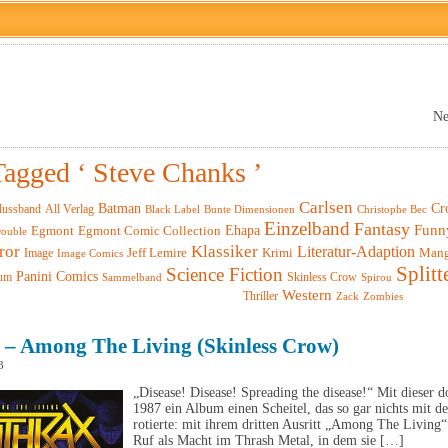
Ne
Tagged ‘ Steve Chanks ’
Carlsen
Batman
Cr
lussband
All Verlag
Black Label
Christophe Bec
Bunte Dimensionen
Einzelband
Fantasy
Funn
Ehapa
Egmont
Egmont Comic Collection
ouble
ror
Klassiker
Literatur-Adaption
Krimi
Man
Image
Jeff Lemire
Image Comics
Splitt
Science Fiction
Panini Comics
um
Skinless Crow
Sammelband
Spirou
Western
Thriller
Zack
Zombies
 – Among The Living (Skinless Crow)
3
„Disease! Disease! Spreading the disease!“ Mit dieser 
1987 ein Album einen Scheitel, das so gar nichts mit 
rotierte: mit ihrem dritten Ausritt „Among The Living
Ruf als Macht im Thrash Metal, in dem sie […]