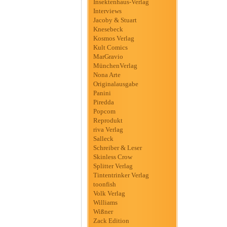
Insektenhaus-Verlag
Interviews
Jacoby & Stuart
Knesebeck
Kosmos Verlag
Kult Comics
MarGravio
MünchenVerlag
Nona Arte
Originalausgabe
Panini
Piredda
Popcom
Reprodukt
riva Verlag
Salleck
Schreiber & Leser
Skinless Crow
Splitter Verlag
Tintentrinker Verlag
toonfish
Volk Verlag
Williams
Wißner
Zack Edition