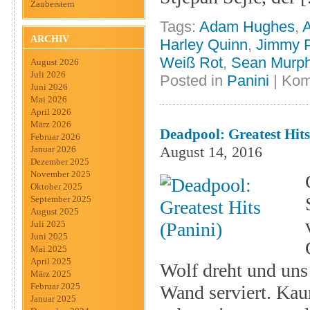
Zauberstern
Tags:
Adam Hughes
,
ARCHIV
Harley Quinn
,
Jimmy P
Weiß Rot
,
Sean Murp
August 2026
Juli 2026
Posted in
Panini
|
Kom
Juni 2026
Mai 2026
April 2026
März 2026
Deadpool: Greatest Hits
Februar 2026
August 14, 2016
Januar 2026
Dezember 2025
November 2025
Oktober 2025
September 2025
August 2025
Juli 2025
Juni 2025
Mai 2025
April 2025
Wolf dreht und uns
März 2025
Februar 2025
Wand serviert. Kau
Januar 2025