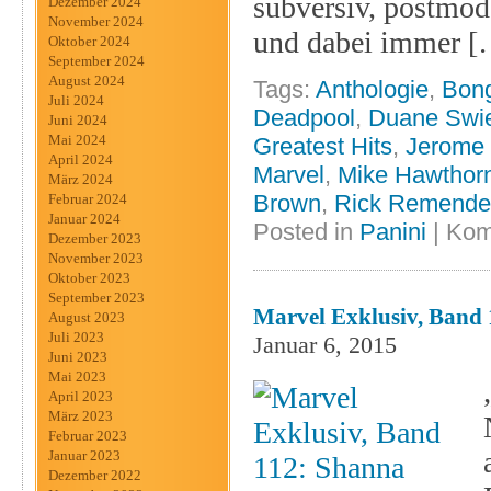
subversiv, postmod
Dezember 2024
November 2024
und dabei immer [
Oktober 2024
September 2024
August 2024
Tags:
Anthologie
,
Bon
Juli 2024
Deadpool
,
Duane Swie
Juni 2024
Mai 2024
Greatest Hits
,
Jerome
April 2024
Marvel
,
Mike Hawthor
März 2024
Brown
,
Rick Remende
Februar 2024
Januar 2024
Posted in
Panini
|
Kom
Dezember 2023
November 2023
Oktober 2023
September 2023
Marvel Exklusiv, Band 
August 2023
Juli 2023
Januar 6, 2015
Juni 2023
Mai 2023
April 2023
März 2023
Februar 2023
Januar 2023
Dezember 2022