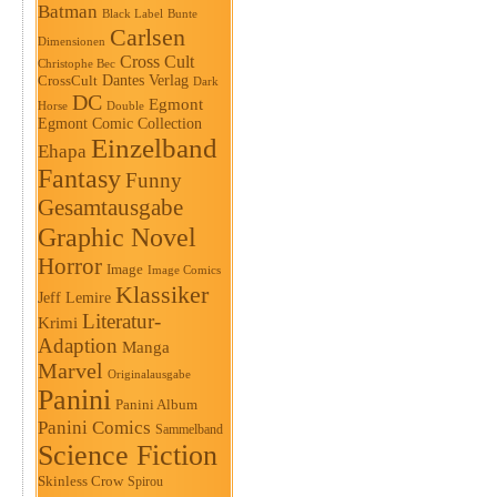
Batman
Black Label
Bunte
Carlsen
Dimensionen
Cross Cult
Christophe Bec
Dantes Verlag
CrossCult
Dark
DC
Egmont
Horse
Double
Egmont Comic Collection
Einzelband
Ehapa
Fantasy
Funny
Gesamtausgabe
Graphic Novel
Horror
Image
Image Comics
Klassiker
Jeff Lemire
Literatur-
Krimi
Adaption
Manga
Marvel
Originalausgabe
Panini
Panini Album
Panini Comics
Sammelband
Science Fiction
Skinless Crow
Spirou