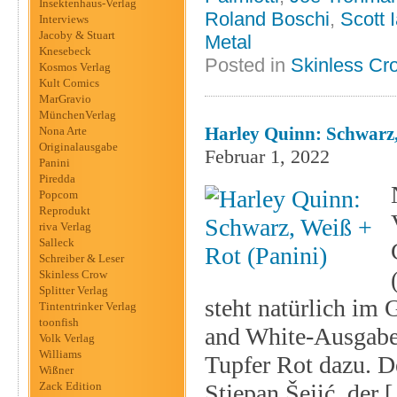
Insektenhaus-Verlag
Roland Boschi
,
Scott 
Interviews
Jacoby & Stuart
Metal
Knesebeck
Posted in
Skinless Cr
Kosmos Verlag
Kult Comics
MarGravio
MünchenVerlag
Harley Quinn: Schwarz,
Nona Arte
Originalausgabe
Februar 1, 2022
Panini
Piredda
Popcom
Reprodukt
riva Verlag
Salleck
Schreiber & Leser
Skinless Crow
Splitter Verlag
steht natürlich im
Tintentrinker Verlag
toonfish
and White-Ausgaben
Volk Verlag
Williams
Tupfer Rot dazu. De
Wißner
Zack Edition
Stjepan Šejić, der 