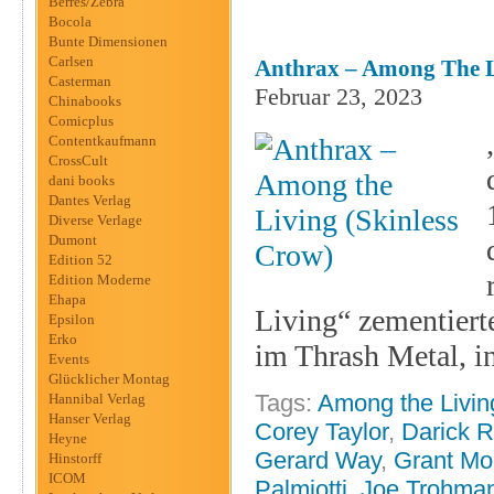
Berres/Zebra
Bocola
Bunte Dimensionen
Carlsen
Anthrax – Among The L
Casterman
Februar 23, 2023
Chinabooks
Comicplus
Contentkaufmann
CrossCult
dani books
Dantes Verlag
Diverse Verlage
Dumont
Edition 52
Edition Moderne
Ehapa
Living“ zementiert
Epsilon
Erko
im Thrash Metal, i
Events
Glücklicher Montag
Tags:
Among the Livin
Hannibal Verlag
Hanser Verlag
Corey Taylor
,
Darick R
Heyne
Gerard Way
,
Grant Mo
Hinstorff
ICOM
Palmiotti
,
Joe Trohma