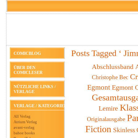
Posts Tagged ‘ Jim
COMICBLOG
Abschlussband
A
ÜBER DEN
COMICLESER
Cr
Christophe Bec
Egmont
Egmont C
NÜTZLICHE LINKS /
VERLAGE
Gesamtausg
Klas
VERLAGE / KATEGORIEN
Lemire
Pa
All Verlag
Originalausgabe
Atrium Verlag
Fiction
avant-verlag
Skinless
bahoe books