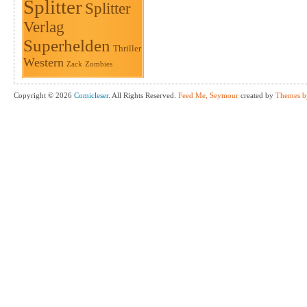
Splitter
Splitter
Verlag
Superhelden
Thriller
Western
Zack
Zombies
Copyright © 2026
Comicleser
. All Rights Reserved.
Feed Me, Seymour
created by
Themes b