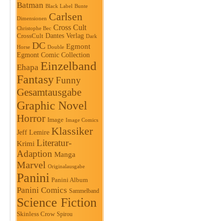
Batman
Black Label
Bunte
Carlsen
Dimensionen
Cross Cult
Christophe Bec
Dantes Verlag
CrossCult
Dark
DC
Egmont
Horse
Double
Egmont Comic Collection
Einzelband
Ehapa
Fantasy
Funny
Gesamtausgabe
Graphic Novel
Horror
Image
Image Comics
Klassiker
Jeff Lemire
Literatur-
Krimi
Adaption
Manga
Marvel
Originalausgabe
Panini
Panini Album
Panini Comics
Sammelband
Science Fiction
Skinless Crow
Spirou