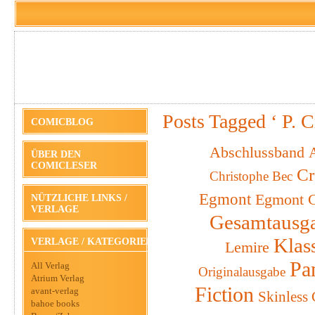
Posts Tagged ‘ P. C
COMICBLOG
Abschlussband
A
ÜBER DEN
COMICLESER
Cr
Christophe Bec
Egmont
Egmont C
NÜTZLICHE LINKS /
VERLAGE
Gesamtausg
Klas
VERLAGE / KATEGORIEN
Lemire
Pa
All Verlag
Originalausgabe
Atrium Verlag
Fiction
avant-verlag
Skinless
bahoe books