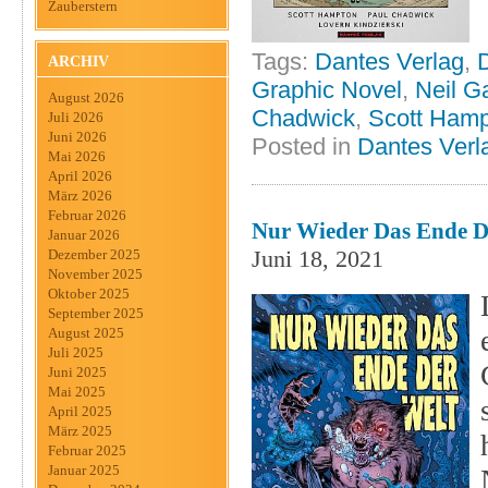
Zauberstern
Tags:
Dantes Verlag
,
ARCHIV
Graphic Novel
,
Neil G
August 2026
Chadwick
,
Scott Ham
Juli 2026
Juni 2026
Posted in
Dantes Verl
Mai 2026
April 2026
März 2026
Februar 2026
Nur Wieder Das Ende De
Januar 2026
Juni 18, 2021
Dezember 2025
November 2025
Oktober 2025
September 2025
August 2025
Juli 2025
Juni 2025
Mai 2025
April 2025
März 2025
Februar 2025
Januar 2025