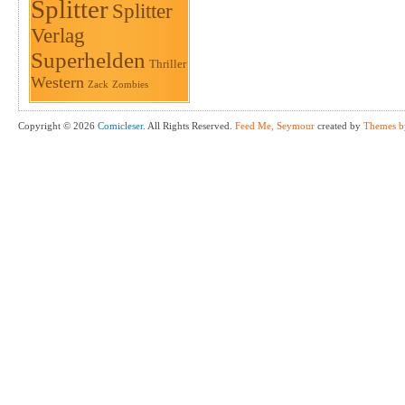
Splitter
Splitter
Verlag
Superhelden
Thriller
Western
Zack
Zombies
Copyright © 2026
Comicleser
. All Rights Reserved.
Feed Me, Seymour
created by
Themes b