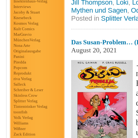
Jill Thompson
,
Loki
,
L
Insektenhaus-Verlag
Interviews
Mythen und Sagen
,
Od
Jacoby & Stuart
Posted in
Splitter Verl
Knesebeck
Kosmos Verlag
Kult Comics
MarGravio
MünchenVerlag
Das Susan-Problem… (D
Nona Arte
August 20, 2021
Originalausgabe
Panini
Piredda
Popcom
Reprodukt
riva Verlag
Salleck
Schreiber & Leser
Skinless Crow
Splitter Verlag
Tintentrinker Verlag
toonfish
Volk Verlag
Williams
Wißner
Zack Edition