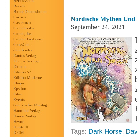
Berres/Zebra
Bocola
Bunte Dimensionen
Carlsen
Nordische Mythen Und S
Casterman
September 24, 2021
Chinabooks
Comicplus
Contentkaufmann
CrossCult
dani books
Dantes Verlag
Diverse Verlage
Dumont
Edition 52
Edition Moderne
Ehapa
Epsilon
Erko
Events
Glücklicher Montag
Hannibal Verlag
Hanser Verlag
Heyne
Hinstorff
Tags:
Dark Horse
,
Dav
ICOM