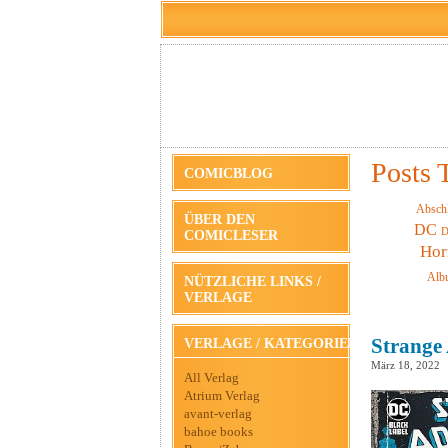
Posts T
COMICBLOG
Absch
ÜBER DEN
DC
D
COMICLESER
Hor
Alb
NÜTZLICHE LINKS /
VERLAGE
Strange 
VERLAGE / KATEGORIEN
März 18, 2022
All Verlag
Atrium Verlag
avant-verlag
bahoe books