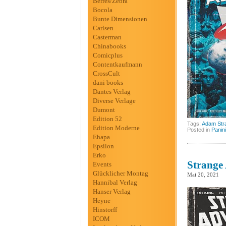
Berres/Zebra
Bocola
Bunte Dimensionen
Carlsen
Casterman
Chinabooks
Comicplus
Contentkaufmann
CrossCult
dani books
Dantes Verlag
Diverse Verlage
Dumont
Edition 52
Tags:
Adam Str
Edition Moderne
Posted in
Panini
Ehapa
Epsilon
Erko
Strange 
Events
Glücklicher Montag
Mai 20, 2021
Hannibal Verlag
Hanser Verlag
Heyne
Hinstorff
ICOM