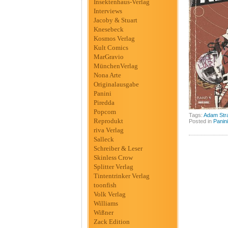
Insektenhaus-Verlag
Interviews
Jacoby & Stuart
Knesebeck
Kosmos Verlag
Kult Comics
MarGravio
MünchenVerlag
Nona Arte
Originalausgabe
Panini
Piredda
Popcom
Tags:
Adam Str
Reprodukt
Posted in
Panini
riva Verlag
Salleck
Schreiber & Leser
Skinless Crow
Splitter Verlag
Tintentrinker Verlag
toonfish
Volk Verlag
Williams
Wißner
Zack Edition