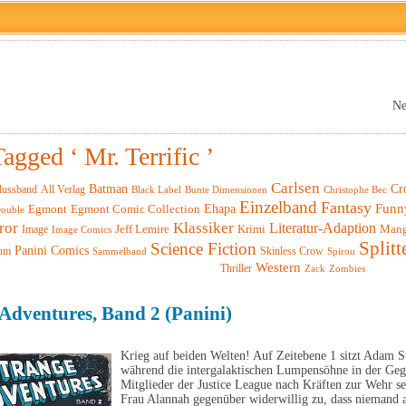
Ne
agged ‘ Mr. Terrific ’
Carlsen
Batman
Cr
lussband
All Verlag
Black Label
Christophe Bec
Bunte Dimensionen
Einzelband
Fantasy
Funn
Ehapa
Egmont
Egmont Comic Collection
ouble
ror
Klassiker
Literatur-Adaption
Krimi
Man
Image
Jeff Lemire
Image Comics
Splitt
Science Fiction
Panini Comics
um
Skinless Crow
Sammelband
Spirou
Western
Thriller
Zack
Zombies
Adventures, Band 2 (Panini)
Krieg auf beiden Welten! Auf Zeitebene 1 sitzt Adam S
während die intergalaktischen Lumpensöhne in der Geg
Mitglieder der Justice League nach Kräften zur Wehr se
Frau Alannah gegenüber widerwillig zu, dass niemand a