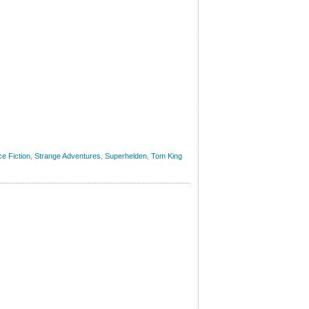
e Fiction
,
Strange Adventures
,
Superhelden
,
Tom King