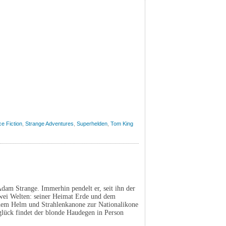
e Fiction
,
Strange Adventures
,
Superhelden
,
Tom King
Adam Strange. Immerhin pendelt er, seit ihn der
 zwei Welten: seiner Heimat Erde und dem
schem Helm und Strahlenkanone zur Nationalikone
glück findet der blonde Haudegen in Person