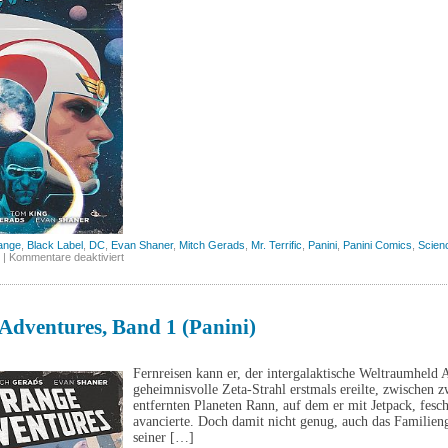
ange
,
Black Label
,
DC
,
Evan Shaner
,
Mitch Gerads
,
Mr. Terrific
,
Panini
,
Panini Comics
,
Scienc
für
|
Kommentare deaktiviert
Strange
Adventures,
Band
2
(Panini)
Adventures, Band 1 (Panini)
Fernreisen kann er, der intergalaktische Weltraumheld 
geheimnisvolle Zeta-Strahl erstmals ereilte, zwischen
entfernten Planeten Rann, auf dem er mit Jetpack, fe
avancierte. Doch damit nicht genug, auch das Familien
seiner […]