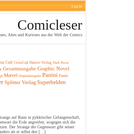
Log In
Comicleser
ues, Altes und Kurioses aus der Welt der Comics
oss Cult
CrossCult
Dantes Verlag
Dark Horse
Graphic Novel
Gesamtausgabe
y
Panini
Marvel
ga
Panini
Originalausgabe
er
Superhelden
Splitter Verlag
trange auf Rann in pykktischer Gefangenschaft,
enwart die Erde angreifen, wogegen sich die
tzen. Der Strange der Gegenwart gibt seiner
nders als er selbst den […]