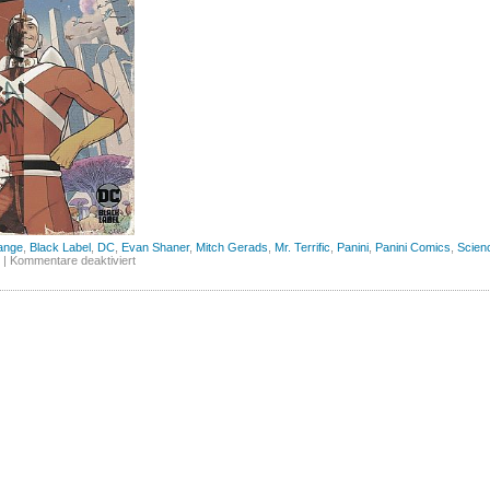
ange
,
Black Label
,
DC
,
Evan Shaner
,
Mitch Gerads
,
Mr. Terrific
,
Panini
,
Panini Comics
,
Scienc
für
|
Kommentare deaktiviert
Strange
Adventures,
Band
1
(Panini)