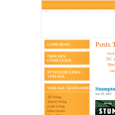
Posts 
COMICBLOG
Absch
ÜBER DEN
DC
D
COMICLESER
Hor
Alb
NÜTZLICHE LINKS /
VERLAGE
Stumptow
VERLAGE / KATEGORIEN
Juni 30, 2022
All Verlag
Atrium Verlag
avant-verlag
bahoe books