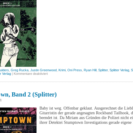
ulders
,
Greg Rucka
,
Justin Greenwood
,
Krimi
,
Oni Press
,
Ryan Hill
,
Splitter
,
Splitter Verlag
,
S
für
er Verlag
|
Kommentare deaktiviert
Stumptown,
Band
3
(Splitter)
n, Band 2 (Splitter)
21
Baby ist weg. Offenbar geklaut. Ausgerechnet die Liebl
Gitarristin der gerade angesagten Rockband Tailhook, 
beendet ist. Da Miriam aus Gründen die Polizei nicht ei
ihrer Detektei Stumptown Investigations gerade eige