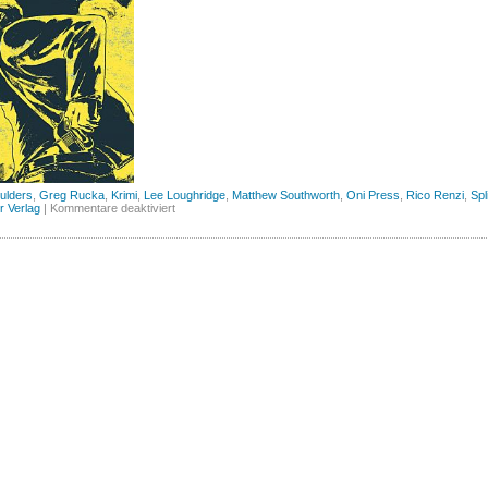
ulders
,
Greg Rucka
,
Krimi
,
Lee Loughridge
,
Matthew Southworth
,
Oni Press
,
Rico Renzi
,
Spli
für
er Verlag
|
Kommentare deaktiviert
Stumptown,
Band
1
(Splitter)