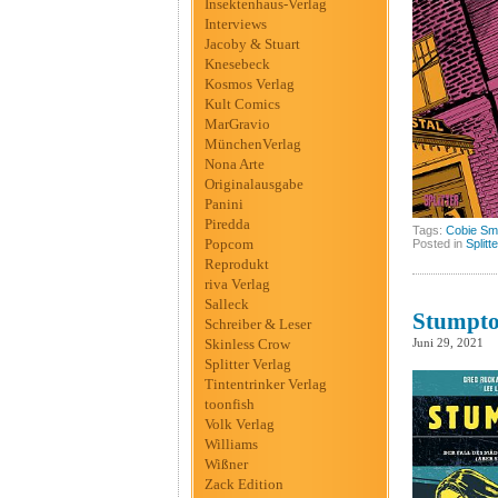
Insektenhaus-Verlag
Interviews
Jacoby & Stuart
Knesebeck
Kosmos Verlag
Kult Comics
MarGravio
MünchenVerlag
Nona Arte
Originalausgabe
Panini
Piredda
Tags:
Cobie Sm
Popcom
Posted in
Splitt
Reprodukt
riva Verlag
Salleck
Stumptow
Schreiber & Leser
Skinless Crow
Juni 29, 2021
Splitter Verlag
Tintentrinker Verlag
toonfish
Volk Verlag
Williams
Wißner
Zack Edition