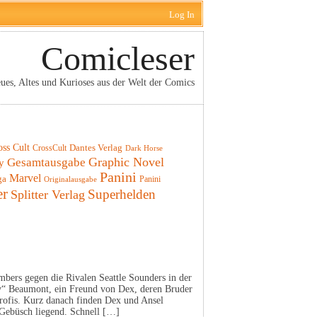
Log In
Comicleser
ues, Altes und Kurioses aus der Welt der Comics
oss Cult
CrossCult
Dantes Verlag
Dark Horse
Graphic Novel
Gesamtausgabe
y
Panini
Marvel
ga
Panini
Originalausgabe
er
Superhelden
Splitter Verlag
bers gegen die Rivalen Seattle Sounders in der
“ Beaumont, ein Freund von Dex, deren Bruder
rofis. Kurz danach finden Dex und Ansel
 Gebüsch liegend. Schnell […]