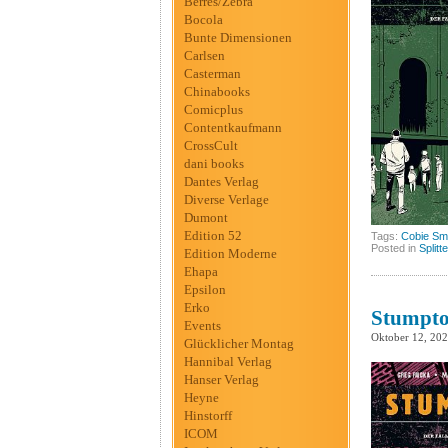
Berres/Zebra
Bocola
Bunte Dimensionen
Carlsen
Casterman
Chinabooks
Comicplus
Contentkaufmann
CrossCult
dani books
Dantes Verlag
Diverse Verlage
Dumont
Edition 52
Tags:
Cobie Sm
Posted in
Splitt
Edition Moderne
Ehapa
Epsilon
Erko
Stumptow
Events
Oktober 12, 20
Glücklicher Montag
Hannibal Verlag
Hanser Verlag
Heyne
Hinstorff
ICOM