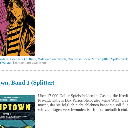
ulders
,
Greg Rucka
,
Krimi
,
Matthew Southworth
,
Oni Press
,
Rico Renzi
,
Splitter
,
Splitter Verl
für
er Verlag
|
Kommentare deaktiviert
Stumptown,
Band
2
(Splitter)
n, Band 1 (Splitter)
Über 17.000 Dollar Spielschulden im Casino, die Kred
Privatdetektivin Dex Parios bleibt also keine Wahl, al
macht, das sie folglich nicht ablehnen kann: sie soll S
seit vier Tagen verschwunden ist. Ein vermeintlich ein