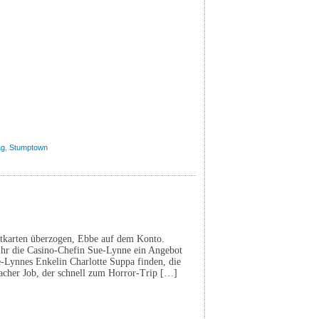
ag
,
Stumptown
itkarten überzogen, Ebbe auf dem Konto.
s ihr die Casino-Chefin Sue-Lynne ein Angebot
ue-Lynnes Enkelin Charlotte Suppa finden, die
facher Job, der schnell zum Horror-Trip […]