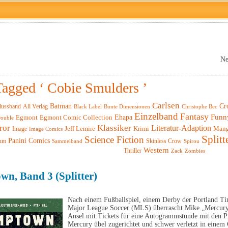
Ne
Tagged ‘ Cobie Smulders ’
Carlsen
Batman
Cr
lussband
All Verlag
Black Label
Christophe Bec
Bunte Dimensionen
Einzelband
Fantasy
Funn
Ehapa
Egmont
Egmont Comic Collection
ouble
ror
Klassiker
Literatur-Adaption
Krimi
Man
Image
Jeff Lemire
Image Comics
Splitt
Science Fiction
Panini Comics
um
Skinless Crow
Sammelband
Spirou
Western
Thriller
Zack
Zombies
n, Band 3 (Splitter)
Nach einem Fußballspiel, einem Derby der Portland Tim
Major League Soccer (MLS) überrascht Mike „Mercury
Ansel mit Tickets für eine Autogrammstunde mit den P
Mercury übel zugerichtet und schwer verletzt in einem