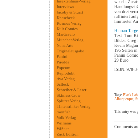
Insektenhaus-Verlag
wir ein Zusat
Interviews
Handlungsstr
von drei ver
Jacoby & Stuart
raffiniert auf
Knesebeck
limitierter A
Kosmos Verlag
Kult Comics
Human Targe
MarGravio
Text: Tom K
MünchenVerlag
Bilder: Greg
Nona Arte
Kevin Maguir
196 Seiten in
Originalausgabe
Panini Comic
Panini
29 Euro
Piredda
Popcom
ISBN: 978-3
Reprodukt
riva Verlag
Salleck
Schreiber & Leser
Skinless Crow
Tags:
Black Lab
Albuquerque
,
S
Splitter Verlag
Tintentrinker Verlag
toonfish
This entry was p
Volk Verlag
Williams
Comments are
Wißner
Zack Edition