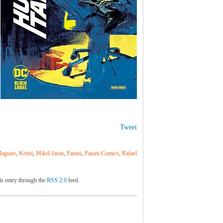
Tweet
aguire
,
Krimi
,
Mikel Janin
,
Panini
,
Panini Comics
,
Rafael
is entry through the
RSS 2.0
feed.