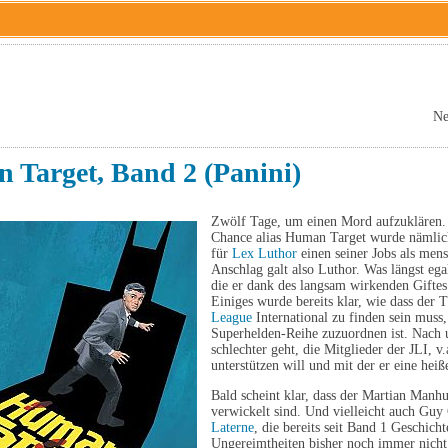
Ne
 Target, Band 2 (Panini)
Zwölf Tage, um einen Mord aufzuklären. 
Chance alias Human Target wurde nämlich v
für
Lex Luthor
einen seiner Jobs als men
Anschlag galt also Luthor. Was längst ega
die er dank des langsam wirkenden Giftes 
Einiges wurde bereits klar, wie dass der 
League
International zu finden sein muss,
Superhelden-Reihe zuzuordnen ist. Nach 
schlechter geht, die Mitglieder der JLI, v
unterstützen will und mit der er eine heiß
Bald scheint klar, dass der Martian Manhu
verwickelt sind. Und vielleicht auch Guy
Laterne
, die bereits seit Band 1 Geschic
Ungereimtheiten bisher noch immer nicht