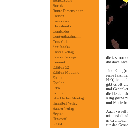
Berres/Zebra
Bocola
Bunte Dimensionen
Carlsen
Casterman
Chinabooks
Comicplus
Contentkaufmann
CrossCult
dani books
Dantes Verlag
Diverse Verlage
die fast nur 
Dumont
die doch rec
Edition 52
Tom King (u
Edition Moderne
seine faszini
Ehapa
Heft) beinhal
Epsilon
gibt es oft v
Erko
und Gedanken
Events
die Helden si
Glücklicher Montag
King gerne zu
und Motiv in 
Hannibal Verlag
Hanser Verlag
Auch visuell 
Heyne
mit ausladend
Hinstorff
in Grüntönen
ICOM
für das Genre