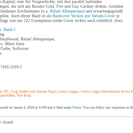
z-Kapitel, eine Art Vorgeschichte, mit drei parallel laufenden
ängen, die sich um Booster Gold, Fire und Guy Gardner drehen. Gestaltet
schiedenen Zeichenteams (u.a.
Rafael Albuquerque
) und erwartungsgemäß
gelöst. Auch dieser Band ist als
Hardcover Version mit Variant-Cover
in
uflage von nur 222 Exemplaren (siehe Cover rechts) noch erhältlich. (bw)
t, Band 2
ing
 Smallwood, Rafael Albuquerque,
e, Mikel Janin
 Farbe, Softcover
s
-7416-3319-5
el
,
DC
,
Greg Smallwood
,
Human Target
,
Justice League
,
Justice League International
,
Kevin M
uperhelden
,
Tom King
osted on Januar 4, 2024 at 13:09 and is filed under
Panini
. You can follow any responses to th
 closed.