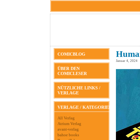
Human
COMICBLOG
Januar 4, 2024
ÜBER DEN
COMICLESER
NÜTZLICHE LINKS /
VERLAGE
VERLAGE / KATEGORIEN
All Verlag
Atrium Verlag
avant-verlag
bahoe books