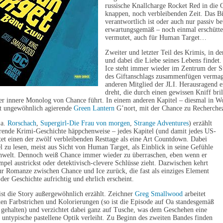
russische Knallcharge Rocket Red in die 
knappen, noch verbleibenden Zeit. Das Bi
verantwortlich ist oder auch nur passiv bet
erwartungsgemäß – noch einmal erschütter
vermutet, auch für Human Target…
Zweiter und letzter Teil des Krimis, in 
und dabei die Liebe seines Lebens finde
Ice steht immer wieder im Zentrum der S
des Giftanschlags zusammenfügen vermag.
anderen Mitglied der JLI. Herausragend er
dreht, die durch einen gewissen Kniff bril
der innere Monolog von Chance führt. In einem anderen Kapitel – diesmal in Wo
ht ungewöhnlich agierende
Green Lantern
G’nort, mit der Chance zu Recherchez
.a.
Rorschach
,
Supergirl-Die Frau von morgen
,
Strange Adventures
) erzählt
erende Krimi-Geschichte häppchenweise – jedes Kapitel (und damit jedes US-
tet einen der zwölf verbleibenden Resttage als eine Art Countdown. Dabei
iel zu lesen, meist aus Sicht von Human Target, als Einblick in seine Gefühle
welt. Dennoch weiß Chance immer wieder zu überraschen, eben wenn er
mpel austrickst oder detektivisch-clevere Schlüsse zieht. Dazwischen kehrt
r Romanze zwischen Chance und Ice zurück, die fast als einziges Element
der Geschichte aufrichtig und ehrlich erscheint.
ist die Story außergewöhnlich erzählt. Zeichner
Greg Smallwood
arbeitet
en Farbstrichen und Kolorierungen (so ist die Episode auf Oa standesgemäß
 gehalten) und verzichtet dabei ganz auf Tusche, was dem Geschehen eine
 untypische pastellene Optik verleiht. Zu Beginn des zweiten Bandes finden