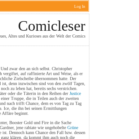
Log In
Comicleser
ues, Altes und Kurioses aus der Welt der Comics
Und zwar den an sich selbst. Christopher
ergiftet, auf raffinierte Art und Weise, als er
schliche Zielscheibe übernommen hatte. Der
l ist, denn inzwischen sind von den zwölf Tagen,
noch zu leben hat, bereits sechs verstrichen.
Täter oder die Täterin in den Reihen der
Justice
 einer Truppe, die in Teilen auch der zweiten
und nach trifft Chance, dem es von Tag zu Tag
.a. Ice, die ihn bei seinen Ermittlungen
e Affäre beginnt.
nter, Booster Gold und Fire in die Sache
 Gardner, jene rabiate wie ungehobelte
Grüne
hte ist. Dennoch kann Chance den Fall bzw. dessen
 ganz klären, da kommt ihm auch noch die