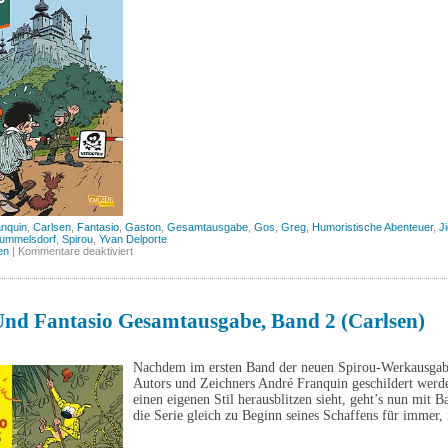
anquin
,
Carlsen
,
Fantasio
,
Gaston
,
Gesamtausgabe
,
Gos
,
Greg
,
Humoristische Abenteuer
,
J
ummelsdorf
,
Spirou
,
Yvan Delporte
für
en
|
Kommentare deaktiviert
Spirou
und
Fantasio
Gesamtausgabe,
Band
Und Fantasio Gesamtausgabe, Band 2 (Carlsen)
8
(Carlsen)
Nachdem im ersten Band der neuen Spirou-Werkausgabe
Autors und Zeichners André Franquin geschildert wer
einen eigenen Stil herausblitzen sieht, geht’s nun mit 
die Serie gleich zu Beginn seines Schaffens für immer,