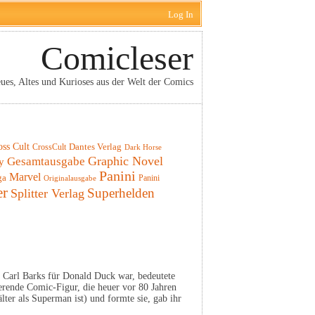
Log In
Comicleser
ues, Altes und Kurioses aus der Welt der Comics
oss Cult
CrossCult
Dantes Verlag
Dark Horse
Graphic Novel
Gesamtausgabe
y
Panini
Marvel
ga
Panini
Originalausgabe
er
Superhelden
Splitter Verlag
 Carl Barks für Donald Duck war, bedeutete
ierende Comic-Figur, die heuer vor 80 Jahren
lter als Superman ist) und formte sie, gab ihr