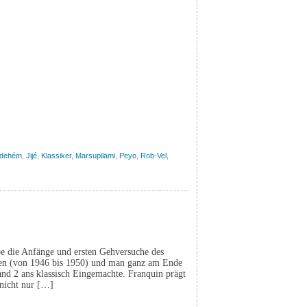
idehém
,
Jijé
,
Klassiker
,
Marsupilami
,
Peyo
,
Rob-Vel
,
 die Anfänge und ersten Gehversuche des
den (von 1946 bis 1950) und man ganz am Ende
Band 2 ans klassisch Eingemachte. Franquin prägt
 nicht nur […]