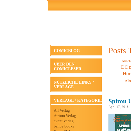
Posts 
COMICBLOG
Absch
ÜBER DEN
DC
D
COMICLESER
Hor
Alb
NÜTZLICHE LINKS /
VERLAGE
Spirou 
VERLAGE / KATEGORIEN
April 17, 2018
All Verlag
Atrium Verlag
avant-verlag
bahoe books