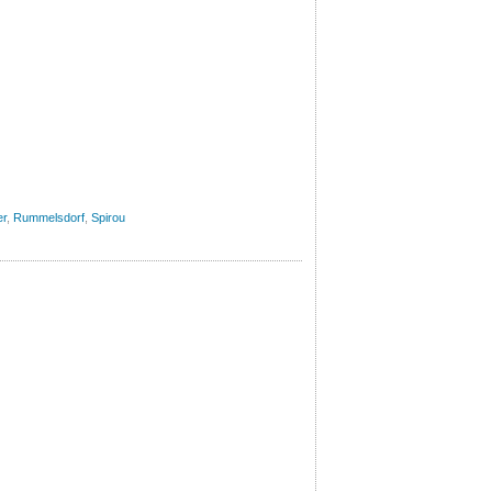
er
,
Rummelsdorf
,
Spirou