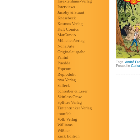
Insektenhaus-Verlag
Interviews
Jacoby & Stuart
Knesebeck
Kosmos Verlag
Kult Comics
MarGravio
MünchenVerlag
Nona Arte
Originalausgabe
Panini
Tags:
André Fr
Piredda
Posted in
Carls
Popcom
Reprodukt
riva Verlag
Salleck
Schreiber & Leser
Skinless Crow
Splitter Verlag
Tintentrinker Verlag
toonfish
Volk Verlag
Williams
Wißner
Zack Edition