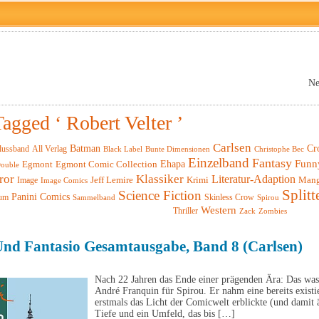
Ne
Tagged ‘ Robert Velter ’
Carlsen
Batman
Cr
lussband
All Verlag
Black Label
Christophe Bec
Bunte Dimensionen
Einzelband
Fantasy
Funn
Ehapa
Egmont
Egmont Comic Collection
ouble
ror
Klassiker
Literatur-Adaption
Krimi
Man
Image
Jeff Lemire
Image Comics
Splitt
Science Fiction
Panini Comics
um
Skinless Crow
Sammelband
Spirou
Western
Thriller
Zack
Zombies
Und Fantasio Gesamtausgabe, Band 8 (Carlsen)
Nach 22 Jahren das Ende einer prägenden Ära: Das was
André Franquin für Spirou. Er nahm eine bereits exist
erstmals das Licht der Comicwelt erblickte (und damit ä
Tiefe und ein Umfeld, das bis […]