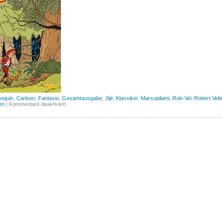
anquin
,
Carlsen
,
Fantasio
,
Gesamtausgabe
,
Jijé
,
Klassiker
,
Marsupilami
,
Rob-Vel
,
Robert Velt
für
en
|
Kommentare deaktiviert
Spirou
und
Fantasio
Gesamtausgabe,
Band
2
(Carlsen)