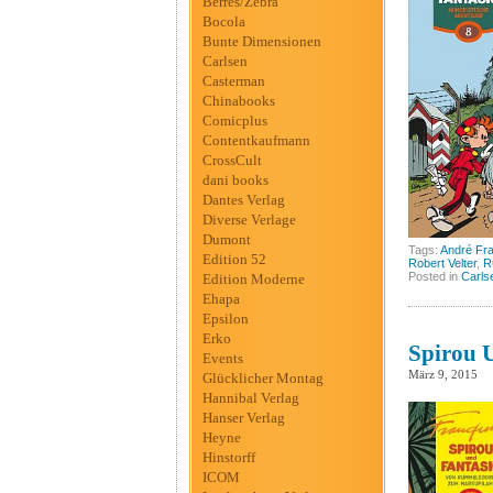
Berres/Zebra
Bocola
Bunte Dimensionen
Carlsen
Casterman
Chinabooks
Comicplus
Contentkaufmann
CrossCult
dani books
Dantes Verlag
Diverse Verlage
Dumont
Tags:
André Fr
Edition 52
Robert Velter
,
R
Posted in
Carls
Edition Moderne
Ehapa
Epsilon
Erko
Spirou 
Events
März 9, 2015
Glücklicher Montag
Hannibal Verlag
Hanser Verlag
Heyne
Hinstorff
ICOM