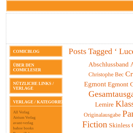
Posts Tagged ‘ Luc
COMICBLOG
Abschlussband
A
ÜBER DEN
COMICLESER
Cr
Christophe Bec
Egmont
Egmont C
NÜTZLICHE LINKS /
VERLAGE
Gesamtausg
Klas
VERLAGE / KATEGORIEN
Lemire
Pa
All Verlag
Originalausgabe
Atrium Verlag
Fiction
avant-verlag
Skinless
bahoe books