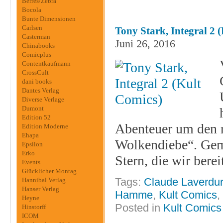
Berres/Zebra
Bocola
Bunte Dimensionen
Carlsen
Tony Stark, Integral 2 
Casterman
Juni 26, 2016
Chinabooks
Comicplus
Contentkaufmann
CrossCult
dani books
Dantes Verlag
Diverse Verlage
Dumont
Edition 52
Abenteuer um den re
Edition Moderne
Ehapa
Wolkendiebe“. Gem
Epsilon
Erko
Stern, die wir bere
Events
Glücklicher Montag
Tags:
Claude Laverdu
Hannibal Verlag
Hanser Verlag
Hamme
,
Kult Comics
,
Heyne
Posted in
Kult Comics
Hinstorff
ICOM