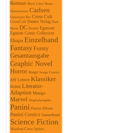
Batman
Black Label
Bunte
Carlsen
Dimensionen
Cross Cult
Christophe Bec
Dantes Verlag
CrossCult
Dark
DC
Egmont
Horse
Double
Egmont Comic Collection
Einzelband
Ehapa
Fantasy
Funny
Gesamtausgabe
Graphic Novel
Horror
Image
Image Comics
Klassiker
Jeff Lemire
Literatur-
Krimi
Adaption
Manga
Marvel
Originalausgabe
Panini
Panini Album
Panini Comics
Sammelband
Science Fiction
Skinless Crow
Spirou