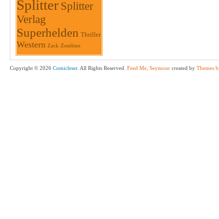
Splitter
Splitter
Verlag
Superhelden
Thriller
Western
Zack
Zombies
Copyright © 2026
Comicleser
. All Rights Reserved.
Feed Me, Seymour
created by
Themes b