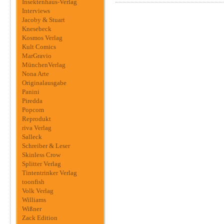
Insektenhaus-Verlag
Interviews
Jacoby & Stuart
Knesebeck
Kosmos Verlag
Kult Comics
MarGravio
MünchenVerlag
Nona Arte
Originalausgabe
Panini
Piredda
Popcom
Reprodukt
riva Verlag
Salleck
Schreiber & Leser
Skinless Crow
Splitter Verlag
Tintentrinker Verlag
toonfish
Volk Verlag
Williams
Wißner
Zack Edition