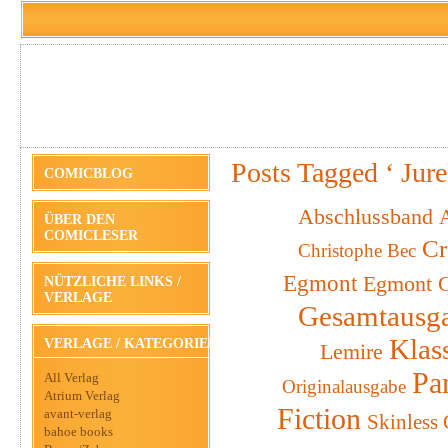
Posts Tagged ‘ Jure
COMICBLOG
Abschlussband
A
ÜBER DEN
COMICLESER
Cr
Christophe Bec
Egmont
Egmont C
NÜTZLICHE LINKS /
VERLAGE
Gesamtausg
Klas
VERLAGE / KATEGORIEN
Lemire
Pa
All Verlag
Originalausgabe
Atrium Verlag
Fiction
avant-verlag
Skinless
bahoe books