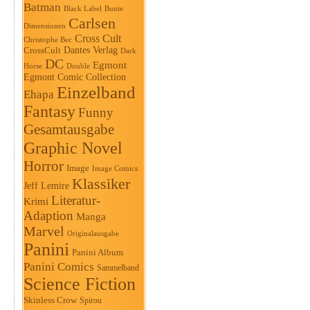
Batman
Black Label
Bunte
Carlsen
Dimensionen
Cross Cult
Christophe Bec
Dantes Verlag
CrossCult
Dark
DC
Egmont
Horse
Double
Egmont Comic Collection
Einzelband
Ehapa
Fantasy
Funny
Gesamtausgabe
Graphic Novel
Horror
Image
Image Comics
Klassiker
Jeff Lemire
Literatur-
Krimi
Adaption
Manga
Marvel
Originalausgabe
Panini
Panini Album
Panini Comics
Sammelband
Science Fiction
Skinless Crow
Spirou