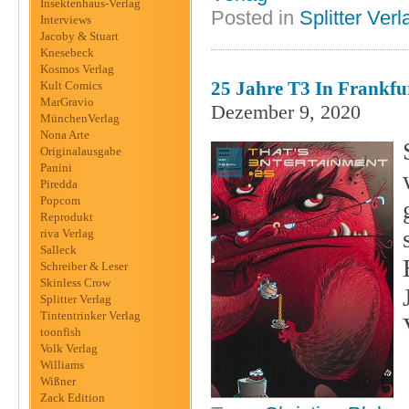
Insektenhaus-Verlag
Posted in
Splitter Verl
Interviews
Jacoby & Stuart
Knesebeck
Kosmos Verlag
25 Jahre T3 In Frankfu
Kult Comics
MarGravio
Dezember 9, 2020
MünchenVerlag
Nona Arte
Originalausgabe
Panini
Piredda
Popcom
Reprodukt
riva Verlag
Salleck
Schreiber & Leser
Skinless Crow
Splitter Verlag
Tintentrinker Verlag
toonfish
Volk Verlag
Williams
Wißner
Zack Edition