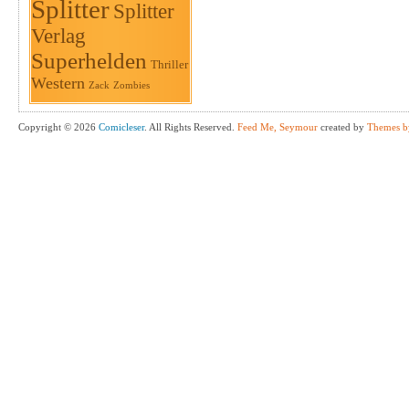
Splitter
Splitter
Verlag
Superhelden
Thriller
Western
Zack
Zombies
Copyright © 2026
Comicleser
. All Rights Reserved.
Feed Me, Seymour
created by
Themes b