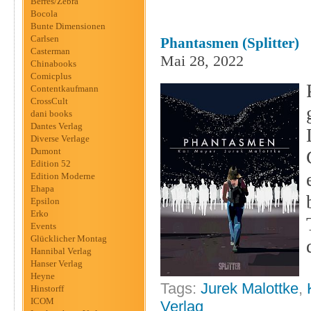
Berres/Zebra
Bocola
Bunte Dimensionen
Carlsen
Phantasmen (Splitter)
Casterman
Mai 28, 2022
Chinabooks
Comicplus
Contentkaufmann
CrossCult
dani books
Dantes Verlag
Diverse Verlage
Dumont
Edition 52
Edition Moderne
Ehapa
Epsilon
Erko
Events
Glücklicher Montag
Hannibal Verlag
Hanser Verlag
Heyne
Tags:
Jurek Malottke
,
Hinstorff
ICOM
Verlag